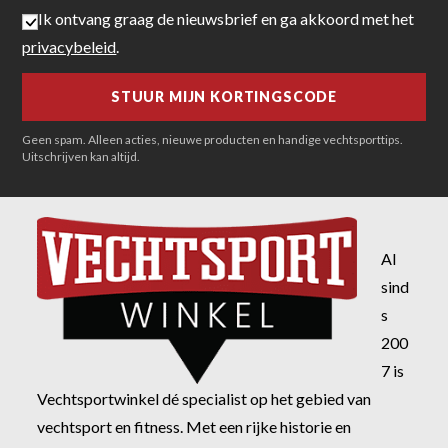
Ik ontvang graag de nieuwsbrief en ga akkoord met het
privacybeleid
.
Geen spam. Alleen acties, nieuwe producten en handige vechtsporttips.
Uitschrijven kan altijd.
Al
sind
s
200
7 is
Vechtsportwinkel dé specialist op het gebied van
vechtsport en fitness. Met een rijke historie en