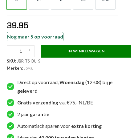
S
M
L
XL
XXL
39.95
Nog maar 5 op voorraad
-
+
IN WINKELWAGEN
Joya
SKU:
JBR-TS-BU-S
Golden
Merken:
Joya
.
Wolf
Dryfit
Direct op voorraad,
Woensdag
(12-08) bij je
Shirt
geleverd
Blauw
aantal
Gratis verzending
v.a. €75,- NL/BE
2 jaar
garantie
Automatisch sparen voor
extra korting
Meer dan
40.000 tevreden klanten