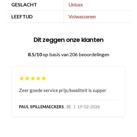
GESLACHT
Unisex
LEEFTIJD
Volwassenen
Dit zeggen onze klanten
8.5/10
op basis van 206 beoordelingen
★★★★★
Bestelling gedaan vanwege goede prijzen en
product! Telefonisch contact gehad en 1e deel
bestelling al ontvangen met gifts, waardoor je
oog merkt voor echte service. Nu nog wachten
op deel 2 en kickboksen maar!
MC MAASTRICHT
, NL | 11-02-2026