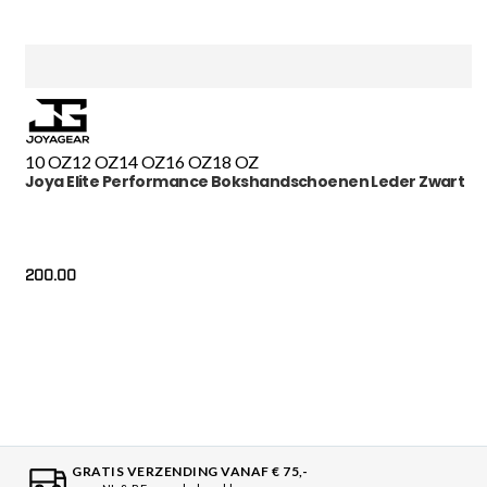
10 OZ
12 OZ
14 OZ
16 OZ
18 OZ
Joya Elite Performance Bokshandschoenen Leder Zwart
200.00
GRATIS VERZENDING VANAF € 75,-