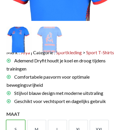
Merk :
Joya
| Categorie :
Sportkleding
>
Sport T-Shirts
Ademend Dryfit houdt je koel en droog tijdens
trainingen
Comfortabele pasvorm voor optimale
bewegingsvrijheid
Stijlvol blauw design met moderne uitstraling
Geschikt voor vechtsport en dagelijks gebruik
MAAT
S
M
L
XL
XXL