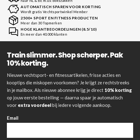
naar NL & BE m.u.v. bokszakken
AUTOMATISCH SPAREN VOOR KORTING
Wordt gratis Vechtsportwinkel Member
2500+ SPORT EN FITNESS PRODUCTEN
Meer dan 30 Topmerken
HOGE KLANTBEOORDELINGEN (8.5/10)
En meer dan 40.000 klanten
Train slimmer. Shop scherper. Pak
10% korting.
Nieuwe vechtsport- en fitnessartikelen, frisse acties en
kooptips die miskopen voorkomen? Je krijgt ze rechtstreeks
in je mailbox. Als nieuwe abonnee krijg je direct
10% korting
op jouw eerste bestelling — daarna spaar je automatisch
voor
extra voordeel
bij iedere volgende aankoop.
Email