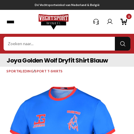
Ga
Gratis verzending vanaf € 75,-
naar
0
inhoud
VER
ZOE
Joya Golden Wolf Dryfit Shirt Blauw
SPORTKLEDING
/
SPORT T-SHIRTS