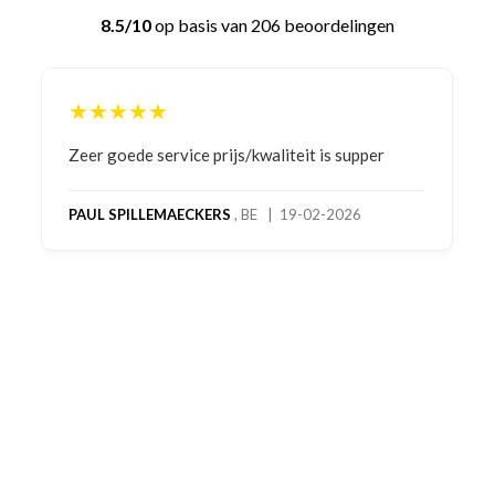
8.5/10
op basis van 206 beoordelingen
★★★★★
Bestelling gedaan vanwege goede prijzen en
product! Telefonisch contact gehad en 1e deel
bestelling al ontvangen met gifts, waardoor je
oog merkt voor echte service. Nu nog wachten
op deel 2 en kickboksen maar!
MC MAASTRICHT
, NL | 11-02-2026