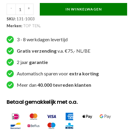
-
+
IN WINKELWAGEN
TOP
SKU:
131-1003
TEN
Merken:
TOP TEN
.
T-
shirt
3 - 8 werkdagen levertijd
-
BJJ
Gratis verzending
v.a. €75,- NL/BE
Hang
2 jaar
garantie
Loose
-
Automatisch sparen voor
extra korting
Wit
Meer dan
40.000 tevreden klanten
aantal
Betaal gemakkelijk met o.a.