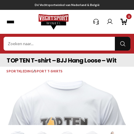
Ga
Gratis verzending vanaf € 75,-
naar
0
inhoud
VER
ZOE
TOP TEN T-shirt – BJJ Hang Loose – Wit
SPORTKLEDING
/
SPORT T-SHIRTS