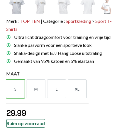
Merk :
TOP TEN
| Categorie :
Sportkleding
>
Sport T-
Shirts
Ultra licht draagcomfort voor training en vrije tijd
Slanke pasvorm voor een sportieve look
Shaka-design met BJJ Hang Loose uitstraling
Gemaakt van 95% katoen en 5% elastaan
MAAT
S
M
L
XL
S
M
L
XL
29.99
Ruim op voorraad