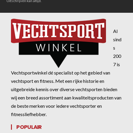
Uitschrijven kan altijd.
Al
sind
s
200
7 is
Vechtsportwinkel dé specialist op het gebied van
vechtsport en fitness. Met een rijke historie en
uitgebreide kennis over diverse vechtsporten bieden
wij een breed assortiment aan kwaliteitsproducten van
de beste merken voor iedere vechtsporter en
fitnessliefhebber.
POPULAIR