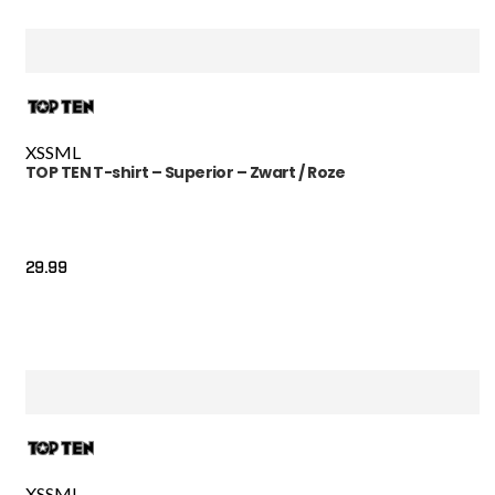
XS
S
M
L
TOP TEN T-shirt – Superior – Zwart / Roze
29.99
XS
S
M
L