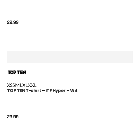
29.99
XS
S
M
L
XL
XXL
TOP TEN T-shirt – ITF Hyper – Wit
29.99