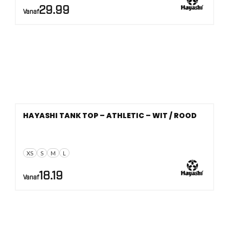
29.99
Vanaf
HAYASHI TANK TOP – ATHLETIC – WIT / ROOD
XS
S
M
L
18.19
Vanaf