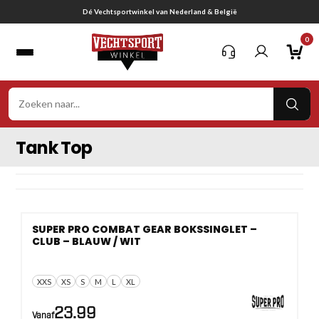
Ga
van Nederland & België
Gratis verzend
naar
0
inhoud
VER
ZOE
Tank Top
SUPER PRO COMBAT GEAR BOKSSINGLET –
CLUB – BLAUW / WIT
XXS
XS
S
M
L
XL
23.99
Vanaf