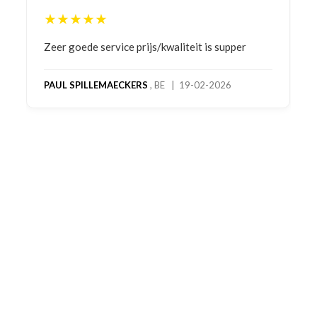
★★★★★
Bestelling gedaan vanwege goede prijzen en
product! Telefonisch contact gehad en 1e deel
bestelling al ontvangen met gifts, waardoor je
oog merkt voor echte service. Nu nog wachten
op deel 2 en kickboksen maar!
MC MAASTRICHT
, NL | 11-02-2026