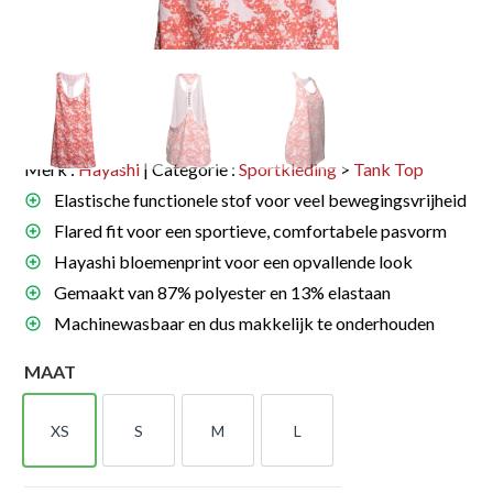
Merk :
Hayashi
| Categorie :
Sportkleding
>
Tank Top
Elastische functionele stof voor veel bewegingsvrijheid
Flared fit voor een sportieve, comfortabele pasvorm
Hayashi bloemenprint voor een opvallende look
Gemaakt van 87% polyester en 13% elastaan
Machinewasbaar en dus makkelijk te onderhouden
MAAT
XS
S
M
L
XS
S
M
L