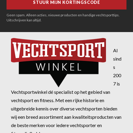
Geen spam. Alleen acties, nieuwe producten en handige vechtsporttips.
Uitschrijven kan altijd.
Al
sind
s
200
7 is
Vechtsportwinkel dé specialist op het gebied van
vechtsport en fitness. Met een rijke historie en
uitgebreide kennis over diverse vechtsporten bieden
wij een breed assortiment aan kwaliteitsproducten van
de beste merken voor iedere vechtsporter en