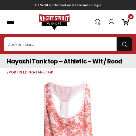
Ga
Gratis verzending vanaf € 75,-
naar
0
inhoud
VER
ZOE
Hayashi Tank top – Athletic – Wit / Rood
SPORTKLEDING
/
TANK TOP