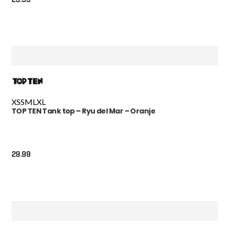
XS
S
M
L
XL
TOP TEN Tank top – Ryu del Mar – Oranje
29.99