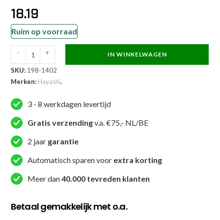
18.19
Ruim op voorraad
-
+
IN WINKELWAGEN
Hayashi
SKU:
198-1402
Tank
Merken:
Hayashi
.
top
-
3 - 8 werkdagen levertijd
Athletic
-
Gratis verzending
v.a. €75,- NL/BE
Wit
2 jaar
garantie
/
Rood
Automatisch sparen voor
extra korting
aantal
Meer dan
40.000 tevreden klanten
Betaal gemakkelijk met o.a.