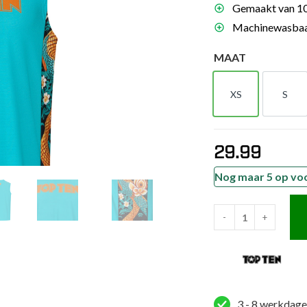
Gemaakt van 10
es
Machinewasbaar
schoenen
MAAT
gsartikelen
XS
S
ingsmateriaal
XS
S
pen
29.99
n trapkussens
sens en pads
Nog maar 5 op vo
-
+
TOP
TEN
Tank
top
-
3 - 8 werkdage