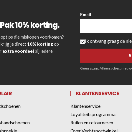
Email
Pak 10% korting.
 kooptips die miskopen voorkomen?
Ik ontvang graag de ni
krijg je direct
10% korting
op
or
extra voordeel
bij iedere
Geen spam. Alleen acties, nieuwe 
LAIR
KLANTENSERVICE
dschoenen
Klantenservice
Loyaliteitsprogramma
shandschoenen
Ruilen en retourneren
sbroekje
Over Vechtsportwinkel