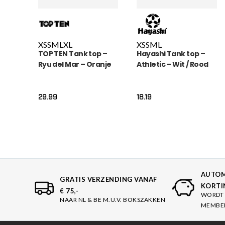
XS
S
M
L
XL
XS
S
M
L
TOP TEN Tank top –
Hayashi Tank top –
Ryu del Mar – Oranje
Athletic – Wit / Rood
29.99
18.19
AUTOM
GRATIS VERZENDING VANAF
KORTI
€ 75,-
WORDT 
NAAR NL & BE M.U.V. BOKSZAKKEN
MEMBE