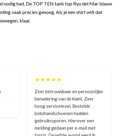
h al nodig had. De TOP TEN tank top Ryu del Mar blauw
leding vaak precies genoeg. Als je een shirt wilt dat
 bewegen, klaar.
★★★★★
★
e
Zeer betrouwbaar en persoonlijke
Goed
benadering van de klant. Zeer
ontv
hoog servicelevel. Bestelde
bokshandschoenen hadden
NIC
gebruikssporen. Hierover een
2026
melding gedaan per e-mail met
foto's. Dezelfde avond werd ik