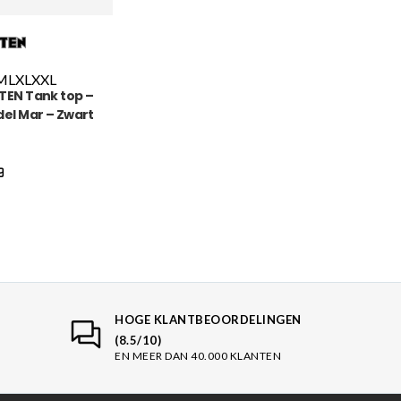
M
L
XL
XXL
TEN Tank top –
del Mar – Zwart
9
HOGE KLANTBEOORDELINGEN
(8.5/10)
EN MEER DAN 40.000 KLANTEN