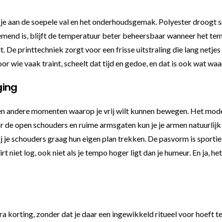
 je aan de soepele val en het onderhoudsgemak. Polyester droogt snel,
emend is, blijft de temperatuur beter beheersbaar wanneer het tem
 De printtechniek zorgt voor een frisse uitstraling die lang netjes 
 wie vaak traint, scheelt dat tijd en gedoe, en dat is ook wat waa
ging
 en andere momenten waarop je vrij wilt kunnen bewegen. Het model 
 de open schouders en ruime armsgaten kun je je armen natuurlijk g
je schouders graag hun eigen plan trekken. De pasvorm is sportief 
t niet log, ook niet als je tempo hoger ligt dan je humeur. En ja, het 
 korting, zonder dat je daar een ingewikkeld ritueel voor hoeft te 