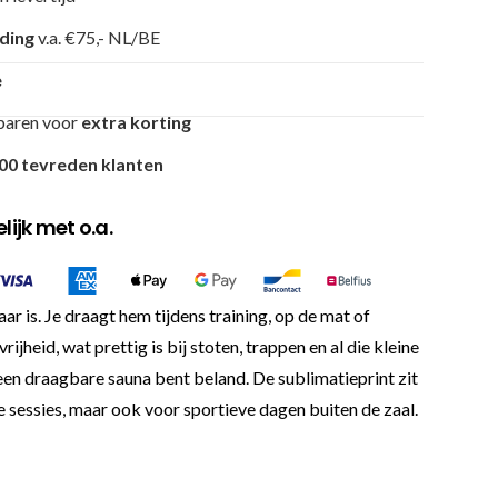
nding
v.a. €75,- NL/BE
e
paren voor
extra korting
00 tevreden klanten
ijk met o.a.
is. Je draagt hem tijdens training, op de mat of
heid, wat prettig is bij stoten, trappen en al die kleine
in een draagbare sauna bent beland. De sublimatieprint zit
e sessies, maar ook voor sportieve dagen buiten de zaal.