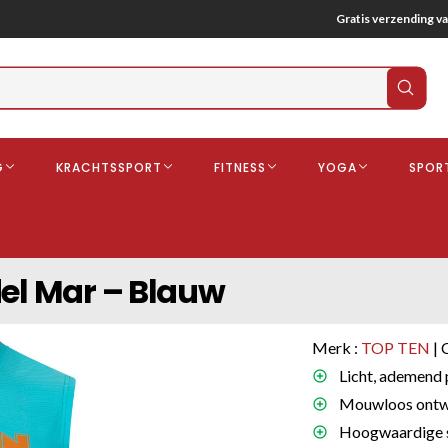
Gratis verzending va
Verz
zoek
G
KRACHTSSPORT
FITNESS
YOGA
SPOR
ndschoenen
Boksbeschermers
Boksbroe
Bandages
del Mar – Blauw
Gebitsbescherming
dschoenen
Merk :
TOP TEN
| 
o
Licht, ademend 
Mouwloos ontwe
deren
Hoogwaardige su