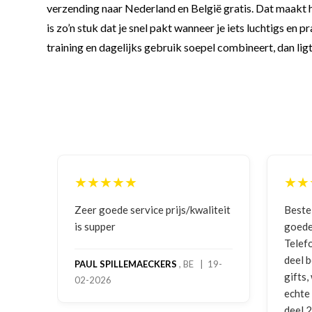
verzending naar Nederland en België gratis. Dat maakt 
is zo’n stuk dat je snel pakt wanneer je iets luchtigs en 
training en dagelijks gebruik soepel combineert, dan lig
★★★★★
★★
ging
Zeer goede service prijs/kwaliteit
Beste
is supper
goede
Telef
deel 
PAUL SPILLEMAECKERS
, BE | 19-
gifts
02-2026
-
echte
deel 