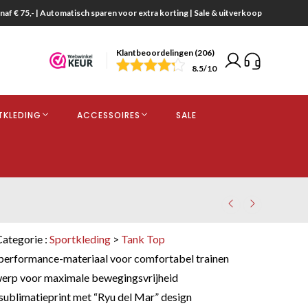
naf € 75,- | Automatisch sparen voor extra korting | Sale & uitverkoop
Klantbeoordelingen (206)
end
8.5
/10
opdracht
TKLEDING
ACCESSOIRES
SALE
kjes
Categorie :
Sportkleding
>
Tank Top
performance-materiaal voor comfortabel trainen
rp voor maximale bewegingsvrijheid
blimatieprint met “Ryu del Mar” design