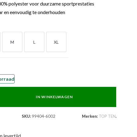
0% polyester voor duurzame sportprestaties
 en eenvoudig te onderhouden
M
L
XL
M
L
XL
orraad
IN WINKELWAGEN
SKU:
99404-6002
Merken:
TOP TEN
.
n levertijd