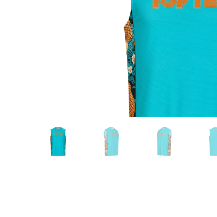
Karate
Voor dam
Zakhand
Taekwondo
Trainin
Brazilian Jiu jitsu
Bokszak
Bevestig
Krav Maga
bokszak
Bokspop
Stoot- e
Stootkus