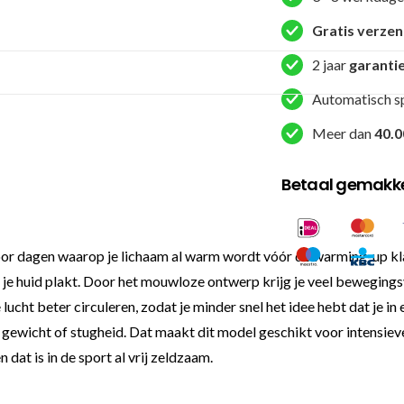
Ryu
del
Gratis verze
Mar
2 jaar
garanti
-
Blauw
Automatisch s
aantal
Meer dan
40.0
Betaal gemakkel
dagen waarop je lichaam al warm wordt vóór de warming-up klaar 
je huid plakt. Door het mouwloze ontwerp krijg je veel bewegingsvrij
e lucht beter circuleren, zodat je minder snel het idee hebt dat je 
a gewicht of stugheid. Dat maakt dit model geschikt voor intensiev
dat is in de sport al vrij zeldzaam.