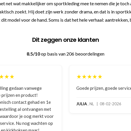
het net wat makkelijker om sportkleding mee te nemen die je toc
praktisch zoekt. Hij doet zijn werk zonder drama, en dat is in sportk
t dit model voor de hand. Soms is dat het hele verhaal: aantrekken,
Dit zeggen onze klanten
8.5/10
op basis van 206 beoordelingen
★★★
★★★★★
lling gedaan vanwege
Goede prijzen, goede servic
 prijzen en product!
onisch contact gehad en 1e
JULIA
, NL | 08-02-2026
bestelling al ontvangen met
, waardoor je oog merkt voor
 service. Nu nog wachten op
2 en kickboksen maar!