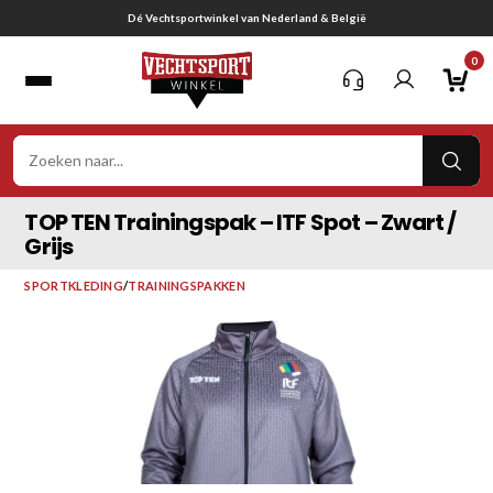
Ga
Gratis verzending vanaf € 75,-
naar
0
inhoud
VER
ZOE
TOP TEN Trainingspak – ITF Spot – Zwart /
Grijs
SPORTKLEDING
/
TRAININGSPAKKEN