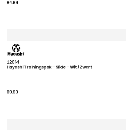
84.99
128
M
Hayashi Trainingspak – Slide – Wit / Zwart
69.99