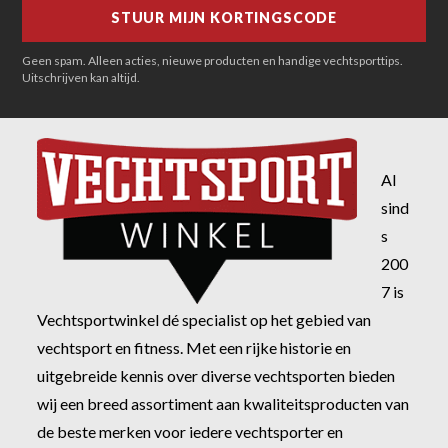
Geen spam. Alleen acties, nieuwe producten en handige vechtsporttips.
Uitschrijven kan altijd.
Al
sind
s
200
7 is
Vechtsportwinkel dé specialist op het gebied van
vechtsport en fitness. Met een rijke historie en
uitgebreide kennis over diverse vechtsporten bieden
wij een breed assortiment aan kwaliteitsproducten van
de beste merken voor iedere vechtsporter en