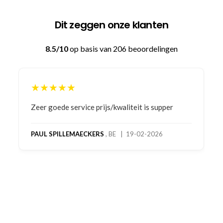
Dit zeggen onze klanten
8.5/10
op basis van 206 beoordelingen
★★★★★
Bestelling gedaan vanwege goede prijzen en
product! Telefonisch contact gehad en 1e deel
bestelling al ontvangen met gifts, waardoor je
oog merkt voor echte service. Nu nog wachten
op deel 2 en kickboksen maar!
MC MAASTRICHT
, NL | 11-02-2026