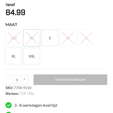
Vanaf
84.99
MAAT
164
XS
S
M
L
164
XS
S
M
L
XL
XXL
XL
XXL
-
+
IN WINKELWAGEN
TOP
SKU:
7704-9150
TEN
Merken:
TOP TEN
.
Trainingspak
-
3 - 8 werkdagen levertijd
ITF