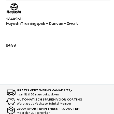
164
XS
M
L
Hayashi Trainingspak – Duncan – Zwart
84.99
GRATIS VERZENDING VANAF € 75,-
naar NL & BE m.u.v. bokszakken
AUTOMATISCH SPAREN VOOR KORTING
Wordt gratis Vechtsportwinkel Member
2500+ SPORT EN FITNESS PRODUCTEN
Meer dan 30 Topmerken