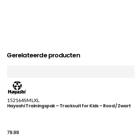
Gerelateerde producten
152
164
S
M
L
XL
Hayashi Trainingspak – Tracksuit for Kids – Rood / Zwart
79.99