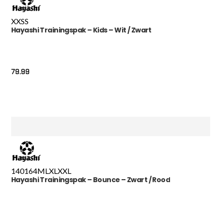
XXS
S
Hayashi Trainingspak – Kids – Wit / Zwart
79.99
140
164
M
L
XL
XXL
Hayashi Trainingspak – Bounce – Zwart / Rood