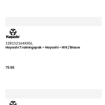
128
152
164
XXS
L
Hayashi Trainingspak – Hayashi – Wit / Blauw
79.99