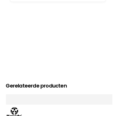
op deel 2 en kickboksen maar!
MC MAASTRICHT
, NL | 11-02-2026
Gerelateerde producten