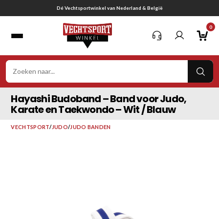
Ga
Gratis verzending vanaf € 75,-
naar
0
inhoud
VER
ZOE
Hayashi Budoband – Band voor Judo,
Karate en Taekwondo – Wit / Blauw
VECHTSPORT
/
JUDO
/
JUDO BANDEN