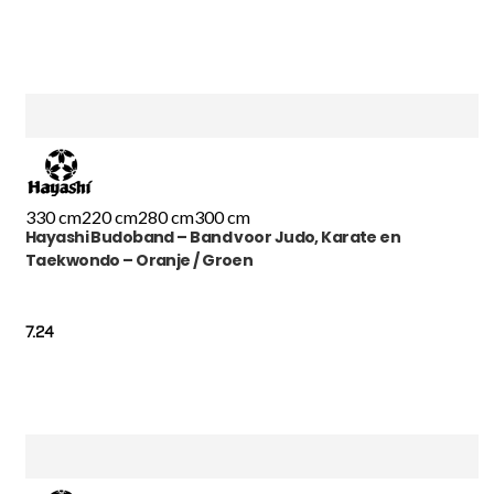
330 cm
220 cm
280 cm
300 cm
Hayashi Budoband – Band voor Judo, Karate en
Taekwondo – Oranje / Groen
7.24