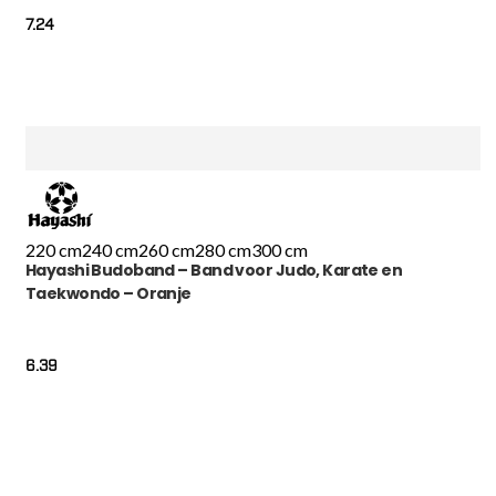
7.24
220 cm
240 cm
260 cm
280 cm
300 cm
Hayashi Budoband – Band voor Judo, Karate en
Taekwondo – Oranje
6.39