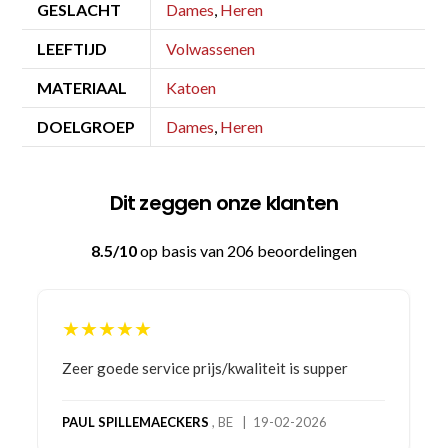
GESLACHT
Dames
,
Heren
LEEFTIJD
Volwassenen
MATERIAAL
Katoen
DOELGROEP
Dames
,
Heren
Dit zeggen onze klanten
8.5/10
op basis van 206 beoordelingen
★★★★★
Bestelling gedaan vanwege goede prijzen en
product! Telefonisch contact gehad en 1e deel
bestelling al ontvangen met gifts, waardoor je
oog merkt voor echte service. Nu nog wachten