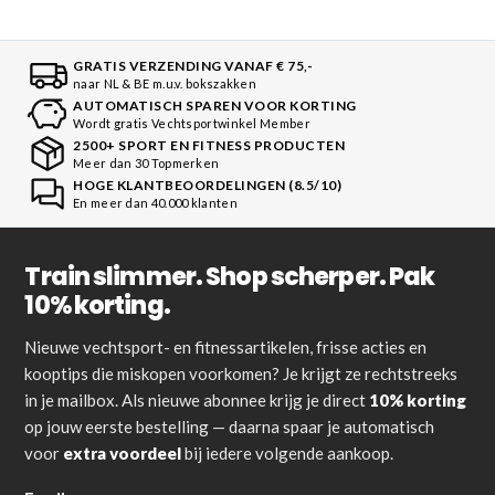
GRATIS VERZENDING VANAF € 75,-
naar NL & BE m.u.v. bokszakken
AUTOMATISCH SPAREN VOOR KORTING
Wordt gratis Vechtsportwinkel Member
2500+ SPORT EN FITNESS PRODUCTEN
Meer dan 30 Topmerken
HOGE KLANTBEOORDELINGEN (8.5/10)
En meer dan 40.000 klanten
Train slimmer. Shop scherper. Pak
10% korting.
Nieuwe vechtsport- en fitnessartikelen, frisse acties en
kooptips die miskopen voorkomen? Je krijgt ze rechtstreeks
in je mailbox. Als nieuwe abonnee krijg je direct
10% korting
op jouw eerste bestelling — daarna spaar je automatisch
voor
extra voordeel
bij iedere volgende aankoop.