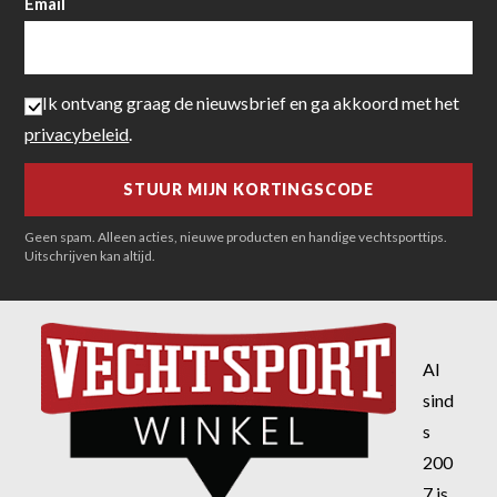
Email
Ik ontvang graag de nieuwsbrief en ga akkoord met het
privacybeleid
.
Geen spam. Alleen acties, nieuwe producten en handige vechtsporttips.
Uitschrijven kan altijd.
Al
sind
s
200
7 is