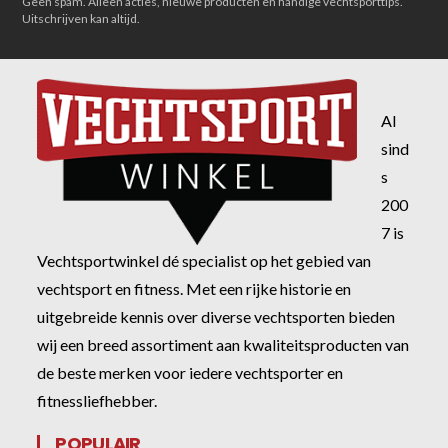
Geen spam. Alleen acties, nieuwe producten en handige vechtsporttips.
Uitschrijven kan altijd.
Al
sind
s
200
7 is
Vechtsportwinkel dé specialist op het gebied van
vechtsport en fitness. Met een rijke historie en
uitgebreide kennis over diverse vechtsporten bieden
wij een breed assortiment aan kwaliteitsproducten van
de beste merken voor iedere vechtsporter en
fitnessliefhebber.
POPULAIR