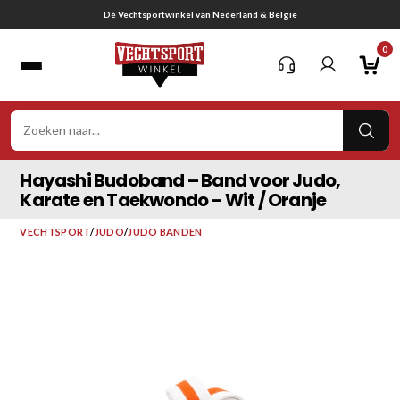
Ga
Gratis verzending vanaf € 75,-
naar
0
inhoud
VER
ZOE
Hayashi Budoband – Band voor Judo,
Karate en Taekwondo – Wit / Oranje
VECHTSPORT
/
JUDO
/
JUDO BANDEN