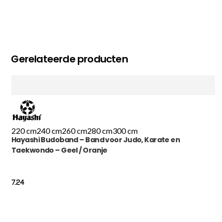
Gerelateerde producten
220 cm
240 cm
260 cm
280 cm
300 cm
Hayashi Budoband – Band voor Judo, Karate en
Taekwondo – Geel / Oranje
7.24