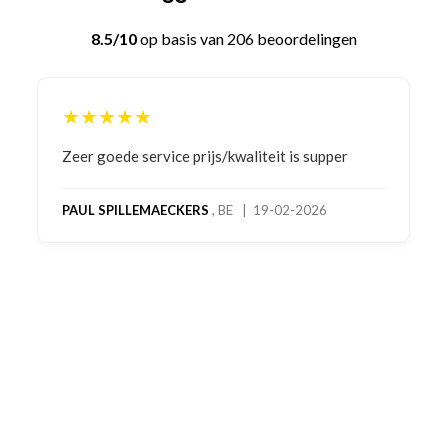
8.5/10
op basis van 206 beoordelingen
★★★★★
Bestelling gedaan vanwege goede prijzen en
product! Telefonisch contact gehad en 1e deel
bestelling al ontvangen met gifts, waardoor je
oog merkt voor echte service. Nu nog wachten
op deel 2 en kickboksen maar!
MC MAASTRICHT
, NL | 11-02-2026