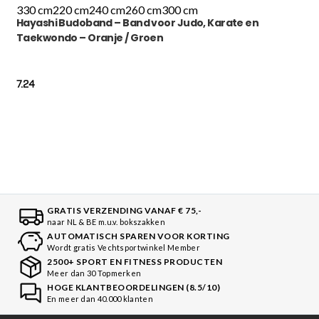
330 cm
220 cm
240 cm
260 cm
300 cm
Hayashi Budoband – Band voor Judo, Karate en
Taekwondo – Oranje / Groen
7.24
GRATIS VERZENDING VANAF € 75,-
naar NL & BE m.u.v. bokszakken
AUTOMATISCH SPAREN VOOR KORTING
Wordt gratis Vechtsportwinkel Member
2500+ SPORT EN FITNESS PRODUCTEN
Meer dan 30 Topmerken
HOGE KLANTBEOORDELINGEN (8.5/10)
En meer dan 40.000 klanten