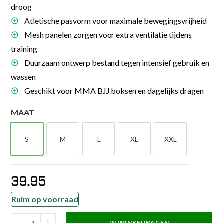
droog
Atletische pasvorm voor maximale bewegingsvrijheid
Mesh panelen zorgen voor extra ventilatie tijdens
training
Duurzaam ontwerp bestand tegen intensief gebruik en
wassen
Geschikt voor MMA BJJ boksen en dagelijks dragen
MAAT
S
M
L
XL
XXL
S
M
L
XL
XXL
39.95
Ruim op voorraad
-
+
IN WINKELWAGEN