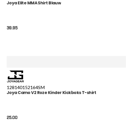
Joya Elite MMA Shirt Blauw
39.95
128
140
152
164
S
M
Joya Camo V2 Roze Kinder Kickboks T-shirt
25.00