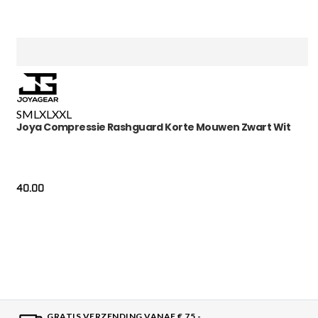
S
M
L
XL
XXL
Joya Compressie Rashguard Korte Mouwen Zwart Wit
40.00
GRATIS VERZENDING VANAF € 75,-