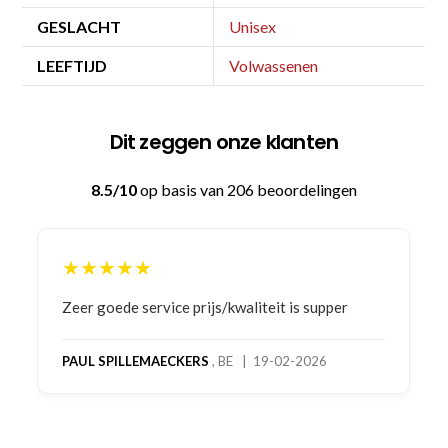
GESLACHT
Unisex
LEEFTIJD
Volwassenen
Dit zeggen onze klanten
8.5/10
op basis van 206 beoordelingen
★★★★★
Bestelling gedaan vanwege goede prijzen en
product! Telefonisch contact gehad en 1e deel
bestelling al ontvangen met gifts, waardoor je
oog merkt voor echte service. Nu nog wachten
op deel 2 en kickboksen maar!