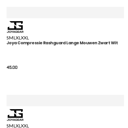
S
M
L
XL
XXL
Joya Compressie Rashguard Lange Mouwen Zwart Wit
45.00
S
M
L
XL
XXL