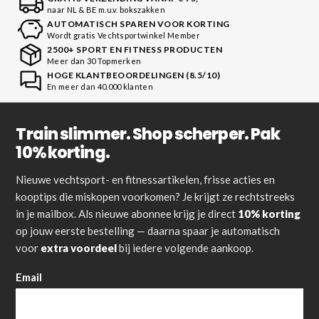
naar NL & BE m.u.v. bokszakken
AUTOMATISCH SPAREN VOOR KORTING
Wordt gratis Vechtsportwinkel Member
2500+ SPORT EN FITNESS PRODUCTEN
Meer dan 30 Topmerken
HOGE KLANTBEOORDELINGEN (8.5/10)
En meer dan 40.000 klanten
Train slimmer. Shop scherper. Pak
10% korting.
Nieuwe vechtsport- en fitnessartikelen, frisse acties en
kooptips die miskopen voorkomen? Je krijgt ze rechtstreeks
in je mailbox. Als nieuwe abonnee krijg je direct
10% korting
op jouw eerste bestelling — daarna spaar je automatisch
voor
extra voordeel
bij iedere volgende aankoop.
Email