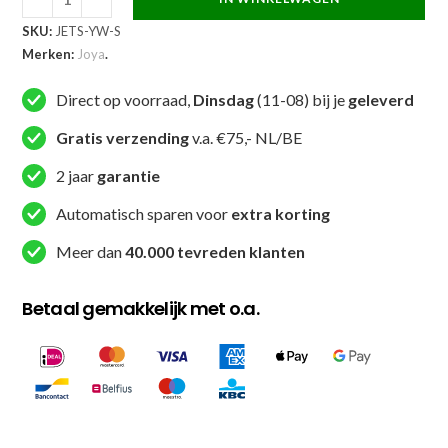
Joya
SKU:
JETS-YW-S
Elite
Merken:
Joya
.
MMA
Shirt
Direct op voorraad,
Dinsdag
(11-08) bij je
geleverd
Geel
aantal
Gratis verzending
v.a. €75,- NL/BE
2 jaar
garantie
Automatisch sparen voor
extra korting
Meer dan
40.000 tevreden klanten
Betaal gemakkelijk met o.a.