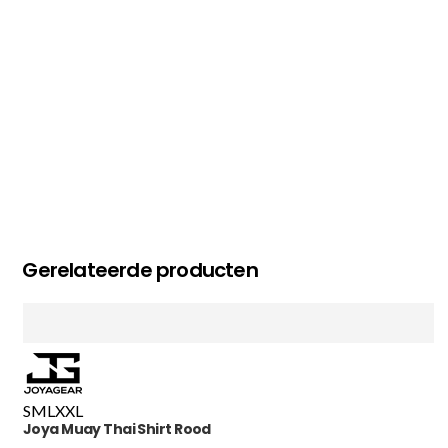
MC MAASTRICHT
, NL | 11-02-2026
Gerelateerde producten
S
M
L
XXL
Joya Muay Thai Shirt Rood