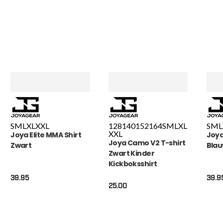
S
M
L
XL
XXL
128
140
152
164
S
M
L
XL
S
M
L
XXL
Joya Elite MMA Shirt
Joya
Joya Camo V2 T-shirt
Zwart
Bla
Zwart Kinder
Kickboksshirt
39.95
39.9
25.00