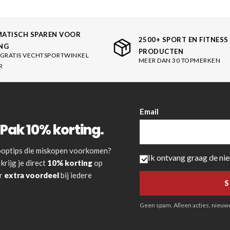
ATISCH SPAREN VOOR
2500+ SPORT EN FITNESS
NG
PRODUCTEN
GRATIS VECHTSPORTWINKEL
MEER DAN 30 TOPMERKEN
R
Email
Pak 10% korting.
 kooptips die miskopen voorkomen?
Ik ontvang graag de ni
krijg je direct
10% korting
op
or
extra voordeel
bij iedere
Geen spam. Alleen acties, nieuwe 