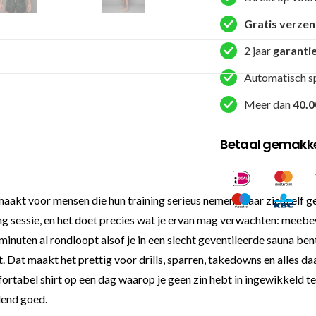
aantal
Gratis verze
2 jaar
garanti
Automatisch s
Meer dan
40.0
Betaal gemakkel
r mensen die hun training serieus nemen, maar zichzelf gelukkig
g sessie, en het doet precies wat je ervan mag verwachten: meebew
n minuten al rondloopt alsof je in een slecht geventileerde sauna be
t. Dat maakt het prettig voor drills, sparren, takedowns en alles d
abel shirt op een dag waarop je geen zin hebt in ingewikkeld text
llend goed.