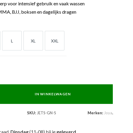
p voor intensief gebruik en vaak wassen
MA, BJJ, boksen en dagelijks dragen
L
XL
XXL
L
XL
XXL
IN WINKELWAGEN
SKU:
JETS-GN-S
Merken:
Joya
.
raad,
Dinsdag
(11-08) bij je
geleverd