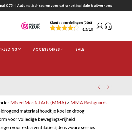
naf € 75,- | Automatisch sparen voor extra korting | Sale & uitverkoop
Klantbeoordelingen (206)
end
8.5
/10
opdracht
TKLEDING
ACCESSOIRES
SALE
kjes
orie :
Mixed Martial Arts (MMA)
>
MMA Rashguards
drogend materiaal houdt je koel en droog
orm voor volledige bewegingsvrijheid
gen voor extra ventilatie tijdens zware sessies