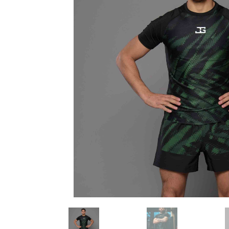
Karate
Voor dam
Zakhand
Taekwondo
Trainin
Brazilian Jiu jitsu
Bokszak
Bevestig
Krav Maga
bokszak
Bokspop
Stoot- e
Stootkus