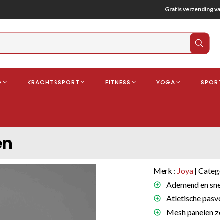
Gratis verzending va
Verz
zoek
G
KRACHTSSPORT
FITNESS
YOGA
SPOR
ndschoenen
Boksbeschermers
Boksbroe
Bandages
en
Gebitsbescherming
dschoenen
Merk :
Joya
| Categ
o
Ademend en snel
Atletische pasv
deren
Mesh panelen zor