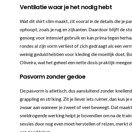
Ventilatie waar je het nodig hebt
Wat dit shirt slim maakt, zit vooral in de details die je
ophoopt, zoals je rug en zijkanten. Daardoor blijft de st
genoeg voor intensief gebruik en kan prima tegen herhaald
rondes al zijn vorm verliest of zich gedraagt als een 
weinig geduld hebben voor kleding die moeilijk doet. Bo
Oliveira, wat het geheel een nette dosis praktijk meegeef
Pasvorm zonder gedoe
De pasvorm is atletisch, dus aansluitend zonder knellend t
grappling en striking. Zit je liever iets ruimer, dan kun j
zwaar aan wanneer je zweet of veel beweegt. Dat maakt 
sneldrogende werking helpt je bovendien om na de trainin
sessies door nog even moet herstellen of reizen, merkt da
een goed teken.