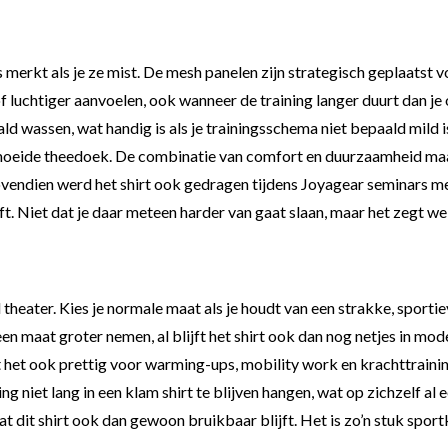
 pas merkt als je ze mist. De mesh panelen zijn strategisch geplaats
of luchtiger aanvoelen, ook wanneer de training langer duurt dan je
 wassen, wat handig is als je trainingsschema niet bepaald mild is. 
vermoeide theedoek. De combinatie van comfort en duurzaamheid maa
vendien werd het shirt ook gedragen tijdens Joyagear seminars met 
t. Niet dat je daar meteen harder van gaat slaan, maar het zegt wel 
heater. Kies je normale maat als je houdt van een strakke, sportieve 
e een maat groter nemen, al blijft het shirt ook dan nog netjes in mod
het ook prettig voor warming-ups, mobility work en krachttrainin
g niet lang in een klam shirt te blijven hangen, wat op zichzelf al
t dit shirt ook dan gewoon bruikbaar blijft. Het is zo’n stuk sport