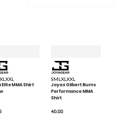
XL
XXL
S
M
L
XL
XXL
 Elite MMA Shirt
Joya x Gilbert Burns
uw
Performance MMA
Shirt
5
40.00