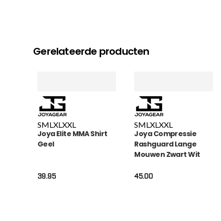
Gerelateerde producten
S
M
L
XL
XXL
S
M
L
XL
XXL
Joya Elite MMA Shirt
Joya Compressie
Geel
Rashguard Lange
Mouwen Zwart Wit
39.95
45.00