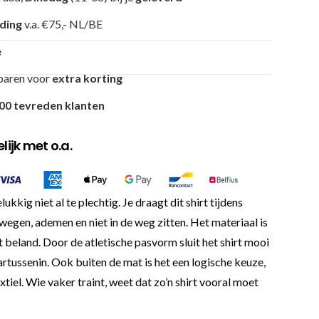
nding
v.a. €75,- NL/BE
e
paren voor
extra korting
00 tevreden klanten
ijk met o.a.
 niet al te plechtig. Je draagt dit shirt tijdens
egen, ademen en niet in de weg zitten. Het materiaal is
nt beland. Door de atletische pasvorm sluit het shirt mooi
aartussenin. Ook buiten de mat is het een logische keuze,
iel. Wie vaker traint, weet dat zo’n shirt vooral moet