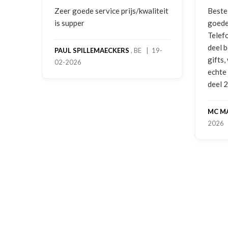
ging
Zeer goede service prijs/kwaliteit
Beste
is supper
goede
Telef
deel 
PAUL SPILLEMAECKERS
, BE | 19-
gifts
02-2026
-
echte
deel 
MC M
2026