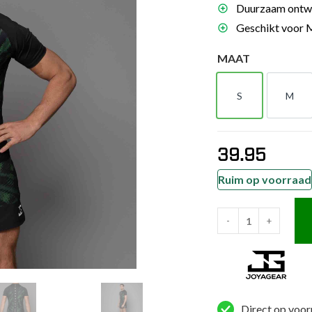
Duurzaam ontwer
es
Geschikt voor M
schoenen
MAAT
gsartikelen
S
M
ingsmateriaal
S
M
pen
39.95
n trapkussens
sens en pads
Ruim op voorraad
-
+
Joya
Elite
MMA
Shirt
Groen
Direct op voor