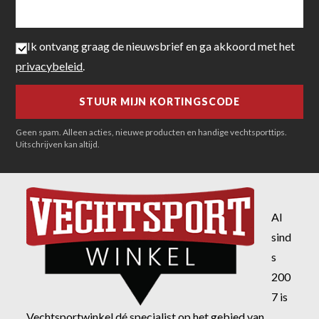
Ik ontvang graag de nieuwsbrief en ga akkoord met het
privacybeleid
.
Geen spam. Alleen acties, nieuwe producten en handige vechtsporttips.
Uitschrijven kan altijd.
Al
sind
s
200
7 is
Vechtsportwinkel dé specialist op het gebied van