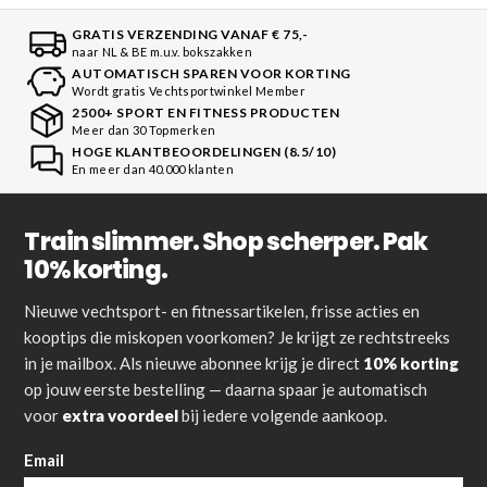
GRATIS VERZENDING VANAF € 75,-
naar NL & BE m.u.v. bokszakken
AUTOMATISCH SPAREN VOOR KORTING
Wordt gratis Vechtsportwinkel Member
2500+ SPORT EN FITNESS PRODUCTEN
Meer dan 30 Topmerken
HOGE KLANTBEOORDELINGEN (8.5/10)
En meer dan 40.000 klanten
Train slimmer. Shop scherper. Pak
10% korting.
Nieuwe vechtsport- en fitnessartikelen, frisse acties en
kooptips die miskopen voorkomen? Je krijgt ze rechtstreeks
in je mailbox. Als nieuwe abonnee krijg je direct
10% korting
op jouw eerste bestelling — daarna spaar je automatisch
voor
extra voordeel
bij iedere volgende aankoop.
Email