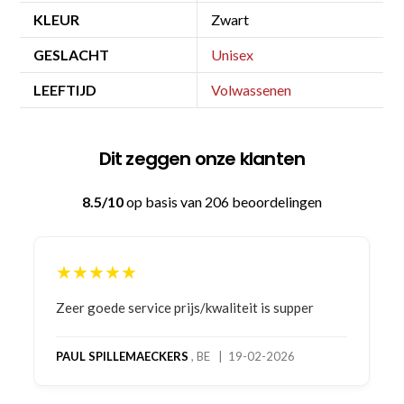
KLEUR
Zwart
GESLACHT
Unisex
LEEFTIJD
Volwassenen
Dit zeggen onze klanten
8.5/10
op basis van 206 beoordelingen
★★★★★
Bestelling gedaan vanwege goede prijzen en
product! Telefonisch contact gehad en 1e deel
bestelling al ontvangen met gifts, waardoor je
oog merkt voor echte service. Nu nog wachten
op deel 2 en kickboksen maar!