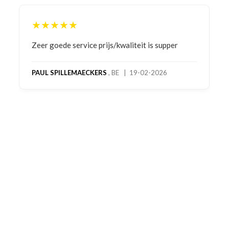
★★★★★
Bestelling gedaan vanwege goede prijzen en
product! Telefonisch contact gehad en 1e deel
bestelling al ontvangen met gifts, waardoor je
oog merkt voor echte service. Nu nog wachten
op deel 2 en kickboksen maar!
MC MAASTRICHT
, NL | 11-02-2026