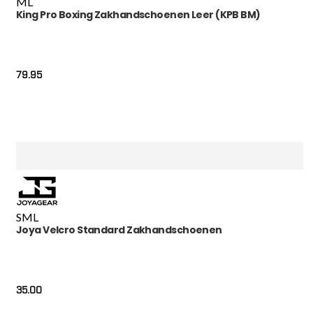
M
L
King Pro Boxing Zakhandschoenen Leer (KPB BM)
79.95
S
M
L
Joya Velcro Standard Zakhandschoenen
35.00