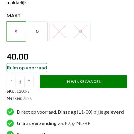
makkelijk
MAAT
S
M
L
XL
S
M
L
XL
40.00
Ruim op voorraad
-
+
IN WINKELWAGEN
Joya
SKU:
1200-S
Leren
Merken:
Joya
.
Zakhandschoenen
Bokshandschoenen
Direct op voorraad,
Dinsdag
(11-08) bij je
geleverd
aantal
Gratis verzending
v.a. €75,- NL/BE