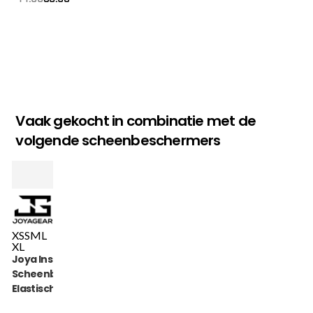
prijs
prijs
was:
is:
€44.99.
€36.95.
Vaak gekocht in combinatie met de
volgende scheenbeschermers
XS
S
M
L
XL
Joya Inschuif
Scheenbeschermer
Elastisch Katoen
Zwart