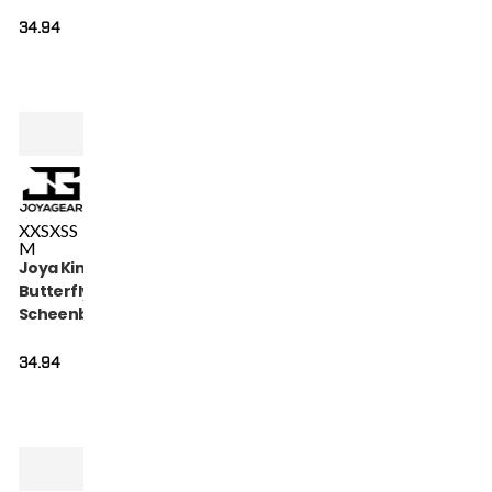
Metal
34.94
XXS
XS
S
M
Joya Kinder
Butterfly
Scheenbeschermers
Gold
34.94