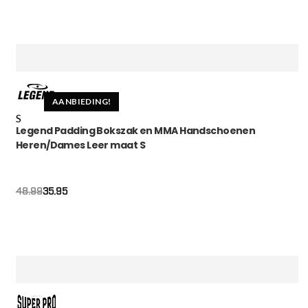
AANBIEDING!
S
Legend Padding Bokszak en MMA Handschoenen
Heren/Dames Leer maat S
Oorspronkelijke
Huidige
35.95
48.99
prijs
prijs
was:
is:
€48.99.
€35.95.