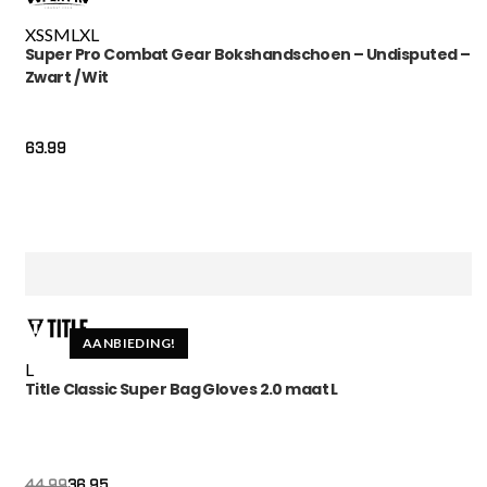
XS
S
M
L
XL
Super Pro Combat Gear Bokshandschoen – Undisputed –
Zwart / Wit
63.99
AANBIEDING!
L
Title Classic Super Bag Gloves 2.0 maat L
Oorspronkelijke
Huidige
36.95
44.99