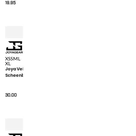
19.95
XS
S
M
L
XL
Joya Velcro
Scheenbeschermer
30.00