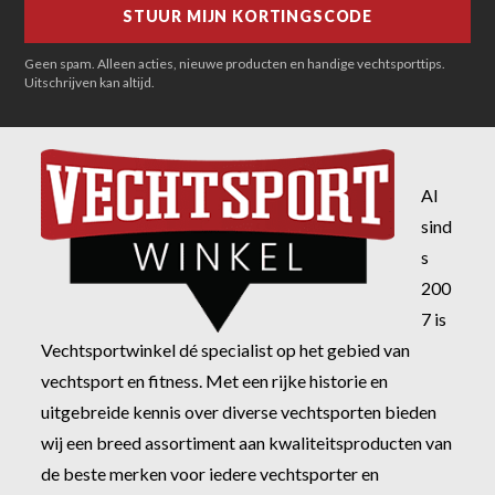
Geen spam. Alleen acties, nieuwe producten en handige vechtsporttips.
Uitschrijven kan altijd.
Al
sind
s
200
7 is
Vechtsportwinkel dé specialist op het gebied van
vechtsport en fitness. Met een rijke historie en
uitgebreide kennis over diverse vechtsporten bieden
wij een breed assortiment aan kwaliteitsproducten van
de beste merken voor iedere vechtsporter en