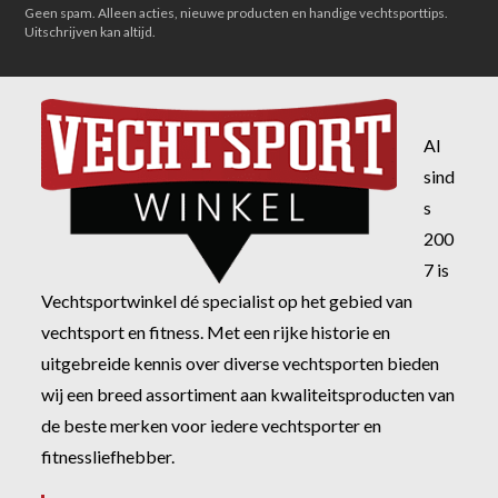
Geen spam. Alleen acties, nieuwe producten en handige vechtsporttips.
Uitschrijven kan altijd.
Al
sind
s
200
7 is
Vechtsportwinkel dé specialist op het gebied van
vechtsport en fitness. Met een rijke historie en
uitgebreide kennis over diverse vechtsporten bieden
wij een breed assortiment aan kwaliteitsproducten van
de beste merken voor iedere vechtsporter en
fitnessliefhebber.