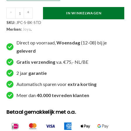
Joya
-
+
IN WINKELWAGEN
Performance
SKU:
JPC-S-BK-STD
CM100
Merken:
Joya
.
Handpads
Zwart
Direct op voorraad,
Woensdag
(12-08) bij je
Carbon
geleverd
aantal
Gratis verzending
v.a. €75,- NL/BE
2 jaar
garantie
Automatisch sparen voor
extra korting
Meer dan
40.000 tevreden klanten
Betaal gemakkelijk met o.a.