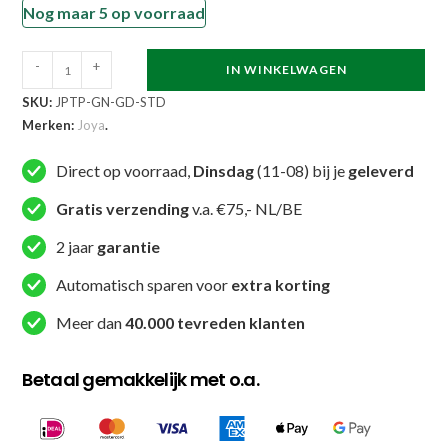
Nog maar 5 op voorraad
Joya
-
+
IN WINKELWAGEN
Performance
SKU:
JPTP-GN-GD-STD
Thai
Merken:
Joya
.
Pads
Groen
Direct op voorraad,
Dinsdag
(11-08) bij je
geleverd
Goud
Gratis verzending
v.a. €75,- NL/BE
aantal
2 jaar
garantie
Automatisch sparen voor
extra korting
Meer dan
40.000 tevreden klanten
Betaal gemakkelijk met o.a.