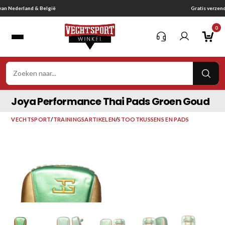
Ga
Gratis verzending vanaf € 75,-
naar
0
inhoud
VER
ZOE
Joya Performance Thai Pads Groen Goud
VECHTSPORT
/
TRAININGSARTIKELEN
/
STOOTKUSSENS EN PADS