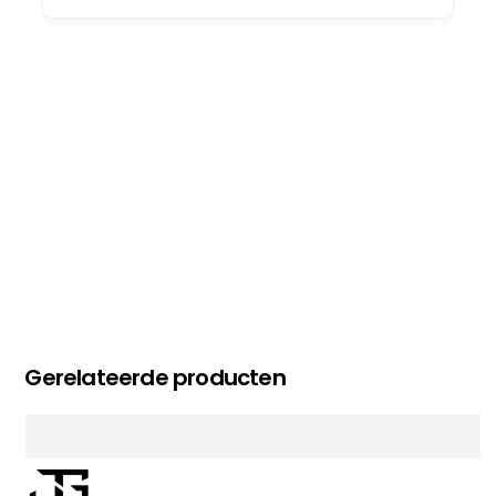
oog merkt voor echte service. Nu nog wachten
op deel 2 en kickboksen maar!
MC MAASTRICHT
, NL | 11-02-2026
Gerelateerde producten