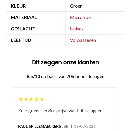
KLEUR
Groen
MATERIAAL
Microfiber
GESLACHT
Unisex
LEEFTIJD
Volwassenen
Dit zeggen onze klanten
8.5/10
op basis van 206 beoordelingen
★★★★★
Bestelling gedaan vanwege goede prijzen en
product! Telefonisch contact gehad en 1e deel
bestelling al ontvangen met gifts, waardoor je