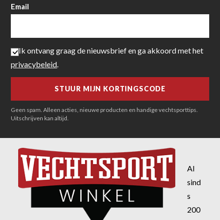
Email
Ik ontvang graag de nieuwsbrief en ga akkoord met het
privacybeleid
.
Geen spam. Alleen acties, nieuwe producten en handige vechtsporttips.
Uitschrijven kan altijd.
Al
sind
s
200