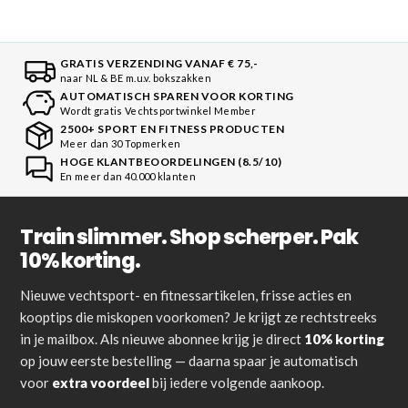
GRATIS VERZENDING VANAF € 75,-
naar NL & BE m.u.v. bokszakken
AUTOMATISCH SPAREN VOOR KORTING
Wordt gratis Vechtsportwinkel Member
2500+ SPORT EN FITNESS PRODUCTEN
Meer dan 30 Topmerken
HOGE KLANTBEOORDELINGEN (8.5/10)
En meer dan 40.000 klanten
Train slimmer. Shop scherper. Pak
10% korting.
Nieuwe vechtsport- en fitnessartikelen, frisse acties en
kooptips die miskopen voorkomen? Je krijgt ze rechtstreeks
in je mailbox. Als nieuwe abonnee krijg je direct
10% korting
op jouw eerste bestelling — daarna spaar je automatisch
voor
extra voordeel
bij iedere volgende aankoop.