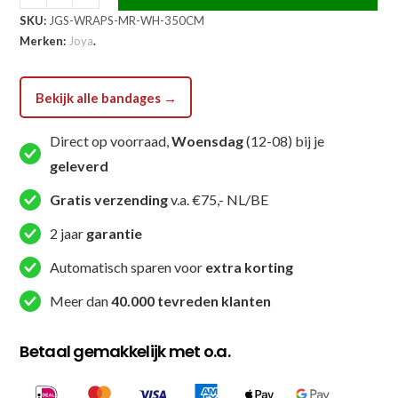
Joya
SKU:
JGS-WRAPS-MR-WH-350CM
Strike
Merken:
Joya
.
Bandages
Maroon
aantal
Bekijk alle bandages →
Direct op voorraad,
Woensdag
(12-08) bij je
geleverd
Gratis verzending
v.a. €75,- NL/BE
2 jaar
garantie
Automatisch sparen voor
extra korting
Meer dan
40.000 tevreden klanten
Betaal gemakkelijk met o.a.