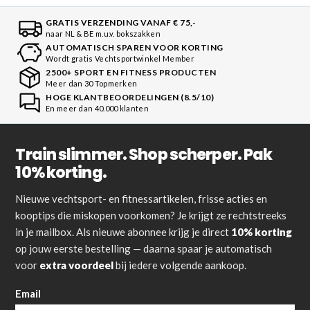
GRATIS VERZENDING VANAF € 75,-
naar NL & BE m.u.v. bokszakken
AUTOMATISCH SPAREN VOOR KORTING
Wordt gratis Vechtsportwinkel Member
2500+ SPORT EN FITNESS PRODUCTEN
Meer dan 30 Topmerken
HOGE KLANTBEOORDELINGEN (8.5/10)
En meer dan 40.000 klanten
Train slimmer. Shop scherper. Pak
10% korting.
Nieuwe vechtsport- en fitnessartikelen, frisse acties en
kooptips die miskopen voorkomen? Je krijgt ze rechtstreeks
in je mailbox. Als nieuwe abonnee krijg je direct
10% korting
op jouw eerste bestelling — daarna spaar je automatisch
voor
extra voordeel
bij iedere volgende aankoop.
Email