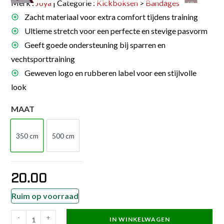
Merk :
Joya
| Categorie :
Kickboksen
>
Bandages
Zacht materiaal voor extra comfort tijdens training
Ultieme stretch voor een perfecte en stevige pasvorm
Geeft goede ondersteuning bij sparren en
vechtsporttraining
Geweven logo en rubberen label voor een stijlvolle
look
MAAT
350 cm
500 cm
350 cm
500 cm
20.00
Ruim op voorraad
-
+
IN WINKELWAGEN