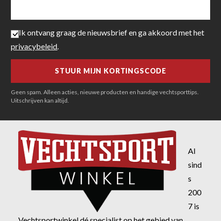
Ik ontvang graag de nieuwsbrief en ga akkoord met het
privacybeleid
.
Geen spam. Alleen acties, nieuwe producten en handige vechtsporttips.
Uitschrijven kan altijd.
Al
sind
s
200
7 is
Vechtsportwinkel dé specialist op het gebied van