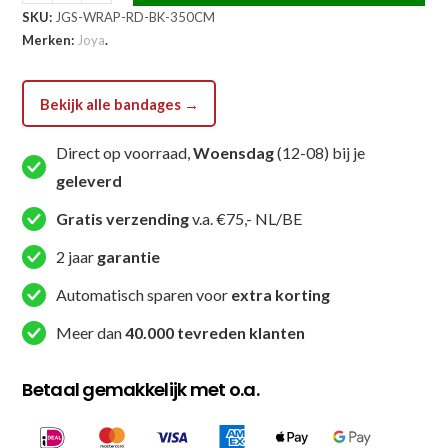
SKU:
JGS-WRAP-RD-BK-350CM
Strike
Merken:
Joya
.
Bandages
Rood
aantal
Bekijk alle bandages →
Direct op voorraad,
Woensdag
(12-08) bij je
geleverd
Gratis verzending
v.a. €75,- NL/BE
2 jaar
garantie
Automatisch sparen voor
extra korting
Meer dan
40.000 tevreden klanten
Betaal gemakkelijk met o.a.