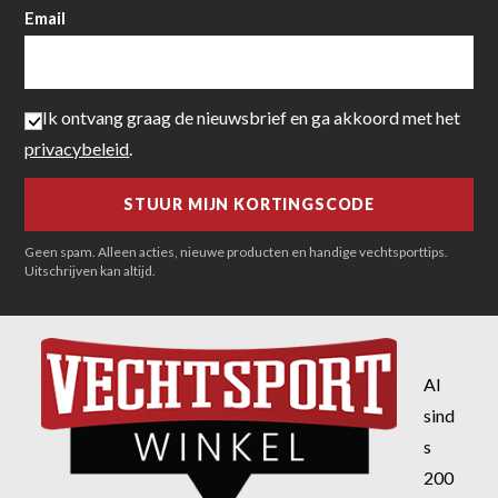
Email
Ik ontvang graag de nieuwsbrief en ga akkoord met het
privacybeleid
.
Geen spam. Alleen acties, nieuwe producten en handige vechtsporttips.
Uitschrijven kan altijd.
Al
sind
s
200