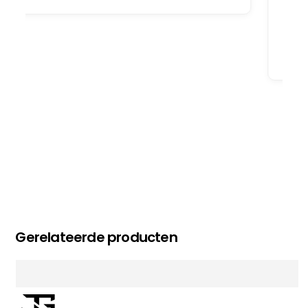
oog merkt voor echte service. Nu nog wachten
op deel 2 en kickboksen maar!
MC MAASTRICHT
, NL | 11-02-2026
Gerelateerde producten