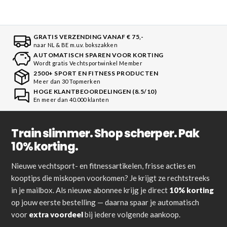
GRATIS VERZENDING VANAF € 75,-
naar NL & BE m.u.v. bokszakken
AUTOMATISCH SPAREN VOOR KORTING
Wordt gratis Vechtsportwinkel Member
2500+ SPORT EN FITNESS PRODUCTEN
Meer dan 30 Topmerken
HOGE KLANTBEOORDELINGEN (8.5/10)
En meer dan 40.000 klanten
Train slimmer. Shop scherper. Pak
10% korting.
Nieuwe vechtsport- en fitnessartikelen, frisse acties en
kooptips die miskopen voorkomen? Je krijgt ze rechtstreeks
in je mailbox. Als nieuwe abonnee krijg je direct
10% korting
op jouw eerste bestelling — daarna spaar je automatisch
voor
extra voordeel
bij iedere volgende aankoop.