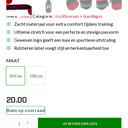
Merk :
Joya
| Categorie :
Kickboksen
>
Bandages
Zacht materiaal voor extra comfort tijdens training
Ultieme stretch voor een perfecte en stevige pasvorm
Geweven logo geeft een luxe en sportieve uitstraling
Rubberen label voegt stijl en herkenbaarheid toe
MAAT
350 cm
500 cm
350 cm
500 cm
20.00
Ruim op voorraad
-
+
IN WINKELWAGEN
Joya