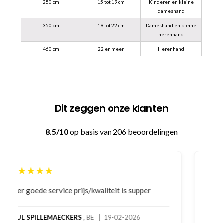
250 cm
15 tot 19 cm
Kinderen en kleine
dameshand
350 cm
19 tot 22 cm
Dameshand en kleine
herenhand
460 cm
22 en meer
Herenhand
Dit zeggen onze klanten
8.5/10
op basis van 206 beoordelingen
★★★★★
Bestelling gedaan vanwege goede prijzen en
product! Telefonisch contact gehad en 1e deel
bestelling al ontvangen met gifts, waardoor je