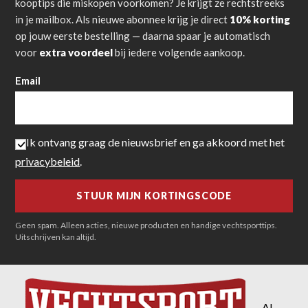
kooptips die miskopen voorkomen? Je krijgt ze rechtstreeks
in je mailbox. Als nieuwe abonnee krijg je direct
10% korting
op jouw eerste bestelling — daarna spaar je automatisch
voor
extra voordeel
bij iedere volgende aankoop.
Email
Ik ontvang graag de nieuwsbrief en ga akkoord met het
privacybeleid
.
Geen spam. Alleen acties, nieuwe producten en handige vechtsporttips.
Uitschrijven kan altijd.
Al