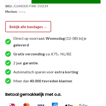
Joya
SKU:
JG048000-PINK-350CM
Velcro
Merken:
Joya
.
Bandage
Roze
aantal
Bekijk alle bandages →
Direct op voorraad,
Woensdag
(12-08) bij je
geleverd
Gratis verzending
v.a. €75,- NL/BE
2 jaar
garantie
Automatisch sparen voor
extra korting
Meer dan
40.000 tevreden klanten
Betaal gemakkelijk met o.a.