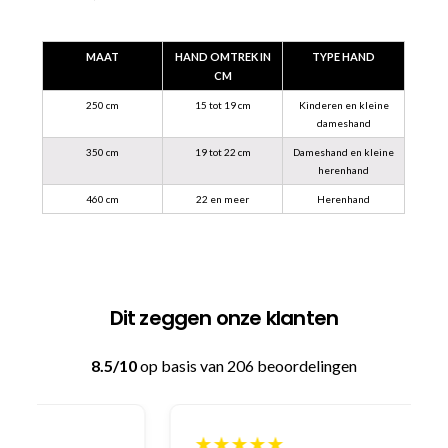
MAAT
HAND OMTREK IN
TYPE HAND
CM
250 cm
15 tot 19 cm
Kinderen en kleine
dameshand
350 cm
19 tot 22 cm
Dameshand en kleine
herenhand
460 cm
22 en meer
Herenhand
Dit zeggen onze klanten
8.5/10
op basis van 206 beoordelingen
★★★★★