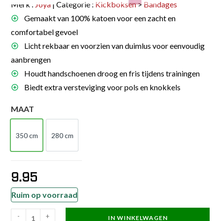
Merk :
Joya
| Categorie :
Kickboksen
>
Bandages
Gemaakt van 100% katoen voor een zacht en
comfortabel gevoel
Licht rekbaar en voorzien van duimlus voor eenvoudig
aanbrengen
Houdt handschoenen droog en fris tijdens trainingen
Biedt extra versteviging voor pols en knokkels
MAAT
350 cm
280 cm
350 cm
280 cm
9.95
Ruim op voorraad
-
+
IN WINKELWAGEN