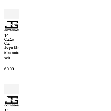
14
OZ
16
OZ
Joya Strike Veters
Kickbokshandschoenen
Wit
60.00
14