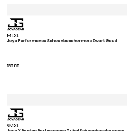
M
L
XL
Joya Performance Scheenbeschermers Zwart Goud
150.00
S
M
XL
Joya X Poatan Performance Tribal Scheenbeschermers