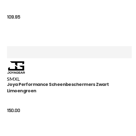
109.95
S
M
XL
Joya Performance Scheenbeschermers Zwart
Limoengroen
150.00