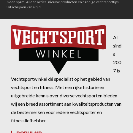
Geen spam. Alleen acties, nieuwe producten en handige vechtsporttips.
Uitschrijven kan altijd.
Al
sind
s
200
7 is
Vechtsportwinkel dé specialist op het gebied van
vechtsport en fitness. Met een rijke historie en
uitgebreide kennis over diverse vechtsporten bieden
wij een breed assortiment aan kwaliteitsproducten van
de beste merken voor iedere vechtsporter en
fitnessliefhebber.