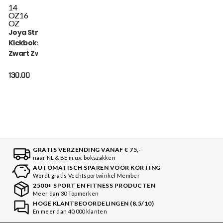
14
OZ
16
OZ
Joya Strike
Kickbokshandschoenen
Zwart Zwart
130.00
GRATIS VERZENDING VANAF € 75,-
naar NL & BE m.u.v. bokszakken
AUTOMATISCH SPAREN VOOR KORTING
Wordt gratis Vechtsportwinkel Member
2500+ SPORT EN FITNESS PRODUCTEN
Meer dan 30 Topmerken
HOGE KLANTBEOORDELINGEN (8.5/10)
En meer dan 40.000 klanten