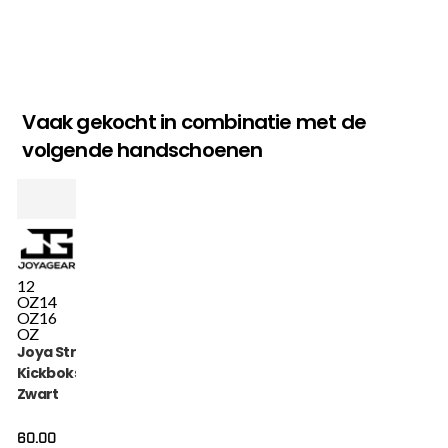
Vaak gekocht in combinatie met de
volgende handschoenen
12
OZ
14
OZ
16
OZ
Joya Strike Veters
Kickbokshandschoenen
Zwart
60.00