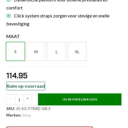
comfort
Click system straps zorgen voor stevige en snelle
bevestiging
MAAT
S
M
L
XL
S
M
L
XL
114.95
Ruim op voorraad
-
+
IN WINKELWAGEN
Joya
SKU:
JG-SG-STRIKE-GN-S
Strike
Merken:
Joya
.
Scheenbeschermers
Groen