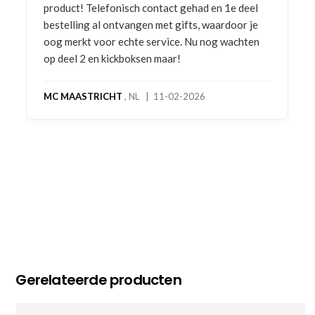
lefonisch contact gehad en 1e deel
al ontvangen met gifts, waardoor je
JULIA
, NL | 08-02
voor echte service. Nu nog wachten
n kickboksen maar!
RICHT
, NL | 11-02-2026
Gerelateerde producten