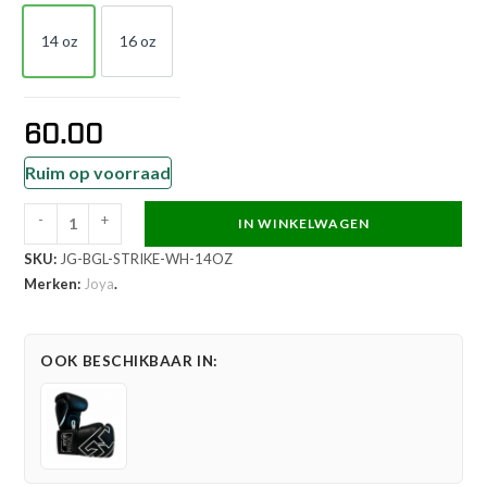
14 oz
16 oz
14 OZ
16 OZ
60.00
Ruim op voorraad
-
+
IN WINKELWAGEN
Joya
SKU:
JG-BGL-STRIKE-WH-14OZ
Strike
Merken:
Joya
.
Veters
Kickbokshandschoenen
Wit
OOK BESCHIKBAAR IN:
aantal