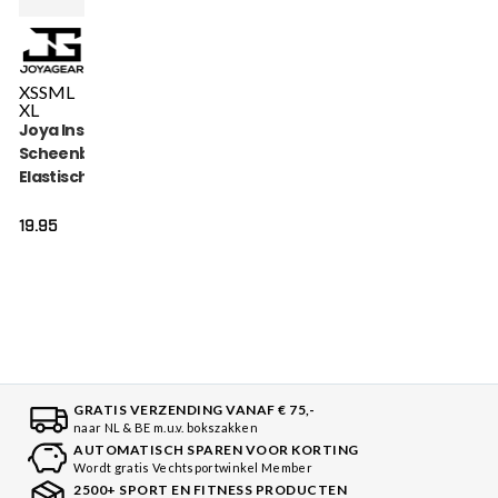
XS
S
M
L
XL
Joya Inschuif
Scheenbeschermer
Elastisch Katoen
Zwart
19.95
GRATIS VERZENDING VANAF € 75,-
naar NL & BE m.u.v. bokszakken
AUTOMATISCH SPAREN VOOR KORTING
Wordt gratis Vechtsportwinkel Member
2500+ SPORT EN FITNESS PRODUCTEN