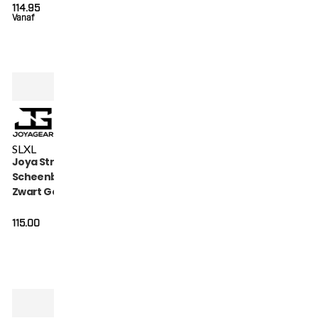
114.95
Vanaf
S
L
XL
Joya Strike
Scheenbeschermers
Zwart Goud
115.00