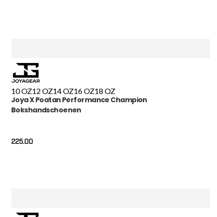
10 OZ
12 OZ
14 OZ
16 OZ
18 OZ
Joya X Poatan Performance Champion
Bokshandschoenen
225.00