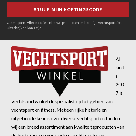
Geen spam. Alleen acties, nieuwe producten en handige vechtsporttips.
Uitschrijven kan altijd.
Al
sind
s
200
7 is
Vechtsportwinkel dé specialist op het gebied van
vechtsport en fitness. Met een rijke historie en
uitgebreide kennis over diverse vechtsporten bieden
wij een breed assortiment aan kwaliteitsproducten van
de beste merken voor iedere vechtsporter en