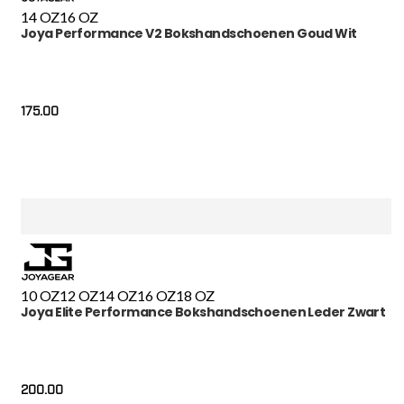
14 OZ
16 OZ
Joya Performance V2 Bokshandschoenen Goud Wit
175.00
10 OZ
12 OZ
14 OZ
16 OZ
18 OZ
Joya Elite Performance Bokshandschoenen Leder Zwart
200.00