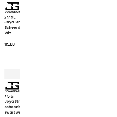
S
M
XL
Joya Strike
Scheenbeschermers
Wit
115.00
S
M
XL
Joya Strike
scheenbeschermers
zwart wit