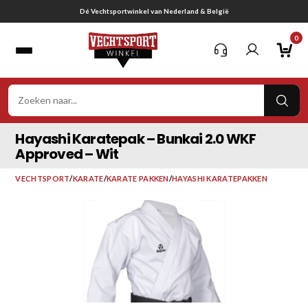
Ga
Gratis verzending vanaf € 75,-
naar
0
inhoud
VER
ZOE
Hayashi Karatepak – Bunkai 2.0 WKF
Approved – Wit
VECHTSPORT
/
KARATE
/
KARATE PAKKEN
/
HAYASHI KARATEPAKKEN