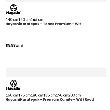
140 cm
150 cm
165 cm
Hayashi Karatepak – Tenno Premium – Wit
119.99
Vanaf
160 cm
175 cm
180 cm
185 cm
190 cm
200 cm
Hayashi Karatepak – Premium Kumite – Wit / Rood