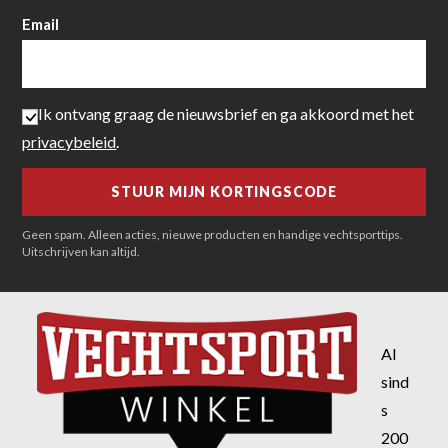
Email
Ik ontvang graag de nieuwsbrief en ga akkoord met het
privacybeleid
.
Geen spam. Alleen acties, nieuwe producten en handige vechtsporttips.
Uitschrijven kan altijd.
Al
sind
s
200