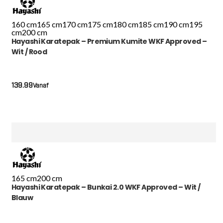
160 cm
165 cm
170 cm
175 cm
180 cm
185 cm
190 cm
195
cm
200 cm
Hayashi Karatepak – Premium Kumite WKF Approved –
Wit / Rood
139.99
Vanaf
165 cm
200 cm
Hayashi Karatepak – Bunkai 2.0 WKF Approved – Wit /
Blauw