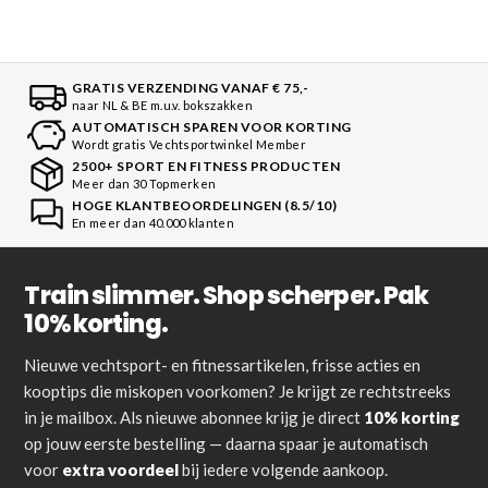
GRATIS VERZENDING VANAF € 75,-
naar NL & BE m.u.v. bokszakken
AUTOMATISCH SPAREN VOOR KORTING
Wordt gratis Vechtsportwinkel Member
2500+ SPORT EN FITNESS PRODUCTEN
Meer dan 30 Topmerken
HOGE KLANTBEOORDELINGEN (8.5/10)
En meer dan 40.000 klanten
Train slimmer. Shop scherper. Pak
10% korting.
Nieuwe vechtsport- en fitnessartikelen, frisse acties en
kooptips die miskopen voorkomen? Je krijgt ze rechtstreeks
in je mailbox. Als nieuwe abonnee krijg je direct
10% korting
op jouw eerste bestelling — daarna spaar je automatisch
voor
extra voordeel
bij iedere volgende aankoop.