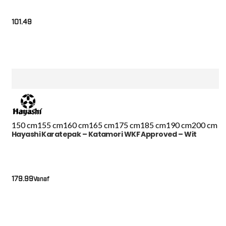
101.49
150 cm
155 cm
160 cm
165 cm
175 cm
185 cm
190 cm
200 cm
Hayashi Karatepak – Katamori WKF Approved – Wit
179.99
Vanaf