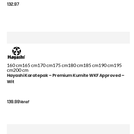
132.97
160 cm
165 cm
170 cm
175 cm
180 cm
185 cm
190 cm
195
cm
200 cm
Hayashi Karatepak – Premium Kumite WKF Approved –
Wit
139.99
Vanaf