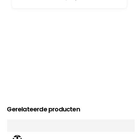
oog merkt voor echte service. Nu nog wachten
op deel 2 en kickboksen maar!
MC MAASTRICHT
, NL | 11-02-2026
Gerelateerde producten