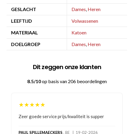
GESLACHT
Dames
,
Heren
LEEFTIJD
Volwassenen
MATERIAAL
Katoen
DOELGROEP
Dames
,
Heren
Dit zeggen onze klanten
8.5/10
op basis van 206 beoordelingen
★★★★★
Bestelling gedaan vanwege goede prijzen en
product! Telefonisch contact gehad en 1e deel
bestelling al ontvangen met gifts, waardoor je