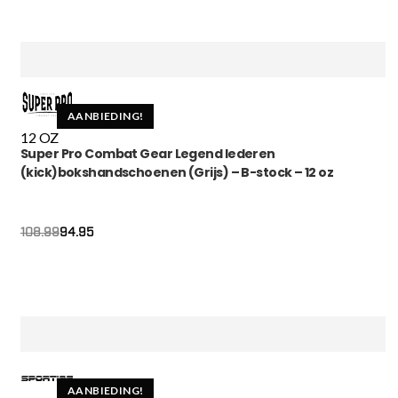
AANBIEDING!
12 OZ
Super Pro Combat Gear Legend lederen
(kick)bokshandschoenen (Grijs) – B-stock – 12 oz
Oorspronkelijke
Huidige
94.95
108.99
prijs
prijs
was:
is:
€108.99.
€94.95.
AANBIEDING!