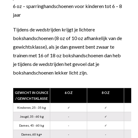
6 oz – sparringhandschoenen voor kinderen tot 6 – 8
jaar
Tijdens de wedstrijden krijgt je lichtere
bokshandschoenen (8 oz of 10 oz afhankelijk van de
gewichtsklasse), als je dan gewent bent zwaar te
trainen met 16 of 18 oz bokshandschoenen dan heb
je tijdens de wedstrijden het gevoel dat je
bokshandschoenen lekker licht zijn.
GEWICHT IN OUNCE
6 OZ
8 OZ
/ GEWICHTSKLASSE
Kinderen, 25 - 35 kg
✓
✓
Jeugd, 35 - 60 kg
-
✓
Dames, 45 - 60 kg
-
✓
Dames, 60 kg+
-
-