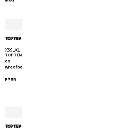
Vanaf
XS
S
L
XL
TOP TEN Scheen-
en
wreefbeschermer
- Theep - Zwart
62.99