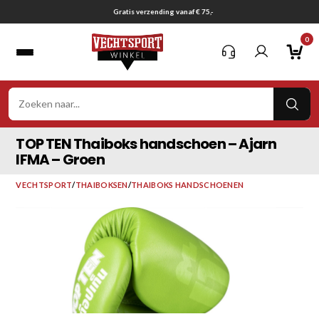
Ga
Gratis verzending vanaf € 75,-
naar
0
inhoud
VER
ZOE
TOP TEN Thaiboks handschoen – Ajarn
IFMA – Groen
VECHTSPORT
/
THAIBOKSEN
/
THAIBOKS HANDSCHOENEN