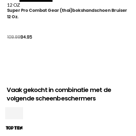
12 OZ
Super Pro Combat Gear (thai)bokshandschoen Bruiser
12 Oz.
Oorspronkelijke
Huidige
94.95
109.99
prijs
prijs
was:
is:
€109.99.
€94.95.
Vaak gekocht in combinatie met de
volgende scheenbeschermers