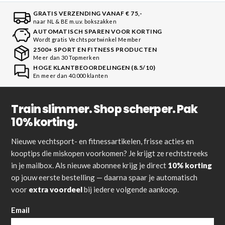
GRATIS VERZENDING VANAF € 75,-
naar NL & BE m.u.v. bokszakken
AUTOMATISCH SPAREN VOOR KORTING
Wordt gratis Vechtsportwinkel Member
2500+ SPORT EN FITNESS PRODUCTEN
Meer dan 30 Topmerken
HOGE KLANTBEOORDELINGEN (8.5/10)
En meer dan 40.000 klanten
Train slimmer. Shop scherper. Pak
10% korting.
Nieuwe vechtsport- en fitnessartikelen, frisse acties en
kooptips die miskopen voorkomen? Je krijgt ze rechtstreeks
in je mailbox. Als nieuwe abonnee krijg je direct
10% korting
op jouw eerste bestelling — daarna spaar je automatisch
voor
extra voordeel
bij iedere volgende aankoop.
Email