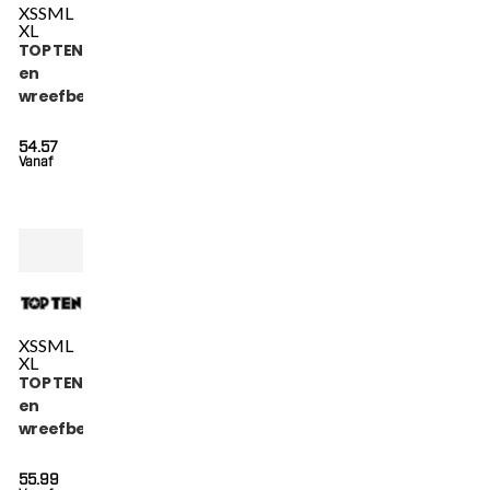
XS
S
M
L
XL
TOP TEN Scheen-
en
wreefbeschermer
- Star Light - Zwart
54.57
Vanaf
XS
S
M
L
XL
TOP TEN Scheen-
en
wreefbeschermer
- Power Ink - Roze
55.99