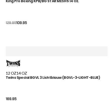
King Pro Boxing KPB/BG STAR MESH 5 14 Oz.
Oorspronkelijke
Huidige
109.95
129.95
prijs
prijs
was:
is:
€129.95.
€109.95.
12 OZ
14 OZ
Twins Special BGVL 3 Lichtblauw (BGVL-3-LIGHT-BLUE)
169.95