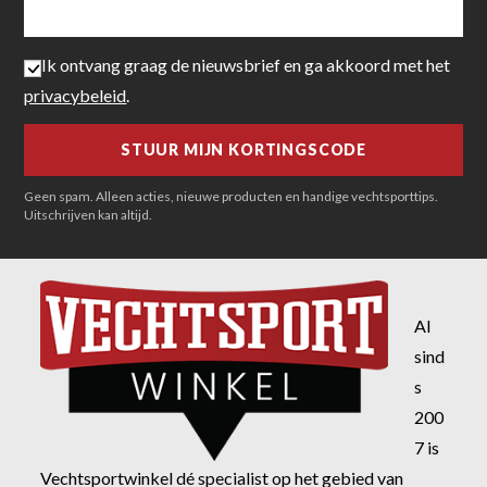
Ik ontvang graag de nieuwsbrief en ga akkoord met het
privacybeleid
.
Geen spam. Alleen acties, nieuwe producten en handige vechtsporttips.
Uitschrijven kan altijd.
Al
sind
s
200
7 is
Vechtsportwinkel dé specialist op het gebied van