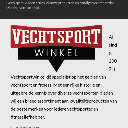
Geen spam. Alleen acties, nieuwe producten en handige vechtsporttips.
Uitschrijven kan altijd.
Al
sind
s
200
7 is
Vechtsportwinkel dé specialist op het gebied van
vechtsport en fitness. Met een rijke historie en
uitgebreide kennis over diverse vechtsporten bieden
wij een breed assortiment aan kwaliteitsproducten van
de beste merken voor iedere vechtsporter en
fitnessliefhebber.