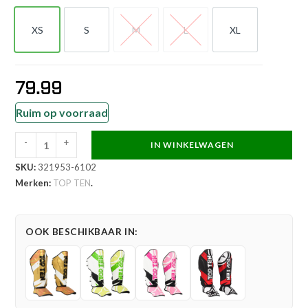
XS
S
M
L
XL
XS
S
M
L
XL
79.99
Ruim op voorraad
-
+
IN WINKELWAGEN
TOP
SKU:
321953-6102
TEN
Merken:
TOP TEN
.
Scheen-
en
wreefbeschermer
OOK BESCHIKBAAR IN:
-
Urban
Arts
-
Blauw