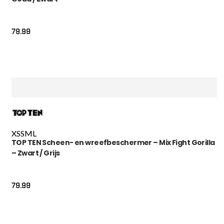
79.99
XS
S
M
L
TOP TEN Scheen- en wreefbeschermer – Mix Fight Gorilla
– Zwart / Grijs
79.99