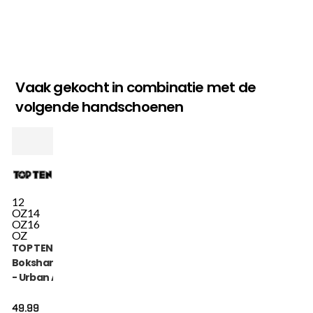
Vaak gekocht in combinatie met de
volgende handschoenen
12
OZ
14
OZ
16
OZ
TOP TEN
Bokshandschoen
- Urban Arts -
Goud / Wit
49.99