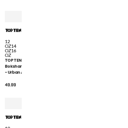
12
OZ
14
OZ
16
OZ
TOP TEN
Bokshandschoen
- Urban Arts -
Groen / Wit
49.99