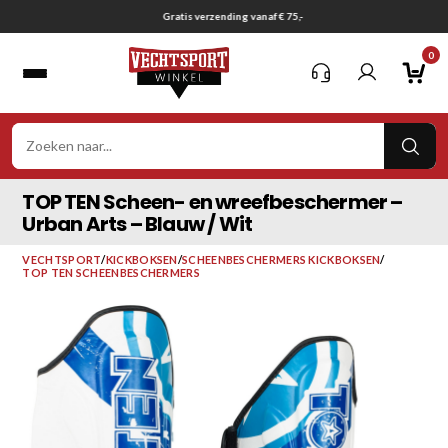
Ga
Gratis verzending vanaf € 75,-
naar
0
inhoud
VER
ZOE
TOP TEN Scheen- en wreefbeschermer –
Urban Arts – Blauw / Wit
VECHTSPORT
/
KICKBOKSEN
/
SCHEENBESCHERMERS KICKBOKSEN
/
TOP TEN SCHEENBESCHERMERS