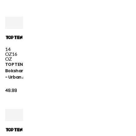
14
OZ
16
OZ
TOP TEN
Bokshandschoen
- Urban Arts -
Zwart / Rood
49.99