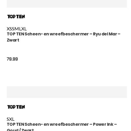
XS
S
M
L
XL
TOP TEN Scheen- en wreefbeschermer – Ryu del Mar –
Zwart
79.99
S
XL
TOP TEN Scheen- en wreefbeschermer – Power Ink –
Goud / Zwart