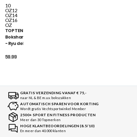
10
OZ
12
OZ
14
OZ
16
OZ
TOP TEN
Bokshandschoen
- Ryu del Mar -
Oranje
59.99
GRATIS VERZENDING VANAF € 75,-
naar NL & BE m.u.v. bokszakken
AUTOMATISCH SPAREN VOOR KORTING
Wordt gratis Vechtsportwinkel Member
2500+ SPORT EN FITNESS PRODUCTEN
Meer dan 30 Topmerken
HOGE KLANTBEOORDELINGEN (8.5/10)
En meer dan 40.000 klanten