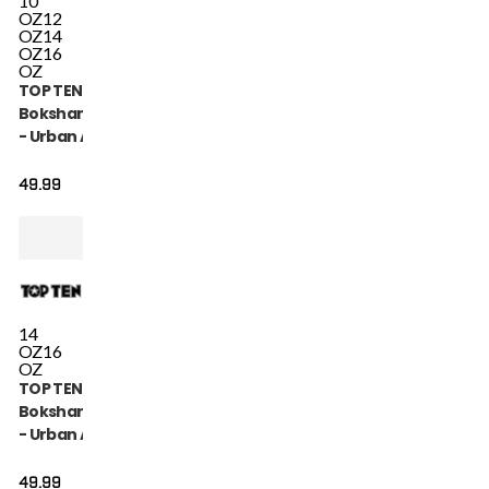
10
OZ
12
OZ
14
OZ
16
OZ
TOP TEN
Bokshandschoen
- Urban Arts -
Blauw / Wit
49.99
14
OZ
16
OZ
TOP TEN
Bokshandschoen
- Urban Arts -
Roze / Wit
49.99