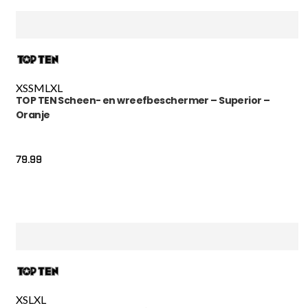
XS
S
M
L
XL
TOP TEN Scheen- en wreefbeschermer – Superior –
Oranje
79.99
XS
L
XL