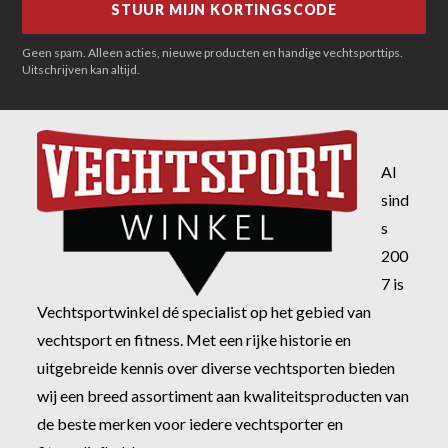
Geen spam. Alleen acties, nieuwe producten en handige vechtsporttips.
Uitschrijven kan altijd.
Al
sind
s
200
7 is
Vechtsportwinkel dé specialist op het gebied van
vechtsport en fitness. Met een rijke historie en
uitgebreide kennis over diverse vechtsporten bieden
wij een breed assortiment aan kwaliteitsproducten van
de beste merken voor iedere vechtsporter en