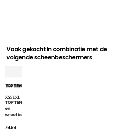
Vaak gekocht in combinatie met de
volgende scheenbeschermers
XS
S
L
XL
TOP TEN Scheen-
en
wreefbeschermer
- Urban Arts -
Goud / Wit
79.99