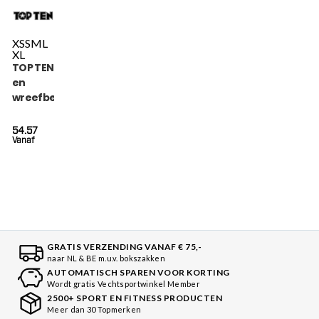
XS
S
M
L
XL
TOP TEN Scheen-
en
wreefbeschermer
- Star Light - Zwart
54.57
Vanaf
GRATIS VERZENDING VANAF € 75,-
naar NL & BE m.u.v. bokszakken
AUTOMATISCH SPAREN VOOR KORTING
Wordt gratis Vechtsportwinkel Member
2500+ SPORT EN FITNESS PRODUCTEN
Meer dan 30 Topmerken