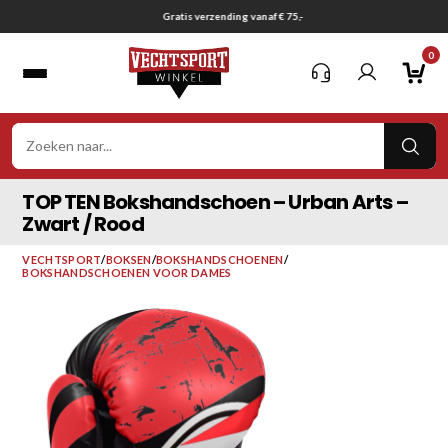
Ga
Gratis verzending vanaf € 75,-
naar
0
inhoud
VER
ZOE
TOP TEN Bokshandschoen – Urban Arts –
Zwart / Rood
VECHTSPORT
/
BOKSEN
/
BOKSHANDSCHOENEN
/
BOKSHANDSCHOENEN VOOR DAMES