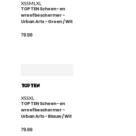
XS
S
M
L
XL
TOP TEN Scheen- en
wreefbeschermer -
Urban Arts - Groen / Wit
79.99
XS
S
XL
TOP TEN Scheen- en
wreefbeschermer -
Urban Arts - Blauw / Wit
79.99