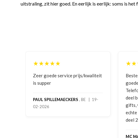
uitstraling, zit hier goed. En eerlijk is eerlijk: soms is he
★★★★★
★★
iteit
Bestelling gedaan vanwege
Goede
goede prijzen en product!
Telefonisch contact gehad en 1e
JULIA
deel bestelling al ontvangen met
19-
gifts, waardoor je oog merkt voor
echte service. Nu nog wachten op
deel 2 en kickboksen maar!
MC MAASTRICHT
, NL | 11-02-