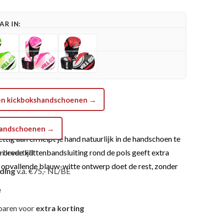
R IN:
 Ten kickbokshandschoenen →
shandschoenen →
ig aan en helpt je hand natuurlijk in de handschoen te
e brede klittenbandsluiting rond de pols geeft extra
n levertijd
 opvallende blauw-witte ontwerp doet de rest, zonder
nding
v.a. €75,- NL/BE
e
paren voor
extra korting