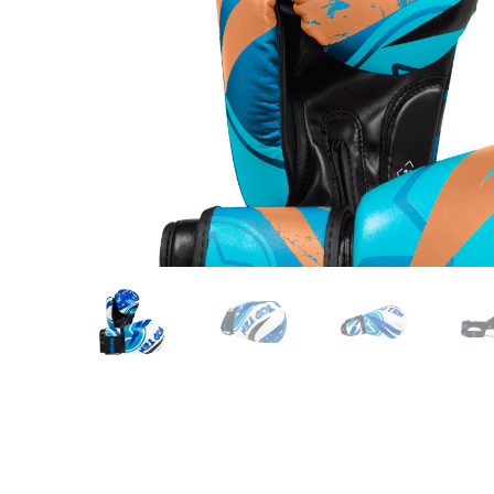
Karate
Voor dam
Zakhand
Taekwondo
Trainin
Brazilian Jiu jitsu
Bokszak
Bevestig
Krav Maga
bokszak
Bokspop
Stoot- e
Stootkus