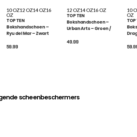
10 OZ
12 OZ
14 OZ
16
12 OZ
14 OZ
16 OZ
10 
OZ
OZ
TOP TEN
TOP TEN
TOP
Bokshandschoen –
Bokshandschoen –
Bok
Urban Arts – Groen /
Ryu del Mar – Zwart
Drag
Wit
49.99
59.99
59.9
olgende scheenbeschermers