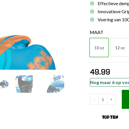
Effectieve demp
es
Innovatieve Gri
schoenen
Voering van 100
gsartikelen
MAAT
ingsmateriaal
10 oz
12 oz
10 OZ
12 
pen
n trapkussens
49.99
sens en pads
Nog maar 6 op vo
-
+
TOP
TEN
Bokshandschoen
-