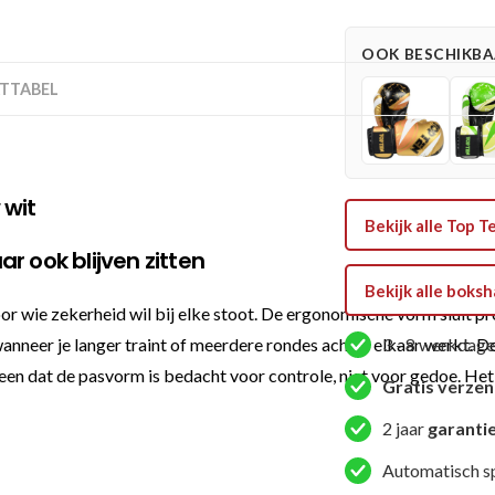
Urban
Arts
OOK BESCHIKBAA
-
TTABEL
Blauw
/
Wit
aantal
 wit
Bekijk alle Top
r ook blijven zitten
Bekijk alle bok
ie zekerheid wil bij elke stoot. De ergonomische vorm sluit prett
wanneer je langer traint of meerdere rondes achter elkaar werkt. D
3 - 8 werkdage
en dat de pasvorm is bedacht voor controle, niet voor gedoe. Het
Gratis verze
2 jaar
garanti
Automatisch s