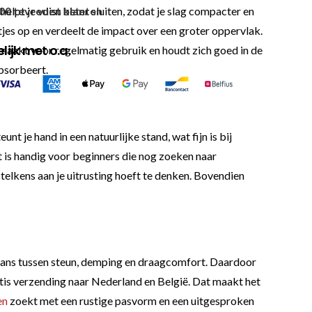
helpt je vuist beter sluiten, zodat je slag compacter en
00 tevreden klanten
tjes op en verdeelt de impact over een groter oppervlak.
ijk met o.a.
maakt voor regelmatig gebruik en houdt zich goed in de
bsorbeert.
 je hand in een natuurlijke stand, wat fijn is bij
t is handig voor beginners die nog zoeken naar
e telkens aan je uitrusting hoeft te denken. Bovendien
 balans tussen steun, demping en draagcomfort. Daardoor
ratis verzending naar Nederland en België. Dat maakt het
en
zoekt met een rustige pasvorm en een uitgesproken