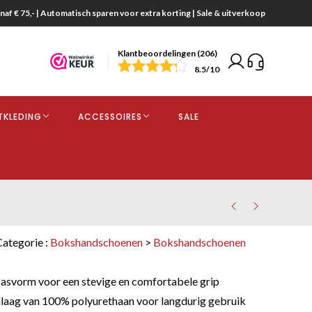
naf € 75,- | Automatisch sparen voor extra korting | Sale & uitverkoop
Klantbeoordelingen (206)
end
8.5
/10
opdracht
TKLEDING
ACCESSOIRES
SALE
kjes
Categorie :
Bokshandschoenen
>
Bokshandschoenen
svorm voor een stevige en comfortabele grip
enlaag van 100% polyurethaan voor langdurig gebruik