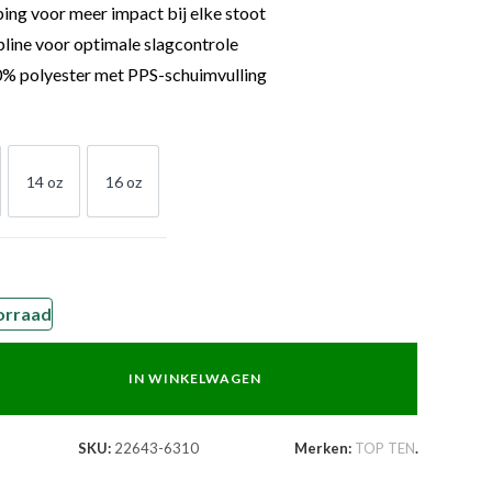
ing voor meer impact bij elke stoot
pline voor optimale slagcontrole
% polyester met PPS-schuimvulling
14 oz
16 oz
OZ
14 OZ
16 OZ
orraad
IN WINKELWAGEN
SKU:
22643-6310
Merken:
TOP TEN
.