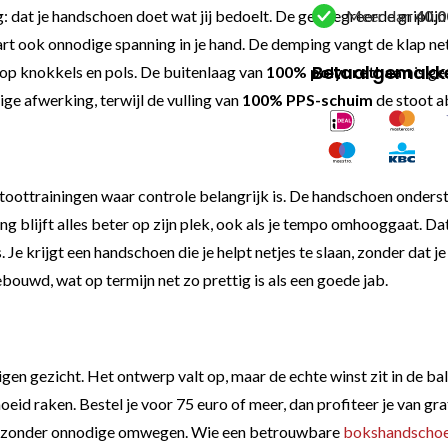
: dat je handschoen doet wat jij bedoelt. De geïntegreerde griplijn 
Meer dan
40.0
paart ook onnodige spanning in je hand. De demping vangt de klap ne
Betaal gemakkel
 op knokkels en pols. De buitenlaag van
100% polyurethaan
is ge
ige afwerking, terwijl de vulling van
100% PPS-schuim
de stoot a
ottrainingen waar controle belangrijk is. De handschoen ondersteunt
g blijft alles beter op zijn plek, ook als je tempo omhooggaat. Da
 Je krijgt een handschoen die je helpt netjes te slaan, zonder dat j
ouwd, wat op termijn net zo prettig is als een goede jab.
 eigen gezicht. Het ontwerp valt op, maar de echte winst zit in de
oeid raken. Bestel je voor 75 euro of meer, dan profiteer je van g
ken zonder onnodige omwegen. Wie een betrouwbare
bokshandscho