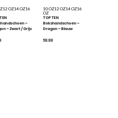
OZ
12 OZ
14 OZ
16
10 OZ
12 OZ
14 OZ
16
OZ
 TEN
TOP TEN
shandschoen –
Bokshandschoen –
on – Zwart / Grijs
Dragon – Blauw
9
59.99