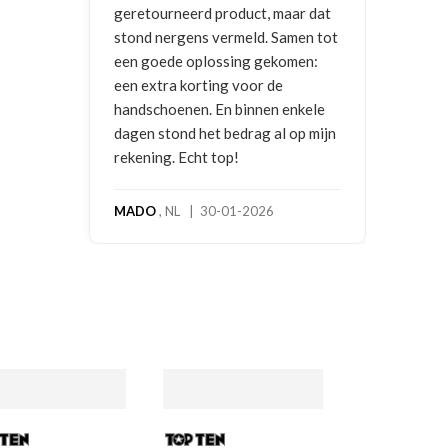
r dat
en tot
en:
kele
p mijn