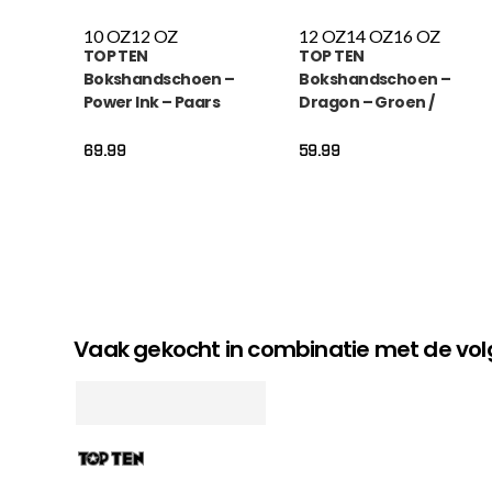
10 OZ
12 OZ
12 OZ
14 OZ
16 OZ
TOP TEN
TOP TEN
Bokshandschoen –
Bokshandschoen –
Power Ink – Paars
Dragon – Groen /
Oranje
69.99
59.99
Vaak gekocht in combinatie met de v