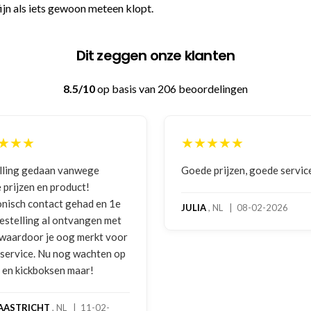
t fijn als iets gewoon meteen klopt.
Dit zeggen onze klanten
8.5/10
op basis van 206 beoordelingen
★★★
★★★★★
 prijzen, goede service
Zeer betrouwbaar en persoo
benadering van de klant. Ze
hoog servicelevel. Bestelde
, NL | 08-02-2026
bokshandschoenen hadden
gebruikssporen. Hierover e
melding gedaan per e-mail 
foto's. Dezelfde avond werd
gebeld door Hans van den I
handschoenen bleken een