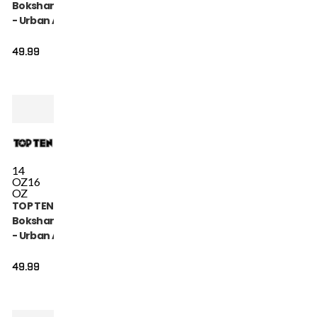
Bokshandschoen
- Urban Arts -
Roze / Wit
49.99
14
OZ
16
OZ
TOP TEN
Bokshandschoen
- Urban Arts -
Zwart / Rood
49.99