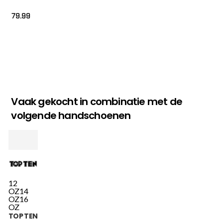
79.99
Vaak gekocht in combinatie met de
volgende handschoenen
12
OZ
14
OZ
16
OZ
TOP TEN