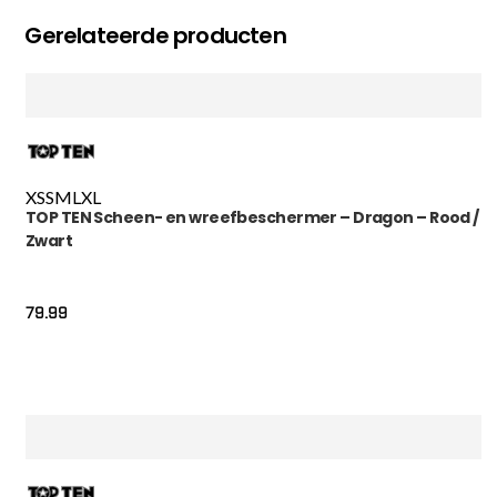
Gerelateerde producten
XS
S
M
L
XL
TOP TEN Scheen- en wreefbeschermer – Dragon – Rood /
Zwart
79.99