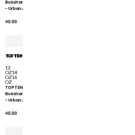
Bokshandschoen
- Urban Arts -
Goud / Wit
49.99
12
OZ
14
OZ
16
OZ
TOP TEN
Bokshandschoen
- Urban Arts -
Groen / Wit
49.99