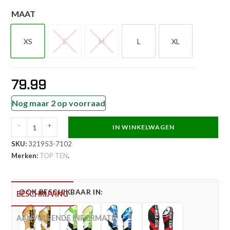
MAAT
XS
S
M
L
XL
XS
S
M
L
XL
79.99
Nog maar 2 op voorraad
-
+
IN WINKELWAGEN
TOP
SKU:
321953-7102
TEN
Merken:
TOP TEN
.
Scheen-
en
wreefbeschermer
OOK BESCHIKBAAR IN:
BESCHRIJVING
-
Urban
AANVULLENDE INFORMATIE
Arts