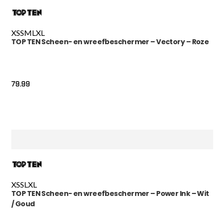
XS
S
M
L
XL
TOP TEN Scheen- en wreefbeschermer – Vectory – Roze
79.99
XS
S
L
XL
TOP TEN Scheen- en wreefbeschermer – Power Ink – Wit
/ Goud