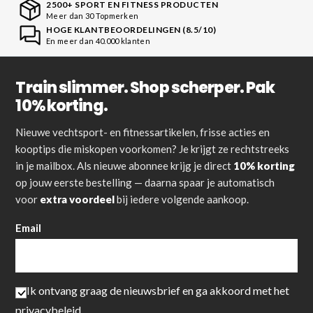
2500+ SPORT EN FITNESS PRODUCTEN
Meer dan 30 Topmerken
HOGE KLANTBEOORDELINGEN (8.5/10)
En meer dan 40.000 klanten
Train slimmer. Shop scherper. Pak
10% korting.
Nieuwe vechtsport- en fitnessartikelen, frisse acties en
kooptips die miskopen voorkomen? Je krijgt ze rechtstreeks
in je mailbox. Als nieuwe abonnee krijg je direct
10% korting
op jouw eerste bestelling — daarna spaar je automatisch
voor
extra voordeel
bij iedere volgende aankoop.
Email
Ik ontvang graag de nieuwsbrief en ga akkoord met het
privacybeleid
.