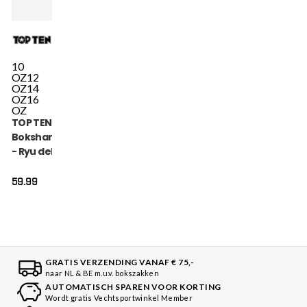
10
OZ
12
OZ
14
OZ
16
OZ
TOP TEN
Bokshandschoen
- Ryu del Mar -
Oranje
59.99
GRATIS VERZENDING VANAF € 75,-
naar NL & BE m.u.v. bokszakken
AUTOMATISCH SPAREN VOOR KORTING
Wordt gratis Vechtsportwinkel Member