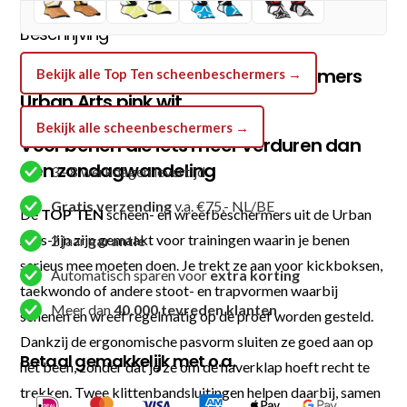
-
Beschrijving
Roze
/
TOP TEN scheen- en wreefbeschermers
Bekijk alle Top Ten scheenbeschermers →
Wit
Urban Arts pink wit
aantal
Bekijk alle scheenbeschermers →
Voor benen die iets meer verduren dan
een zondagwandeling
3 - 8 werkdagen levertijd
Gratis verzending
v.a. €75,- NL/BE
De
TOP TEN
scheen- en wreefbeschermers uit de Urban
Arts-lijn zijn gemaakt voor trainingen waarin je benen
2 jaar
garantie
serieus mee moeten doen. Je trekt ze aan voor kickboksen,
Automatisch sparen voor
extra korting
taekwondo of andere stoot- en trapvormen waarbij
Meer dan
40.000 tevreden klanten
schenen en wreef regelmatig op de proef worden gesteld.
Dankzij de ergonomische pasvorm sluiten ze goed aan op
Betaal gemakkelijk met o.a.
het been, zonder dat je ze om de haverklap hoeft recht te
trekken. Twee klittenbandsluitingen helpen daarbij, samen