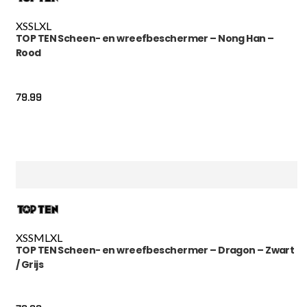
XS
S
L
XL
TOP TEN Scheen- en wreefbeschermer – Nong Han –
Rood
79.99
XS
S
M
L
XL
TOP TEN Scheen- en wreefbeschermer – Dragon – Zwart
/ Grijs