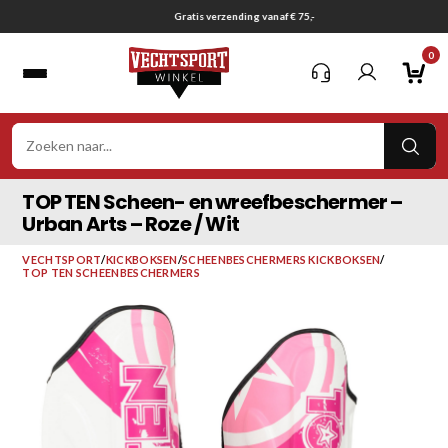
Ga
Gratis verzending vanaf € 75,-
naar
0
inhoud
VER
ZOE
TOP TEN Scheen- en wreefbeschermer –
Urban Arts – Roze / Wit
VECHTSPORT
/
KICKBOKSEN
/
SCHEENBESCHERMERS KICKBOKSEN
/
TOP TEN SCHEENBESCHERMERS