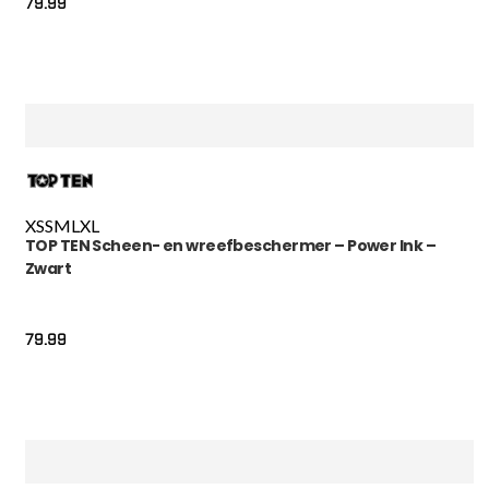
79.99
XS
S
M
L
XL
TOP TEN Scheen- en wreefbeschermer – Power Ink –
Zwart
79.99