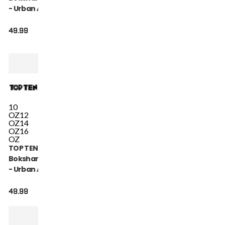
- Urban Arts -
Groen / Wit
49.99
10
OZ
12
OZ
14
OZ
16
OZ
TOP TEN
Bokshandschoen
- Urban Arts -
Blauw / Wit
49.99