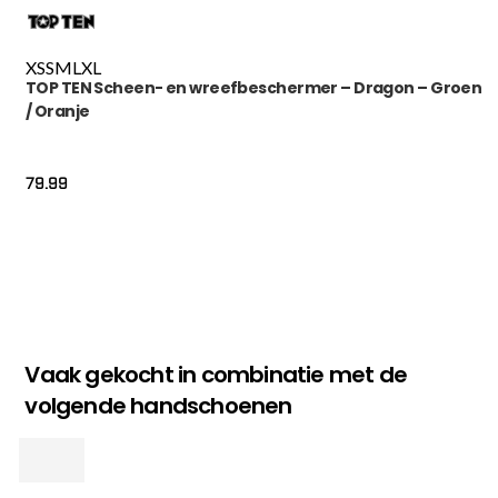
XS
S
M
L
XL
TOP TEN Scheen- en wreefbeschermer – Dragon – Groen
/ Oranje
79.99
Vaak gekocht in combinatie met de
volgende handschoenen