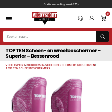
Ga
Gratis verzending vanaf € 75,-
naar
0
inhoud
VER
ZOE
TOP TEN Scheen- en wreefbeschermer –
Superior – Bessenrood
VECHTSPORT
/
KICKBOKSEN
/
SCHEENBESCHERMERS KICKBOKSEN
/
TOP TEN SCHEENBESCHERMERS