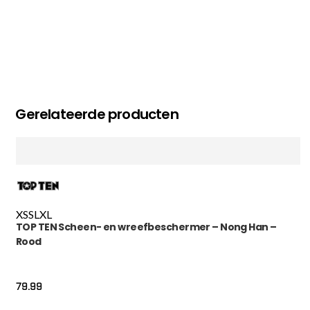
Gerelateerde producten
XS
S
L
XL
TOP TEN Scheen- en wreefbeschermer – Nong Han –
Rood
79.99