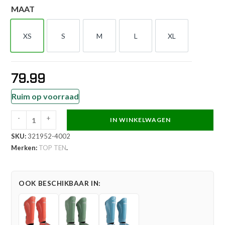
MAAT
XS
S
M
L
XL
XS
S
M
L
XL
79.99
Ruim op voorraad
-
+
IN WINKELWAGEN
TOP
SKU:
321952-4002
TEN
Merken:
TOP TEN
.
Scheen-
en
wreefbeschermer
OOK BESCHIKBAAR IN:
-
Superior
-