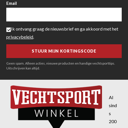
Email
Ik ontvang graag de nieuwsbrief en ga akkoord met het
privacybeleid
.
Geen spam. Alleen acties, nieuwe producten en handige vechtsporttips.
Uitschrijven kan altijd.
Al
sind
s
200