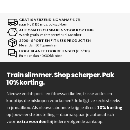
GRATIS VERZENDING VANAF € 75,-
naar NL & BE m.u.v. bokszakken
AUTOMATISCH SPAREN VOOR KORTING
Wordt gratis Vechtsportwinkel Member
2500+ SPORT EN FITNESS PRODUCTEN
Meer dan 30 Topmerken
HOGE KLANTBEOORDELINGEN (8.5/10)
En meer dan 40.000 klanten
Train slimmer. Shop scherper. Pak
10% korting.
Nieuwe vechtsport- en fitnessartikelen, frisse acties en
kooptips die miskopen voorkomen? Je krijgt ze rechtstreeks
in je mailbox. Als nieuwe abonnee krijg je direct
10% korting
op jouw eerste bestelling — daarna spaar je automatisch
voor
extra voordeel
bij iedere volgende aankoop.