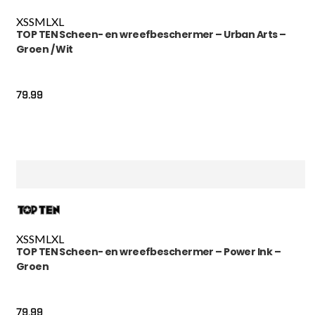
XS
S
M
L
XL
TOP TEN Scheen- en wreefbeschermer – Urban Arts –
Groen / Wit
79.99
XS
S
M
L
XL
TOP TEN Scheen- en wreefbeschermer – Power Ink –
Groen
79.99