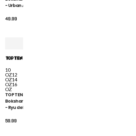
- Urban Arts -
Zwart / Rood
49.99
10
OZ
12
OZ
14
OZ
16
OZ
TOP TEN
Bokshandschoen
- Ryu del Mar -
Blauw
59.99