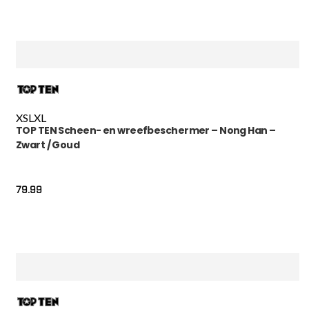
XS
L
XL
TOP TEN Scheen- en wreefbeschermer – Nong Han –
Zwart / Goud
79.99