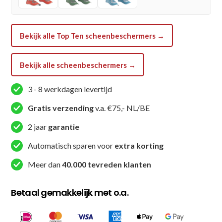
Bessenrood
aantal
Bekijk alle Top Ten scheenbeschermers →
Bekijk alle scheenbeschermers →
3 - 8 werkdagen levertijd
Gratis verzending
v.a. €75,- NL/BE
2 jaar
garantie
Automatisch sparen voor
extra korting
Meer dan
40.000 tevreden klanten
Betaal gemakkelijk met o.a.