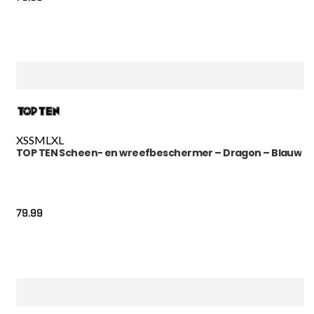
XS
S
M
L
XL
TOP TEN Scheen- en wreefbeschermer – Dragon – Blauw
79.99