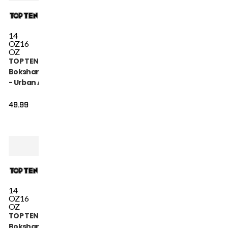
14
OZ
16
OZ
TOP TEN
Bokshandschoen
- Urban Arts -
Roze / Wit
49.99
14
OZ
16
OZ
TOP TEN
Bokshandschoen