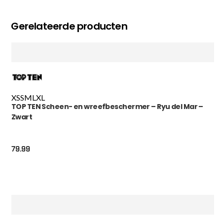
Gerelateerde producten
XS
S
M
L
XL
TOP TEN Scheen- en wreefbeschermer – Ryu del Mar –
Zwart
79.99