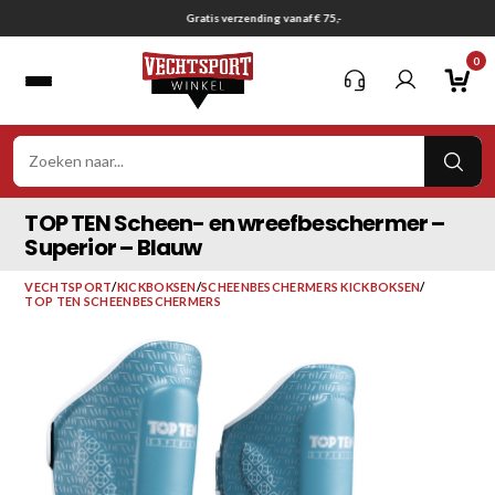
Ga
Gratis verzending vanaf € 75,-
naar
0
inhoud
VER
ZOE
TOP TEN Scheen- en wreefbeschermer –
Superior – Blauw
VECHTSPORT
/
KICKBOKSEN
/
SCHEENBESCHERMERS KICKBOKSEN
/
TOP TEN SCHEENBESCHERMERS