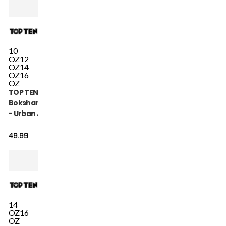
10
OZ
12
OZ
14
OZ
16
OZ
TOP TEN
Bokshandschoen
- Urban Arts -
Blauw / Wit
49.99
14
OZ
16
OZ