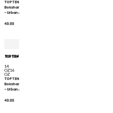
TOP TEN
Bokshandschoen
- Urban Arts -
Roze / Wit
49.99
14
OZ
16
OZ
TOP TEN
Bokshandschoen
- Urban Arts -
Zwart / Rood
49.99