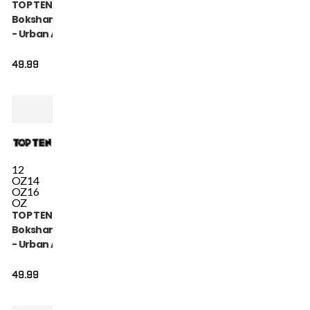
TOP TEN
Bokshandschoen
- Urban Arts -
Goud / Wit
49.99
12
OZ
14
OZ
16
OZ
TOP TEN
Bokshandschoen
- Urban Arts -
Groen / Wit
49.99