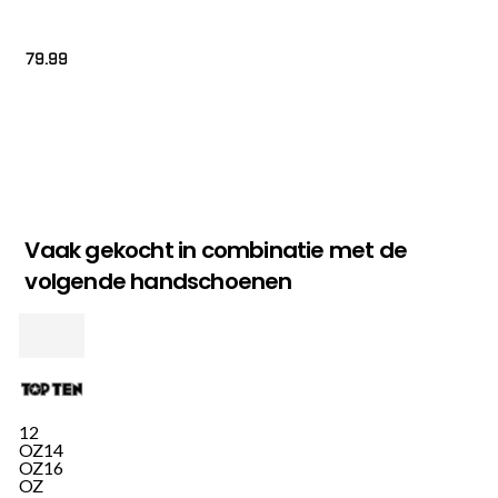
79.99
Vaak gekocht in combinatie met de
volgende handschoenen
12
OZ
14
OZ
16
OZ