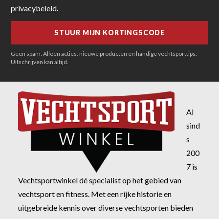
privacybeleid
.
Geen spam. Alleen acties, nieuwe producten en handige vechtsporttips.
Uitschrijven kan altijd.
Al
sind
s
200
7 is
Vechtsportwinkel dé specialist op het gebied van
vechtsport en fitness. Met een rijke historie en
uitgebreide kennis over diverse vechtsporten bieden