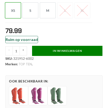
XS
S
M
L
XL
XS
S
M
L
XL
79.99
Ruim op voorraad
-
+
IN WINKELWAGEN
TOP
SKU:
321952-6002
TEN
Merken:
TOP TEN
.
Scheen-
en
wreefbeschermer
OOK BESCHIKBAAR IN:
-
Superior
-
Blauw
aantal