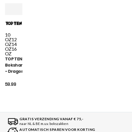
10
OZ
12
OZ
14
OZ
16
OZ
TOP TEN
Bokshandschoen
- Dragon - Blauw
59.99
GRATIS VERZENDING VANAF € 75,-
naar NL & BE m.u.v. bokszakken
AUTOMATISCH SPAREN VOOR KORTING