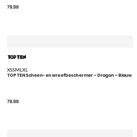
79.99
XS
S
M
L
XL
TOP TEN Scheen- en wreefbeschermer – Dragon – Blauw
79.99