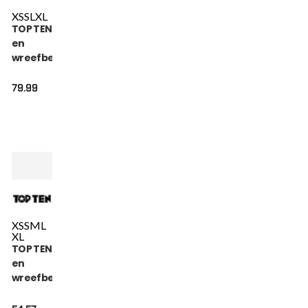
XS
S
L
XL
TOP TEN Scheen-
en
wreefbeschermer
- Nong Han - Rood
79.99
XS
S
M
L
XL
TOP TEN Scheen-
en
wreefbeschermer
- Star Light - Zwart