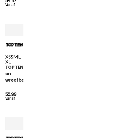
54.57
Vanaf
XS
S
M
L
XL
TOP TEN Scheen-
en
wreefbeschermer
- Power Ink - Roze
55.99
Vanaf