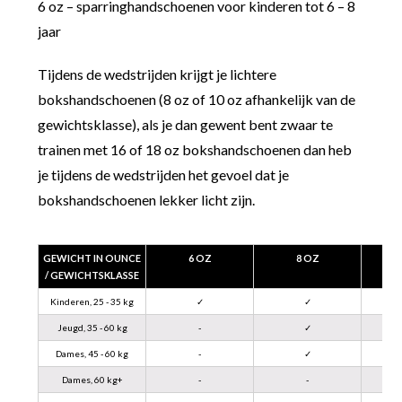
6 oz – sparringhandschoenen voor kinderen tot 6 – 8
jaar
Tijdens de wedstrijden krijgt je lichtere
bokshandschoenen (8 oz of 10 oz afhankelijk van de
gewichtsklasse), als je dan gewent bent zwaar te
trainen met 16 of 18 oz bokshandschoenen dan heb
je tijdens de wedstrijden het gevoel dat je
bokshandschoenen lekker licht zijn.
GEWICHT IN OUNCE
6 OZ
8 OZ
/ GEWICHTSKLASSE
Kinderen, 25 - 35 kg
✓
✓
Jeugd, 35 - 60 kg
-
✓
Dames, 45 - 60 kg
-
✓
Dames, 60 kg+
-
-