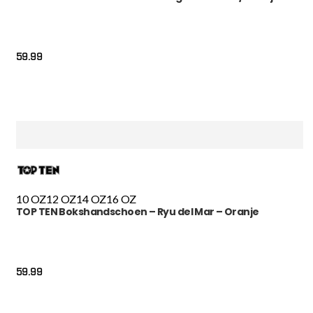
59.99
10 OZ
12 OZ
14 OZ
16 OZ
TOP TEN Bokshandschoen – Ryu del Mar – Oranje
59.99