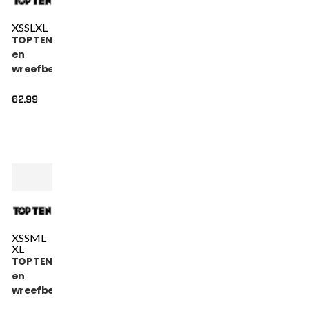
XS
S
L
XL
TOP TEN Scheen-
en
wreefbeschermer
- Theep - Zwart
62.99
XS
S
M
L
XL
TOP TEN Scheen-
en
wreefbeschermer
- Theep - Groen