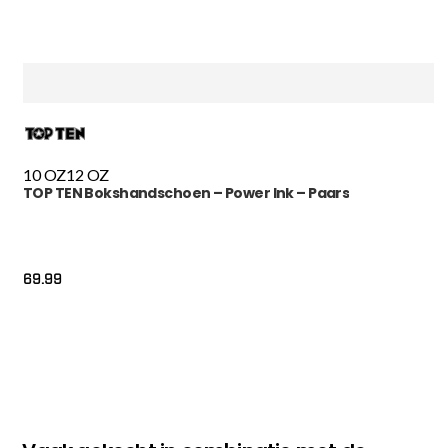
10 OZ
12 OZ
TOP TEN Bokshandschoen – Power Ink – Paars
69.99