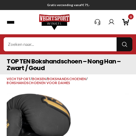
Ga
Gratis verzending vanaf € 75,-
naar
0
inhoud
VER
ZOE
TOP TEN Bokshandschoen – Nong Han –
Zwart / Goud
VECHTSPORT
/
BOKSEN
/
BOKSHANDSCHOENEN
/
BOKSHANDSCHOENEN VOOR DAMES