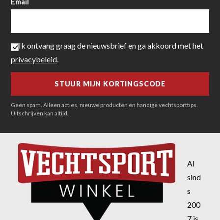
Email
Ik ontvang graag de nieuwsbrief en ga akkoord met het
privacybeleid
.
Geen spam. Alleen acties, nieuwe producten en handige vechtsporttips.
Uitschrijven kan altijd.
Al
sind
s
200
7 is