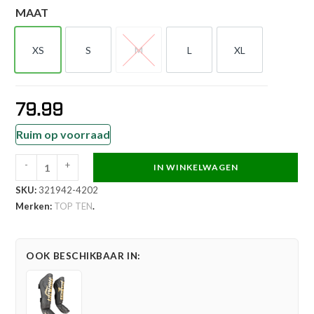
MAAT
XS
S
M
L
XL
XS
S
M
L
XL
79.99
Ruim op voorraad
-
+
IN WINKELWAGEN
TOP
SKU:
321942-4202
TEN
Merken:
TOP TEN
.
Scheen-
en
wreefbeschermer
OOK BESCHIKBAAR IN:
-
Nong
Han