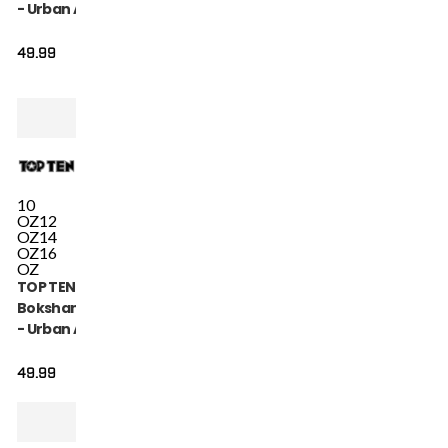
- Urban Arts -
Groen / Wit
49.99
10
OZ
12
OZ
14
OZ
16
OZ
TOP TEN
Bokshandschoen
- Urban Arts -
Blauw / Wit
49.99