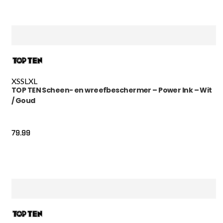
XS
S
L
XL
TOP TEN Scheen- en wreefbeschermer – Power Ink – Wit
/ Goud
79.99