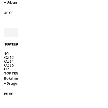
- Urban Arts -
Zwart / Rood
49.99
10
OZ
12
OZ
14
OZ
16
OZ
TOP TEN
Bokshandschoen
- Dragon - Rood /
Zwart
59.99