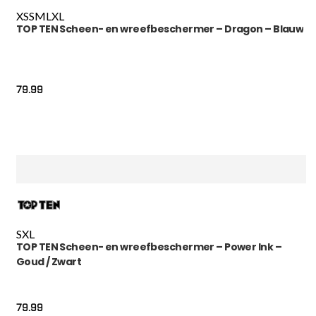
XS
S
M
L
XL
TOP TEN Scheen- en wreefbeschermer – Dragon – Blauw
79.99
S
XL
TOP TEN Scheen- en wreefbeschermer – Power Ink –
Goud / Zwart
79.99