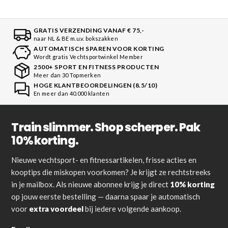
GRATIS VERZENDING VANAF € 75,-
naar NL & BE m.u.v. bokszakken
AUTOMATISCH SPAREN VOOR KORTING
Wordt gratis Vechtsportwinkel Member
2500+ SPORT EN FITNESS PRODUCTEN
Meer dan 30 Topmerken
HOGE KLANTBEOORDELINGEN (8.5/10)
En meer dan 40.000 klanten
Train slimmer. Shop scherper. Pak
10% korting.
Nieuwe vechtsport- en fitnessartikelen, frisse acties en
kooptips die miskopen voorkomen? Je krijgt ze rechtstreeks
in je mailbox. Als nieuwe abonnee krijg je direct
10% korting
op jouw eerste bestelling — daarna spaar je automatisch
voor
extra voordeel
bij iedere volgende aankoop.