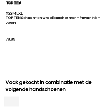
XS
S
M
L
XL
TOP TEN Scheen- en wreefbeschermer – Power Ink –
Zwart
79.99
Vaak gekocht in combinatie met de
volgende handschoenen