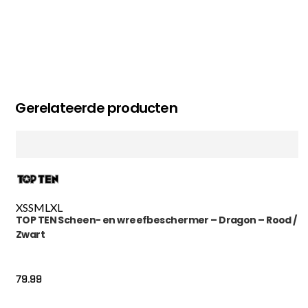
Gerelateerde producten
XS
S
M
L
XL
TOP TEN Scheen- en wreefbeschermer – Dragon – Rood /
Zwart
79.99