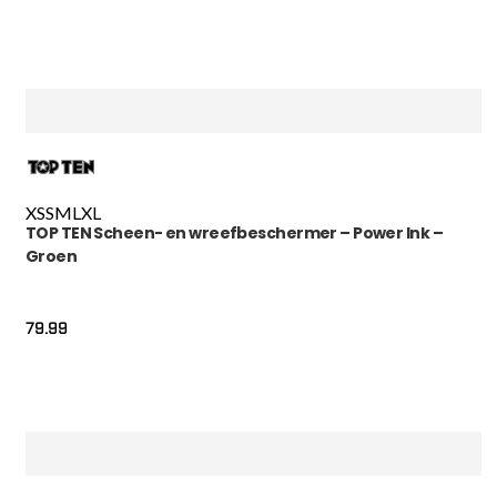
XS
S
M
L
XL
TOP TEN Scheen- en wreefbeschermer – Power Ink –
Groen
79.99