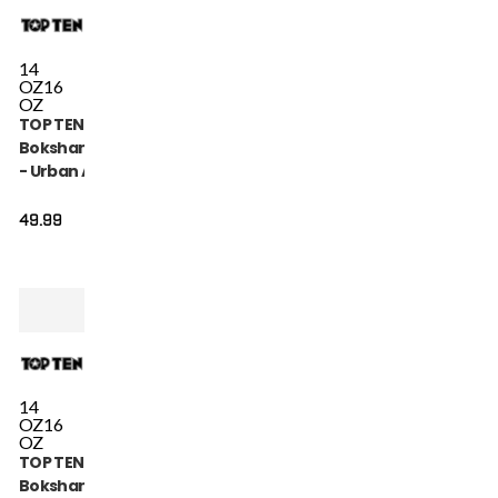
14
OZ
16
OZ
TOP TEN
Bokshandschoen
- Urban Arts -
Roze / Wit
49.99
14
OZ
16
OZ
TOP TEN
Bokshandschoen