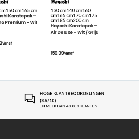
 cm
150 cm
165 cm
130 cm
140 cm
160
cm
165 cm
170 cm
175
shi Karatepak –
cm
185 cm
200 cm
o Premium – Wit
Hayashi Karatepak –
Air Deluxe – Wit / Grijs
9
Vanaf
159.99
Vanaf
HOGE KLANTBEOORDELINGEN
(8.5/10)
EN MEER DAN 40.000 KLANTEN