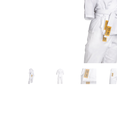
Karate
Voor dam
Zakhand
Taekwondo
Trainin
Brazilian Jiu jitsu
Bokszak
Bevestig
Krav Maga
bokszak
Bokspop
Stoot- e
Stootkus