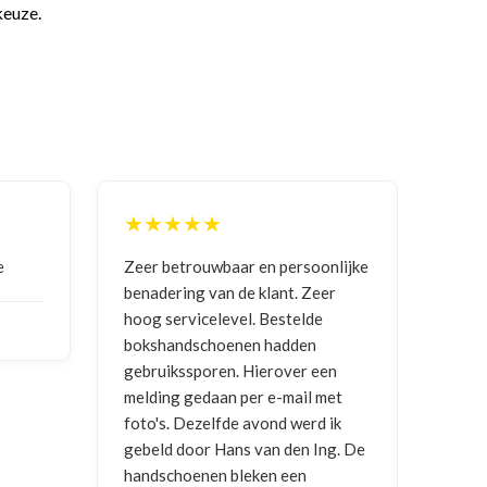
keuze.
★★★★★
★
e
Zeer betrouwbaar en persoonlijke
Goed
benadering van de klant. Zeer
ontv
hoog servicelevel. Bestelde
bokshandschoenen hadden
NIC
gebruikssporen. Hierover een
2026
melding gedaan per e-mail met
foto's. Dezelfde avond werd ik
gebeld door Hans van den Ing. De
handschoenen bleken een