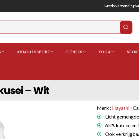
Gratis verzending va
Verz
zoek
G
KRACHTSSPORT
FITNESS
YOGA
SPOR
ndschoenen
Boksbeschermers
Boksbroe
Bandages
usei – Wit
Gebitsbescherming
dschoenen
Merk :
Hayashi
| Ca
o
Licht gemengde 
65% katoen en 
deren
Ook verkrijgbaar