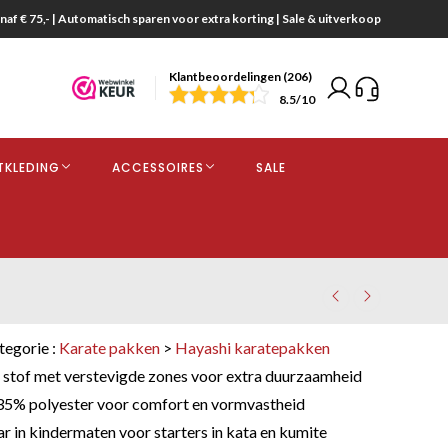
naf € 75,- | Automatisch sparen voor extra korting | Sale & uitverkoop
Klantbeoordelingen (206)
end
8.5
/10
opdracht
TKLEDING
ACCESSOIRES
SALE
kjes
tegorie :
Karate pakken
>
Hayashi karatepakken
stof met verstevigde zones voor extra duurzaamheid
35% polyester voor comfort en vormvastheid
 in kindermaten voor starters in kata en kumite