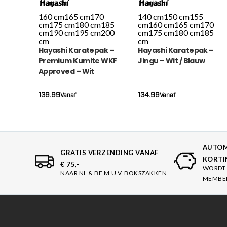
160 cm
165 cm
170
140 cm
150 cm
155
cm
175 cm
180 cm
185
cm
160 cm
165 cm
170
cm
190 cm
195 cm
200
cm
175 cm
180 cm
185
cm
cm
Hayashi Karatepak –
Hayashi Karatepak –
Premium Kumite WKF
Jingu – Wit / Blauw
Approved – Wit
139.99
134.99
Vanaf
Vanaf
AUTOM
GRATIS VERZENDING VANAF
KORTI
€ 75,-
WORDT 
NAAR NL & BE M.U.V. BOKSZAKKEN
MEMBE