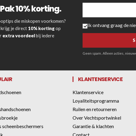
Pak 10% korting.
 kooptips die miskopen voorkomen?
Ik ontvang graag de ni
krijg je direct
10% korting
op
or
extra voordeel
bij iedere
Geen spam. Alleen acties, nieuwe 
LAIR
KLANTENSERVICE
dschoenen
Klantenservice
Loyaliteitsprogramma
shandschoenen
Ruilen en retourneren
sbroekje
Over Vechtsportwinkel
 scheenbeschermers
Garantie & klachten
ak
Contact