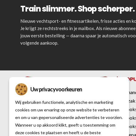
Train slimmer. Shop scherper. 
Nieuwe vechtsport- en fitnessartikelen, frisse acties en
Je krijgt ze rechtstreeks in je mailbox. Als nieuwe abonnee 
jouw eerste bestelling — daarna spaar je automatisch vo
volgende aankoop.
POPU
Uw privacyvoorkeuren
Bokshan
Bokszak
Wij gebruiken functionele, analytische en marketing
Kickbok
cookies om uw ervaring op onze website te verbeteren
Kickbok
en om u van gepersonaliseerde advertenties te voorzien.
Al sinds 2007 is Vechtsportwinkel dé
Wanneer u op akkoord klikt, geeft u toestemming om
Kickboks
specialist op het gebied van vechtsport
deze cookies te plaatsen en heeft u de beste
Karatep