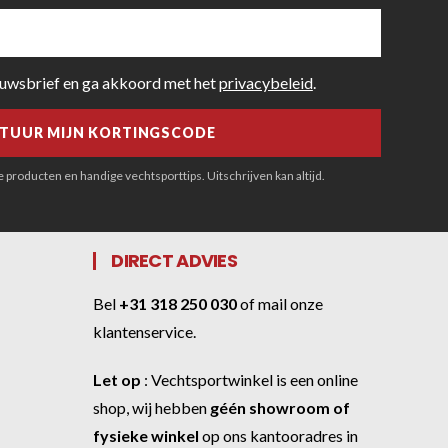
euwsbrief en ga akkoord met het
privacybeleid
.
producten en handige vechtsporttips. Uitschrijven kan altijd.
DIRECT ADVIES
Bel
+31 318 250 030
of
mail onze
klantenservice
.
Let op
:
Vechtsportwinkel
is een online
shop, wij hebben
géén showroom of
fysieke winkel
op ons kantooradres in