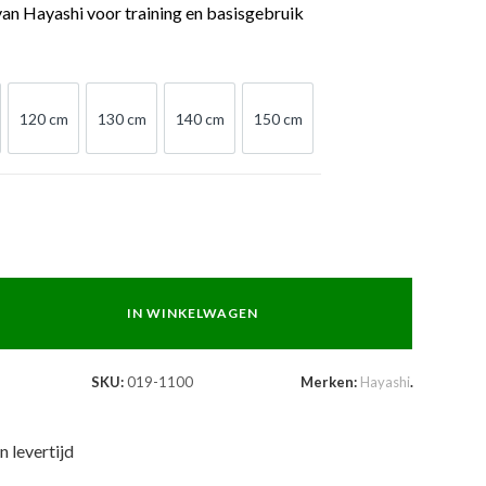
an Hayashi voor training en basisgebruik
120 cm
130 cm
140 cm
150 cm
 cm
120 cm
130 cm
140 cm
150 cm
IN WINKELWAGEN
SKU:
019-1100
Merken:
Hayashi
.
n levertijd