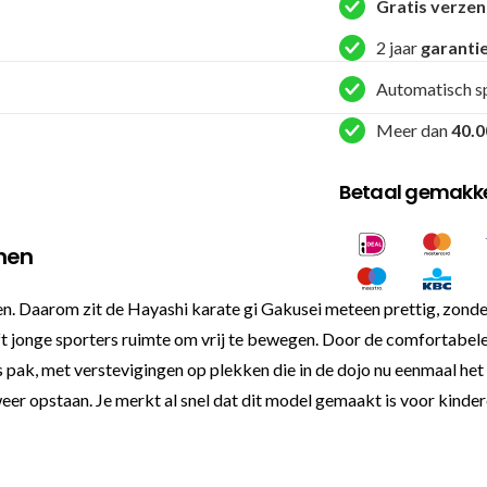
aantal
Gratis verze
2 jaar
garanti
Automatisch s
Meer dan
40.0
Betaal gemakkel
nnen
nen. Daarom zit de Hayashi karate gi Gakusei meteen prettig, zond
t jonge sporters ruimte om vrij te bewegen. Door de comfortabele s
us pak, met verstevigingen op plekken die in de dojo nu eenmaal he
eer opstaan. Je merkt al snel dat dit model gemaakt is voor kindere