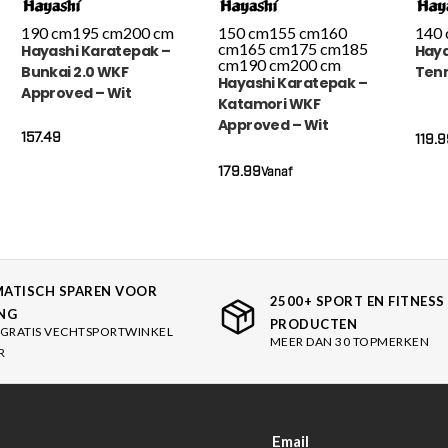
190 cm
195 cm
200 cm
150 cm
155 cm
160
140
cm
165 cm
175 cm
185
Hayashi Karatepak –
Haya
cm
190 cm
200 cm
Bunkai 2.0 WKF
Tenn
Hayashi Karatepak –
Approved – Wit
Katamori WKF
Approved – Wit
157.49
119.9
179.99
Vanaf
ATISCH SPAREN VOOR
2500+ SPORT EN FITNESS
NG
PRODUCTEN
GRATIS VECHTSPORTWINKEL
MEER DAN 30 TOPMERKEN
R
Email