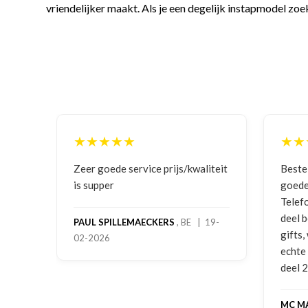
vriendelijker maakt. Als je een degelijk instapmodel zoek
★★★★★
★★
ging
Zeer goede service prijs/kwaliteit
Beste
is supper
goede
Telef
deel 
PAUL SPILLEMAECKERS
, BE | 19-
gifts
02-2026
-
echte
deel 
MC M