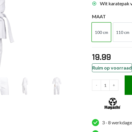
Wit karatepak v
es
schoenen
MAAT
gsartikelen
100 cm
110 cm
100 cm
110
ingsmateriaal
19.99
pen
n trapkussens
Ruim op voorraad
sens en pads
-
+
Hayashi
Karatepak
-
Gakusei
-
3 - 8 werkdage
Wit