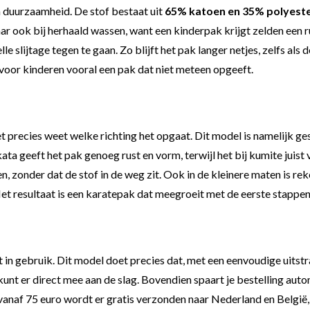
m duurzaamheid. De stof bestaat uit
65% katoen en 35% polyest
ar ook bij herhaald wassen, want een kinderpak krijgt zelden een r
le slijtage tegen te gaan. Zo blijft het pak langer netjes, zelfs al
 voor kinderen vooral een pak dat niet meteen opgeeft.
t precies weet welke richting het opgaat. Dit model is namelijk ges
kata geeft het pak genoeg rust en vorm, terwijl het bij kumite ju
, zonder dat de stof in de weg zit. Ook in de kleinere maten is re
Het resultaat is een karatepak dat meegroeit met de eerste stappen
t in gebruik. Dit model doet precies dat, met een eenvoudige uitstr
 kunt er direct mee aan de slag. Bovendien spaart je bestelling aut
 vanaf 75 euro wordt er gratis verzonden naar Nederland en België,