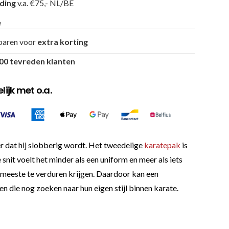
nding
v.a. €75,- NL/BE
e
paren voor
extra korting
00 tevreden klanten
ijk met o.a.
er dat hij slobberig wordt. Het tweedelige
karatepak
is
nit voelt het minder als een uniform en meer als iets
t meeste te verduren krijgen. Daardoor kan een
n die nog zoeken naar hun eigen stijl binnen karate.