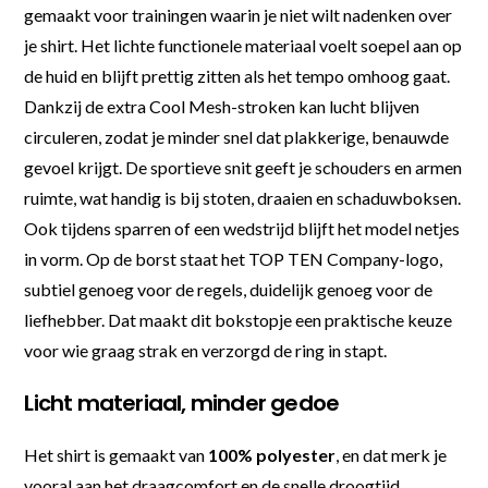
gemaakt voor trainingen waarin je niet wilt nadenken over
je shirt. Het lichte functionele materiaal voelt soepel aan op
de huid en blijft prettig zitten als het tempo omhoog gaat.
Dankzij de extra Cool Mesh-stroken kan lucht blijven
circuleren, zodat je minder snel dat plakkerige, benauwde
gevoel krijgt. De sportieve snit geeft je schouders en armen
ruimte, wat handig is bij stoten, draaien en schaduwboksen.
Ook tijdens sparren of een wedstrijd blijft het model netjes
in vorm. Op de borst staat het TOP TEN Company-logo,
subtiel genoeg voor de regels, duidelijk genoeg voor de
liefhebber. Dat maakt dit bokstopje een praktische keuze
voor wie graag strak en verzorgd de ring in stapt.
Licht materiaal, minder gedoe
Het shirt is gemaakt van
100% polyester
, en dat merk je
vooral aan het draagcomfort en de snelle droogtijd.