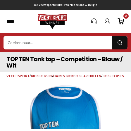
Ga
Dé Vechtsportwinkel van Nederland & België
naar
0
inhoud
VER
ZOE
TOP TEN Tank top – Competition – Blauw /
Wit
VECHTSPORT
/
KICKBOKSEN
/
DAMES KICKBOKS ARTIKELEN
/
BOKSTOPJES