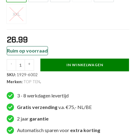
XXL
XXL
26.99
Ruim op voorraad
-
+
IN WINKELWAGEN
TOP
SKU:
1929-6002
TEN
Merken:
TOP TEN
.
Tank
top
3 - 8 werkdagen levertijd
-
Competition
Gratis verzending
v.a. €75,- NL/BE
-
2 jaar
garantie
Blauw
/
Automatisch sparen voor
extra korting