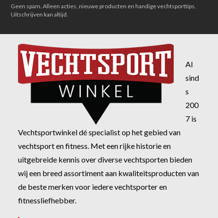
Geen spam. Alleen acties, nieuwe producten en handige vechtsporttips.
Uitschrijven kan altijd.
Al
sind
s
200
7 is
Vechtsportwinkel dé specialist op het gebied van
vechtsport en fitness. Met een rijke historie en
uitgebreide kennis over diverse vechtsporten bieden
wij een breed assortiment aan kwaliteitsproducten van
de beste merken voor iedere vechtsporter en
fitnessliefhebber.