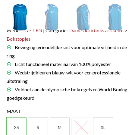
Merk :
TOP TEN
| Categorie :
Dames kickboks artikelen
>
Bokstopjes
Bewegingsvriendelijke snit voor optimale vrijheid in de
ring
Licht functioneel materiaal van 100% polyester
Wedstrijdkleuren blauw-wit voor een professionele
uitstraling
Voldoet aan de olympische bokregels en World Boxing
goedgekeurd
MAAT
XS
S
M
L
XL
XS
S
M
L
XL