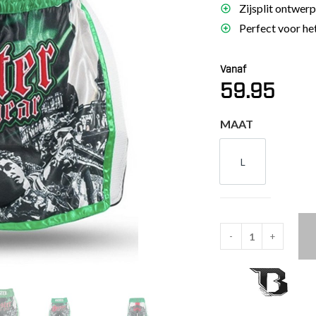
Zijsplit ontwer
es
Perfect voor het
schoenen
gsartikelen
Vanaf
59.95
ingsmateriaal
MAAT
pen
n trapkussens
L
L
sens en pads
-
+
Booster
Fight
Gear
Muaythai
Trunks