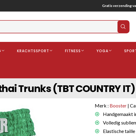
Gratis verzending va
Verz
zoek
G
KRACHTSSPORT
FITNESS
YOGA
SPOR
ndschoenen
Boksbeschermers
Boksbroe
Bandages
thai Trunks (TBT COUNTRY IT)
Gebitsbescherming
dschoenen
Merk :
Booster
| Ca
o
Handgemaakt in
Volledig sublie
deren
Elastische taill