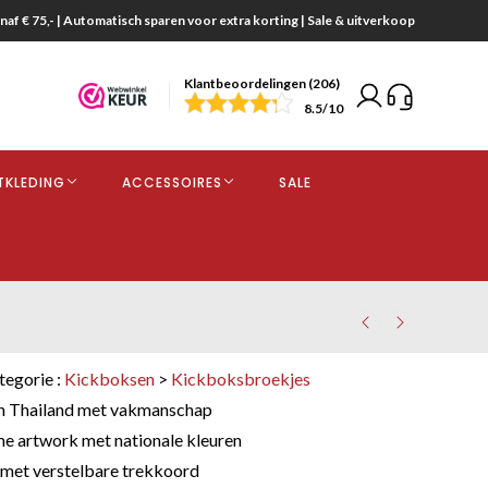
naf € 75,- | Automatisch sparen voor extra korting | Sale & uitverkoop
Klantbeoordelingen (206)
end
8.5
/10
opdracht
TKLEDING
ACCESSOIRES
SALE
kjes
tegorie :
Kickboksen
>
Kickboksbroekjes
 Thailand met vakmanschap
me artwork met nationale kleuren
e met verstelbare trekkoord