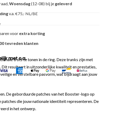
raad,
Woensdag
(12-08) bij je
geleverd
nding
v.a. €75,- NL/BE
e
paren voor
extra korting
00 tevreden klanten
ijk met o.a.
nale trots te tonen in de ring. Deze trunks zijn met
resulteert in uitzonderlijke kwaliteit en prestaties,
n veilige en verstelbare pasvorm, wat bijdraagt aan jouw
egen. De geborduurde patches van het Booster-logo op
e patches die jouw nationale identiteit representeren. De
reerd in het ontwerp.