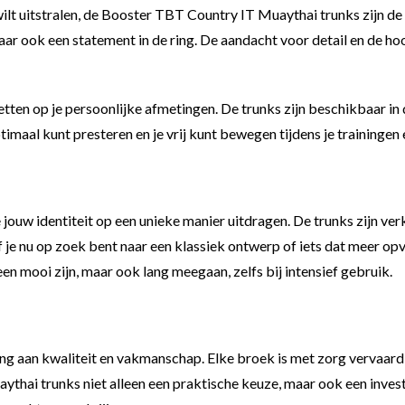
s wilt uitstralen, de Booster TBT Country IT Muaythai trunks zijn 
 maar ook een statement in de ring. De aandacht voor detail en de
 letten op je persoonlijke afmetingen. De trunks zijn beschikbaar in
ptimaal kunt presteren en je vrij kunt bewegen tijdens je trainingen
uw identiteit op een unieke manier uitdragen. De trunks zijn verkr
. Of je nu op zoek bent naar een klassiek ontwerp of iets dat meer o
n mooi zijn, maar ook lang meegaan, zelfs bij intensief gebruik.
g aan kwaliteit en vakmanschap. Elke broek is met zorg vervaardig
ai trunks niet alleen een praktische keuze, maar ook een invester