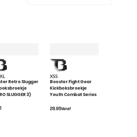
XL
XS
S
ter Retro Slugger
Booster Fight Gear
boksbroekje
Kickboksbroekje
RO SLUGGER 3)
Youth Combat Series
(COMBAT SERIES 4
TBT)
5
29.95
Vanaf