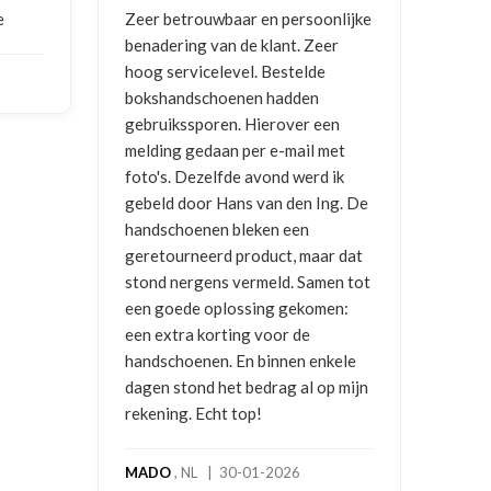
e
Zeer betrouwbaar en persoonlijke
Goed
benadering van de klant. Zeer
ontv
hoog servicelevel. Bestelde
bokshandschoenen hadden
NIC
gebruikssporen. Hierover een
2026
melding gedaan per e-mail met
foto's. Dezelfde avond werd ik
gebeld door Hans van den Ing. De
handschoenen bleken een
geretourneerd product, maar dat
stond nergens vermeld. Samen tot
een goede oplossing gekomen:
een extra korting voor de
handschoenen. En binnen enkele
dagen stond het bedrag al op mijn
rekening. Echt top!
MADO
, NL | 30-01-2026