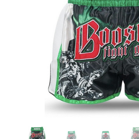
Karate
Voor dam
Zakhand
Taekwondo
Trainin
Brazilian Jiu jitsu
Bokszak
Bevestig
Krav Maga
bokszak
Bokspop
Stoot- e
Stootkus