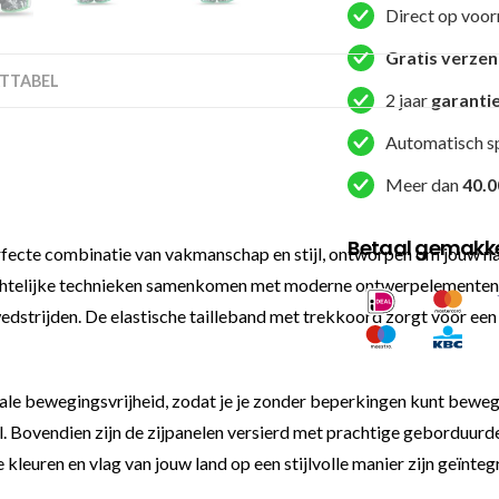
Direct op voor
(TBT
COUNTRY
Gratis verze
TTABEL
IT)
2 jaar
garanti
aantal
Automatisch s
Meer dan
40.0
Betaal gemakkel
ecte combinatie van vakmanschap en stijl, ontworpen om jouw natio
telijke technieken samenkomen met moderne ontwerpelementen. Dit 
n wedstrijden. De elastische tailleband met trekkoord zorgt voor ee
male bewegingsvrijheid, zodat je je zonder beperkingen kunt bew
eel. Bovendien zijn de zijpanelen versierd met prachtige geborduurd
kleuren en vlag van jouw land op een stijlvolle manier zijn geïnteg