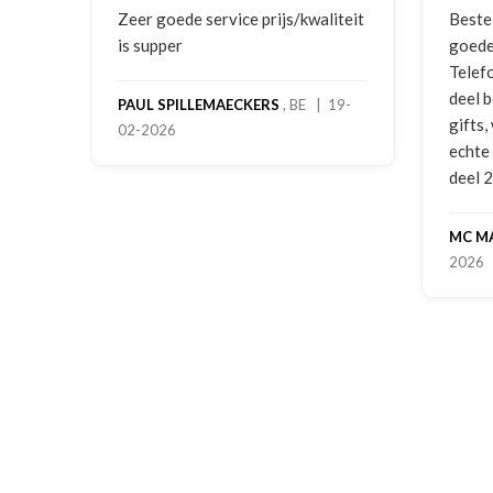
ging
Zeer goede service prijs/kwaliteit
Beste
is supper
goede
Telef
deel 
PAUL SPILLEMAECKERS
, BE | 19-
gifts
02-2026
-
echte
deel 
MC M
2026