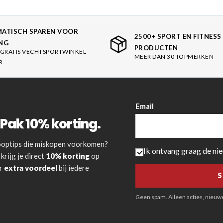
ATISCH SPAREN VOOR
2500+ SPORT EN FITNESS
NG
PRODUCTEN
GRATIS VECHTSPORTWINKEL
MEER DAN 30 TOPMERKEN
R
Email
Pak 10% korting.
 kooptips die miskopen voorkomen?
Ik ontvang graag de ni
krijg je direct
10% korting
op
or
extra voordeel
bij iedere
Geen spam. Alleen acties, nieuwe 