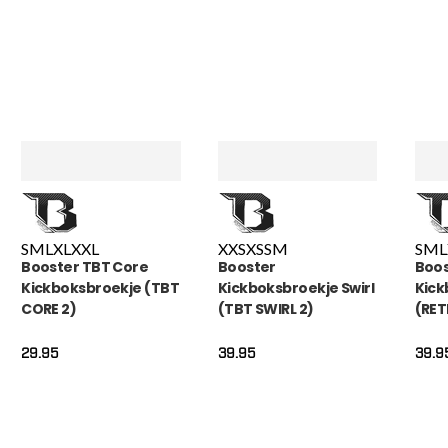
S
M
L
XL
XXL
XXS
XS
S
M
S
M
L
Booster TBT Core
Booster
Boos
Kickboksbroekje (TBT
Kickboksbroekje Swirl
Kick
CORE 2)
(TBT SWIRL 2)
(RET
29.95
39.95
39.9