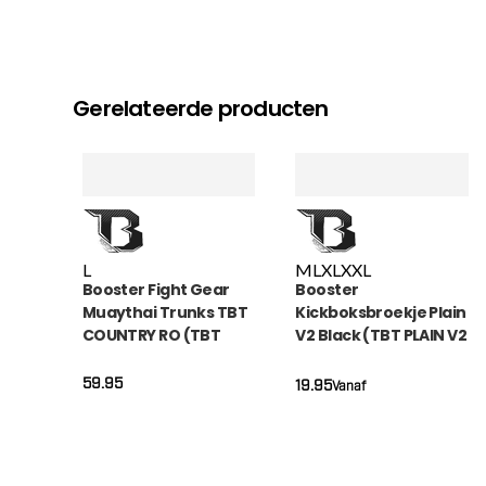
Gerelateerde producten
L
M
L
XL
XXL
Booster Fight Gear
Booster
Muaythai Trunks TBT
Kickboksbroekje Plain
COUNTRY RO (TBT
V2 Black (TBT PLAIN V2
COUNTRY RO)
BLACK)
59.95
19.95
Vanaf