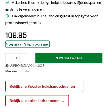
Attached thumb design helpt blessures tijdens sparren
en drills te verminderen
Handgemaakt in Thailand en getest in topgyms voor
professioneel gebruik
109.95
Nog maar 3 op voorraad
Booster
-
+
IN WINKELWAGEN
Vegan
SKU:
PRO-BGL-VX-1-10OZ
Bokshandschoenen
Merken:
Booster
.
PRO
BGL
VX
Bekijk alle Booster bokshandschoenen →
(PRO
BGL
Bekijk alle bokshandschoenen →
VX