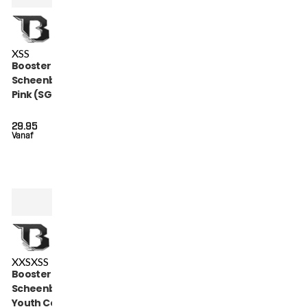
XS
S
Booster Kids
Scheenbeschermers
Pink (SG CHAMPION
PINK)
29.95
Vanaf
XXS
XS
S
Booster Kickboks
Scheenbeschermers
Youth Combat Series