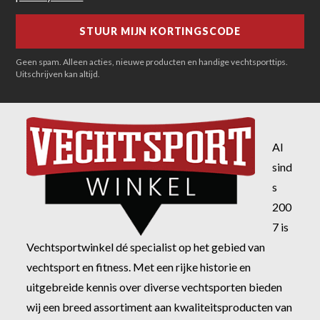
Geen spam. Alleen acties, nieuwe producten en handige vechtsporttips.
Uitschrijven kan altijd.
Al
sind
s
200
7 is
Vechtsportwinkel dé specialist op het gebied van
vechtsport en fitness. Met een rijke historie en
uitgebreide kennis over diverse vechtsporten bieden
wij een breed assortiment aan kwaliteitsproducten van