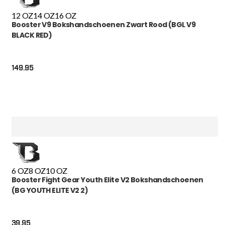
12 OZ
14 OZ
16 OZ
Booster V9 Bokshandschoenen Zwart Rood (BGL V9
BLACK RED)
149.95
6 OZ
8 OZ
10 OZ
Booster Fight Gear Youth Elite V2 Bokshandschoenen
(BG YOUTH ELITE V2 2)
39.95