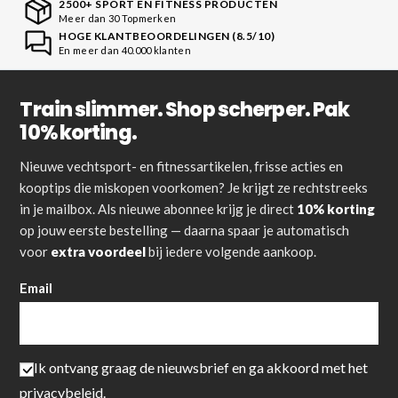
2500+ SPORT EN FITNESS PRODUCTEN
Meer dan 30 Topmerken
HOGE KLANTBEOORDELINGEN (8.5/10)
En meer dan 40.000 klanten
Train slimmer. Shop scherper. Pak
10% korting.
Nieuwe vechtsport- en fitnessartikelen, frisse acties en
kooptips die miskopen voorkomen? Je krijgt ze rechtstreeks
in je mailbox. Als nieuwe abonnee krijg je direct
10% korting
op jouw eerste bestelling — daarna spaar je automatisch
voor
extra voordeel
bij iedere volgende aankoop.
Email
Ik ontvang graag de nieuwsbrief en ga akkoord met het
privacybeleid
.