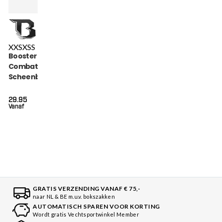
XXS
XS
S
Booster Youth
Combat Series
Scheenbeschermers
(COMBAT SERIES 5
SG)
29.95
Vanaf
GRATIS VERZENDING VANAF € 75,-
naar NL & BE m.u.v. bokszakken
AUTOMATISCH SPAREN VOOR KORTING
Wordt gratis Vechtsportwinkel Member