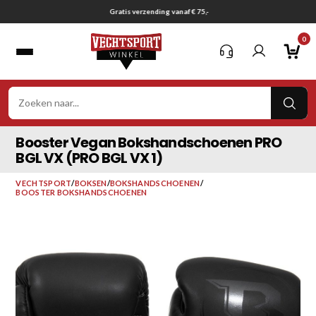
Ga
Gratis verzending vanaf € 75,-
naar
0
inhoud
VER
ZOE
Booster Vegan Bokshandschoenen PRO
BGL VX (PRO BGL VX 1)
VECHTSPORT
/
BOKSEN
/
BOKSHANDSCHOENEN
/
BOOSTER BOKSHANDSCHOENEN