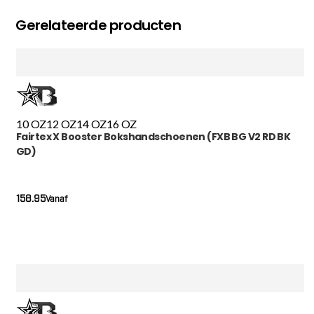
Gerelateerde producten
10 OZ
12 OZ
14 OZ
16 OZ
Fairtex X Booster Bokshandschoenen (FXB BG V2 RD BK
GD)
158.95
Vanaf