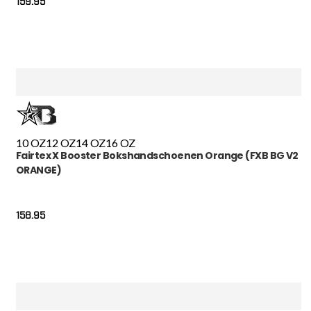
159.95
10 OZ
12 OZ
14 OZ
16 OZ
Fairtex X Booster Bokshandschoenen Orange (FXB BG V2
ORANGE)
158.95