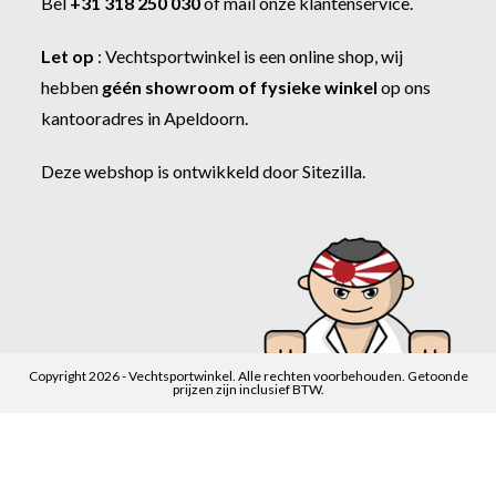
Bel
+31 318 250 030
of
mail onze klantenservice
.
Let op
:
Vechtsportwinkel
is een online shop, wij
hebben
géén showroom of fysieke winkel
op ons
kantooradres in Apeldoorn.
Deze webshop is ontwikkeld door
Sitezilla
.
Copyright 2026 - Vechtsportwinkel. Alle rechten voorbehouden. Getoonde
prijzen zijn inclusief BTW.