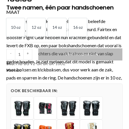
Twee namen, één paar handschoenen
MAAT
Sommige samenwerkingen voelen als een beleefde
10 oz
12 oz
14 oz
16 oz
handdruk, maar hier is duidelijk meer gebeurd. Fairtex en
10 OZ
12 OZ
14 OZ
16 OZ
Booster Fight Gear hebben hun krachten gebundeld en dat
levert de FXB op, een paar bokshandschoenen dat vooral is
bedoeld voor vechters die vaak trainen en niet van slap
-
+
IN WINKELWAGEN
Fairtex
gedoe houden. Je ziet meteen dat dit model is gemaakt
SKU:
FXB-BG-V2-GR-BK-BK-10OZ
X
voor boksen en kickboksen, dus voor werk aan de zak,
Merken:
Fairtex X Booster
.
Booster
pads en sparren in de ring. De handschoenen zijn er in 10 oz,
Bokshandschoenen
12 oz, 14 oz en 16 oz, zodat je kunt kiezen wat past bij
(FXB
OOK BESCHIKBAAR IN:
BG
jouw trainingsdoel en lichaamsgewicht. Wie vooral
V2
technisch traint, grijpt vaak naar een lichter paar, terwijl
GR
zwaardere handschoenen meer comfort geven bij sparren
BK
en langere sessies. De kleur groen geeft het geheel een
BK)
rustige, stevige uitstraling, alsof iemand heeft besloten dat