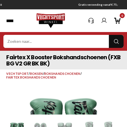
Ga
Gratis verzending vanaf € 75,-
naar
0
inhoud
VER
ZOE
Fairtex X Booster Bokshandschoenen (FXB
BG V2 GR BK BK)
VECHTSPORT
/
BOKSEN
/
BOKSHANDSCHOENEN
/
FAIRTEX BOKSHANDSCHOENEN