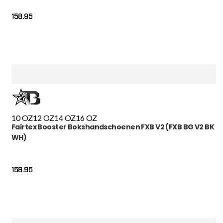
158.95
10 OZ
12 OZ
14 OZ
16 OZ
Fairtex Booster Bokshandschoenen FXB V2 (FXB BG V2 BK
WH)
158.95