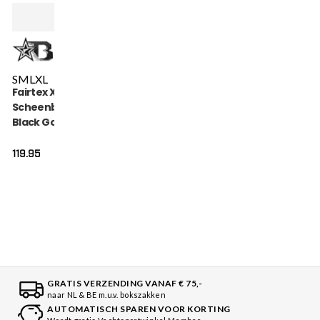
S
M
L
XL
Fairtex X Booster
Scheenbeschermers
Black Gold (FXB SG
BLACK GOLD)
119.95
GRATIS VERZENDING VANAF € 75,-
naar NL & BE m.u.v. bokszakken
AUTOMATISCH SPAREN VOOR KORTING