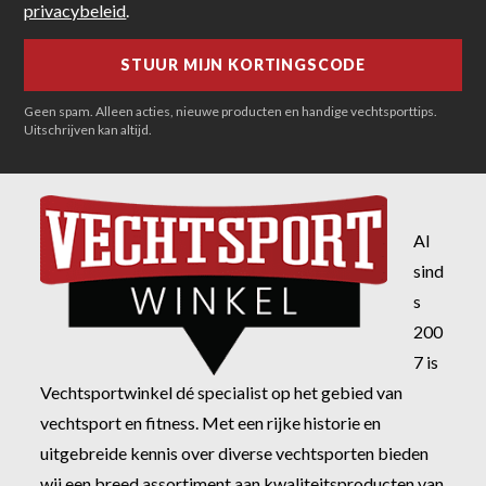
privacybeleid
.
Geen spam. Alleen acties, nieuwe producten en handige vechtsporttips.
Uitschrijven kan altijd.
Al
sind
s
200
7 is
Vechtsportwinkel dé specialist op het gebied van
vechtsport en fitness. Met een rijke historie en
uitgebreide kennis over diverse vechtsporten bieden
wij een breed assortiment aan kwaliteitsproducten van