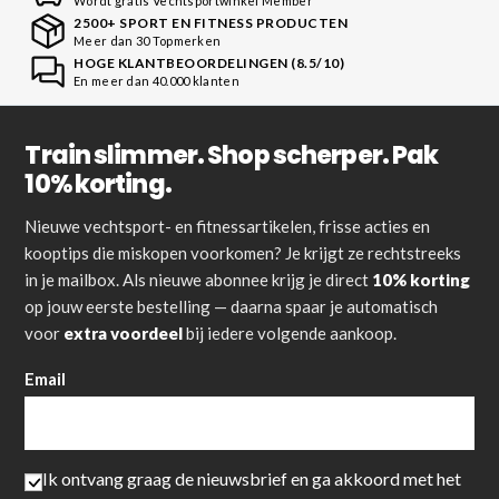
Wordt gratis Vechtsportwinkel Member
2500+ SPORT EN FITNESS PRODUCTEN
Meer dan 30 Topmerken
HOGE KLANTBEOORDELINGEN (8.5/10)
En meer dan 40.000 klanten
Train slimmer. Shop scherper. Pak
10% korting.
Nieuwe vechtsport- en fitnessartikelen, frisse acties en
kooptips die miskopen voorkomen? Je krijgt ze rechtstreeks
in je mailbox. Als nieuwe abonnee krijg je direct
10% korting
op jouw eerste bestelling — daarna spaar je automatisch
voor
extra voordeel
bij iedere volgende aankoop.
Email
Ik ontvang graag de nieuwsbrief en ga akkoord met het