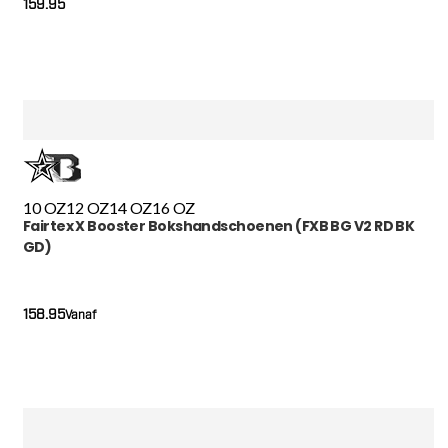
159.95
10 OZ
12 OZ
14 OZ
16 OZ
Fairtex X Booster Bokshandschoenen (FXB BG V2 RD BK
GD)
158.95
Vanaf