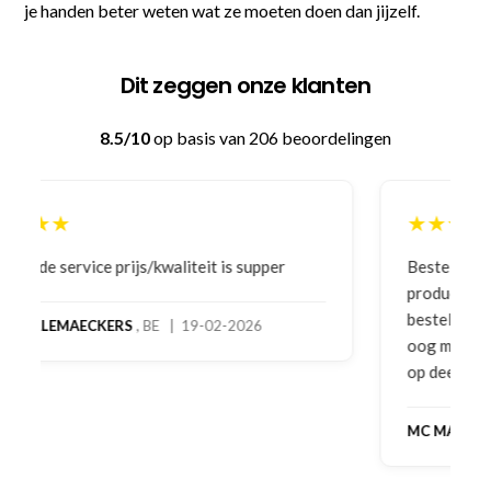
je handen beter weten wat ze moeten doen dan jijzelf.
Dit zeggen onze klanten
8.5/10
op basis van 206 beoordelingen
★★★★★
Bestelling gedaan vanwege goede prijzen en
product! Telefonisch contact gehad en 1e deel
bestelling al ontvangen met gifts, waardoor je
oog merkt voor echte service. Nu nog wachten
op deel 2 en kickboksen maar!
MC MAASTRICHT
, NL | 11-02-2026