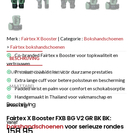
Merk :
Fairtex X Booster
| Categorie :
Bokshandschoenen
>
Fairtex bokshandschoenen
Co-branded Fairtex x Booster voor topkwaliteit en
BESCHRIJVING
vertrouwen
Premium cowhide leer voor duurzame prestaties
AANVULLENDE INFORMATIE
Extra lange cuff voor betere polssteun en bescherming
MAATTABEL
Padded wrist en palm voor comfort en schokabsorptie
Handgemaakt in Thailand voor vakmanschap en
Beschrijving
afwerking
Fairtex X Booster FXB BG V2 GR BK BK:
Vanaf
bokshandschoenen
voor serieuze rondes
158.95