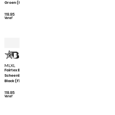
Groen (FXB SG
GREEN)
119.95
Vanaf
M
L
XL
Fairtex Booster
Scheenbeschermers
Black (FXB SG BLACK)
119.95
Vanaf