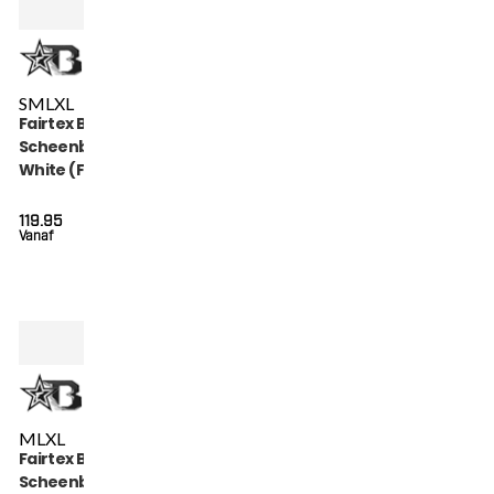
S
M
L
XL
Fairtex Booster
Scheenbeschermers
White (FXB SG
WHITE)
119.95
Vanaf
M
L
XL
Fairtex Booster
Scheenbeschermers