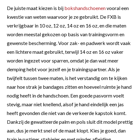
De juiste maat kiezen is bij
bokshandschoenen
vooral een
kwestie van weten waarvoor je ze gebruikt. De FXB is
verkrijgbaar in 10 oz, 12 oz, 14 oz en 16 oz, en die maten
worden meestal gekozen op basis van trainingsvorm en
gewenste bescherming. Voor zak- en padwerk wordt vaak
een lichtere maat gebruikt, terwijl 14 oz en 16 oz vaker
worden ingezet voor sparren, omdat je dan wat meer
demping hebt voor jezelf en je trainingspartner. Als je
twijfelt tussen twee maten, is het verstandig om te kijken
naar hoe strak je bandages zitten en hoeveel ruimte je hand
nodig heeft in de handschoen. Een goede pasvorm voelt
stevig, maar niet knellend, alsof je hand eindelijk een jas
heeft gevonden die niet van de verkeerde kapstok komt.
Dankzij de gewatteerde palm en pols sluit dit model prettig
aan, dus je merkt snel of de maat klopt. Kies je goed, dan
train je rustiger, stabieler en met minder afleiding.