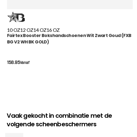
10 OZ
12 OZ
14 OZ
16 OZ
Fairtex Booster Bokshandschoenen Wit Zwart Goud (FXB
BG V2 WH BK GOLD)
158.95
Vanaf
Vaak gekocht in combinatie met de
volgende scheenbeschermers