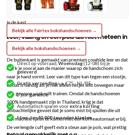
aantal
sportspullen ook gewoon smaak mogen hebben. En ja, het
merk staat er niet voor niets op: dit is geen decorstuk voor
in de kast.
Bekijk alle Fairtex bokshandschoenen →
Leer, vulling en een pols die niet meteen in
paniek raakt
Bekijk alle bokshandschoenen →
De buitenkant is gemaakt van premium cowhide leer en dat
Direct op voorraad,
Woensdag
(12-08) bij je
merk je vooral aan de manier waarop de handschoen zich
geleverd
naar je hand vormt. Leer van dit type kan tegen een stootje,
Gratis verzending
v.a. €75,- NL/BE
en dat is handig als je niet alleen netjes wilt bewegen maar
ook gewoon vaak wilt trainen. Omdat de handschoenen
2 jaar
garantie
100% handgemaakt zijn in Thailand, krijg je dat
Automatisch sparen voor
extra korting
ambachtelijke gevoel dat je soms mist bij spullen die uit
Meer dan
40.000 tevreden klanten
een machine lijken te komen met een koffieautomaat erbij.
De verlengde cuff geeft extra steun aan je pols, wat prettig
Betaal gemakkelijk met o.a.