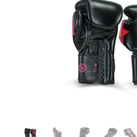
Karate
Voor dam
Zakhand
Taekwondo
Trainin
Brazilian Jiu jitsu
Bokszak
Bevestig
Krav Maga
bokszak
Bokspop
Stoot- e
Stootkus