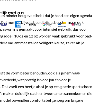
ijk met o.a.
ties minder het gevoel hebt dat je hand een eigen agenda
 Dat merk je bijvoorbeeld bij padsessies, maar ook
e pasvorm is gemaakt voor intensief gebruik, dus voor
iningsdoel: 10 oz en 12 oz worden vaak gebruikt voor pad-
ere variant meestal de veiligere keuze, zeker als je
lijft de vorm beter behouden, ook als je hem vaak
 verdeeld, wat prettig is voor jou én voor je
. Dat voelt een beetje alsof je op een goede sportschoen
’s maken duidelijk dat hier twee namen samenkomen die
dit model bovendien comfortabel genoeg om langere