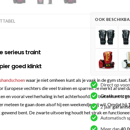
Dames
Roze
(FXB
OOK BESCHIKBAA
TTABEL
BG
V2
BK
PI)
e serieus traint
aantal
ier goed klinkt
shandschoen
waar je niet omheen kunt als je vaak in de gym staat.
Direct op voor
Europese vechters die veel trainen en sparren. Je merkt al snel da
Gratis verze
en en vooral veel herhaling in het achterhoofd. De buitenkant is g
 meteen te gaan doen alsof hij een weekendje vrij wil. Omdat hij
2 jaar
garanti
 gewend bent. De zwarte uitvoering houdt het strak en functioneel
Automatisch s
Meer dan
40.0