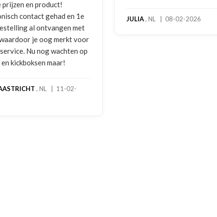
benadering van de klan
hoog servicelevel. Bes
ULIA
, NL | 08-02-2026
bokshandschoenen had
gebruikssporen. Hierov
melding gedaan per e-m
foto's. Dezelfde avond 
gebeld door Hans van d
handschoenen bleken e
geretourneerd product,
stond nergens vermeld.
een goede oplossing g
een extra korting voor
handschoenen. En binn
dagen stond het bedrag
rekening. Echt top!
MADO
, NL | 30-01-202