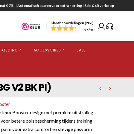
naf € 75,- | Automatisch sparen voor extra korting | Sale & uitverkoop
Klantbeoordelingen (206)
end
8.5
/10
opdracht
TKLEDING
ACCESSOIRES
SALE
kjes
G V2 BK PI)
oster
tex x Booster design met premium uitstraling
 voor betere polsbescherming tijdens training
 palm voor extra comfort en stevige pasvorm