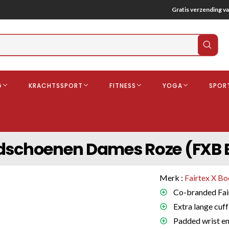
Gratis verzending va
Verz
zoek
G
KRACHTSSPORT
FITNESS
YOGA
SPOR
ndschoenen
Boksbeschermers
Boksbroe
Bandages
dschoenen Dames Roze (FXB B
Gebitsbescherming
dschoenen
Merk :
Fairtex X Bo
o
Co-branded Fair
Extra lange cuff
deren
Padded wrist en