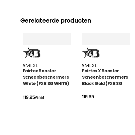
Gerelateerde producten
S
M
L
XL
S
M
L
XL
Fairtex Booster
Fairtex X Booster
Scheenbeschermers
Scheenbeschermers
White (FXB SG WHITE)
Black Gold (FXB SG
BLACK GOLD)
119.95
119.95
Vanaf