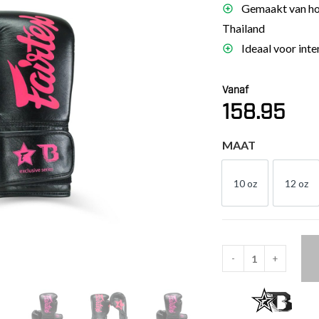
Gemaakt van ho
es
Thailand
schoenen
Ideaal voor inte
gsartikelen
Vanaf
ingsmateriaal
158.95
pen
MAAT
n trapkussens
sens en pads
10 oz
12 oz
10 OZ
12 
-
+
Fairtex
Booster
Bokshandschoenen