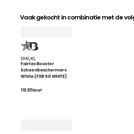
Vaak gekocht in combinatie met de v
S
M
L
XL
Fairtex Booster
Scheenbeschermers
White (FXB SG WHITE)
119.95
Vanaf