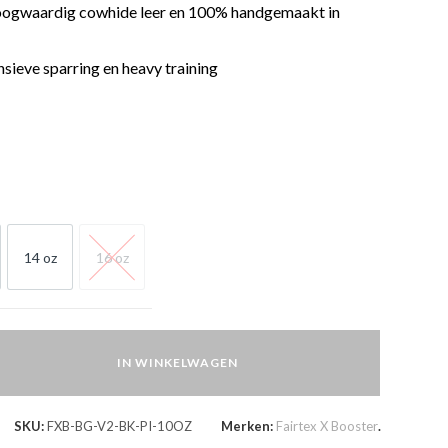
ogwaardig cowhide leer en 100% handgemaakt in
nsieve sparring en heavy training
14 oz
16 oz
OZ
14 OZ
16 OZ
IN WINKELWAGEN
SKU:
FXB-BG-V2-BK-PI-10OZ
Merken:
Fairtex X Booster
.