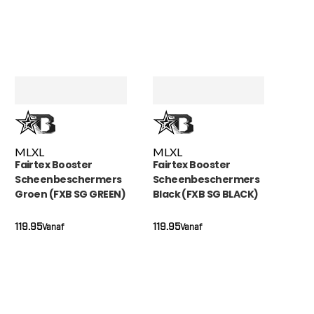
M
L
XL
M
L
XL
Fairtex Booster
Fairtex Booster
Scheenbeschermers
Scheenbeschermers
Groen (FXB SG GREEN)
Black (FXB SG BLACK)
119.95
119.95
Vanaf
Vanaf