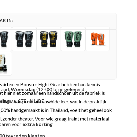
R IN:
 Fairtex en Booster Fight Gear hebben hun kennis
raad,
Woensdag
(12-08) bij je
geleverd
t hier niet zomaar een handschoen uit de fabriek is
nding
v.a. €75,- NL/BE
emaakt van premium cowhide leer, wat in de praktijk
 100% handgemaakt is in Thailand, voelt het geheel ook
e
, zonder theater. Voor wie graag traint met materiaal
paren voor
extra korting
00 tevreden klanten