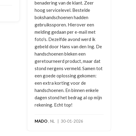
t. Zeer
ontvangen
telde
den
NICO VERMUNICHT
, BE | 29-01-
er een
2026
ail met
werd ik
en Ing. De
en
 maar dat
 Samen tot
ekomen:
 de
en enkele
 al op mijn
6