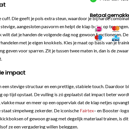
aat
Betaal gemakkel
cuff. Die geeft je pols extra steun, waardoor je bij harde combina
stevige, aangesloten pasvorm en helpt de klap beter op te vangen.
 ook wilt dat je handen de volgende dag nog gewoon functioneren. D
derhandelen met je eigen knokkels. Kies je maat op basis van je tra
g geven voor sparren. Zit je tussen twee maten in, dan is de zwaard
t.
 de impact
een stevige structuur en een prettige, stabiele touch. Daardoor b
g op tijd opstaat. De vulling is zó geplaatst dat impact beter wordt
, vlakke muur en meer op een oppervlak dat de klap netjes opvangt
je staat simpelweg zekerder. De iconische
Fairtex
– en Booster-logo
e kickboksen of gewoon graag met degelijk materiaal trainen, is 
lsof ze een vergadering willen beleggen.