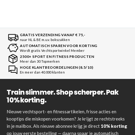
GRATIS VERZENDING VANAF € 75,-
naar NL & BE m.u.v. bokszakken
AUTOMATISCH SPAREN VOOR KORTING
Wordt gratis Vechtsportwinkel Member
2500+ SPORT EN FITNESS PRODUCTEN
Meer dan 30 Topmerken
HOGE KLANTBEOORDELINGEN (8.5/10)
En meer dan 40.000 klanten
Train slimmer. Shop scherper. Pak
10% korting.
Nieuwe vechtsport- en fitnessartikelen, frisse acties en
kooptips die miskopen voorkomen? Je krijgt ze rechtstreeks
in je mailbox. Als nieuwe abonnee krijg je direct
10% korting
op jouw eerste bestelling — daarna spaar je automatisch