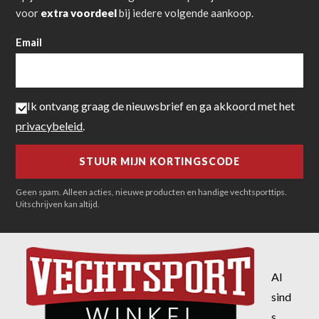
voor
extra voordeel
bij iedere volgende aankoop.
Email
Ik ontvang graag de nieuwsbrief en ga akkoord met het
privacybeleid
.
Geen spam. Alleen acties, nieuwe producten en handige vechtsporttips.
Uitschrijven kan altijd.
Al
sind
s