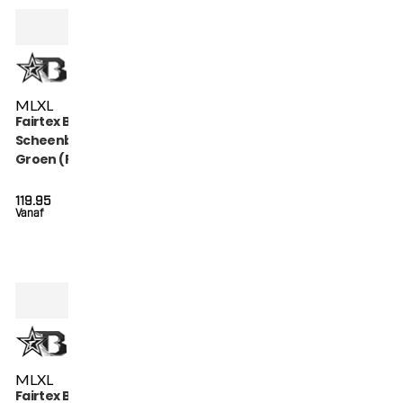
M
L
XL
Fairtex Booster
Scheenbeschermers
Groen (FXB SG
GREEN)
119.95
Vanaf
M
L
XL
Fairtex Booster