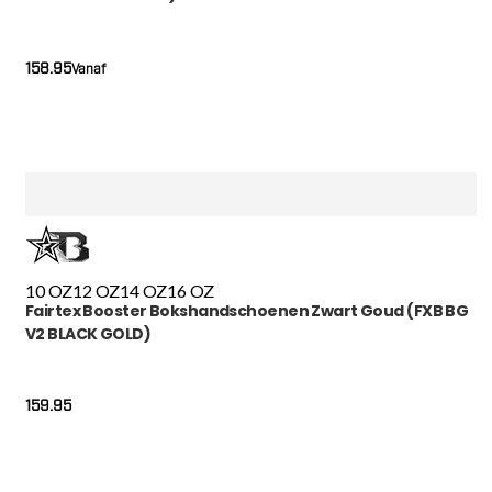
158.95
Vanaf
10 OZ
12 OZ
14 OZ
16 OZ
Fairtex Booster Bokshandschoenen Zwart Goud (FXB BG
V2 BLACK GOLD)
159.95