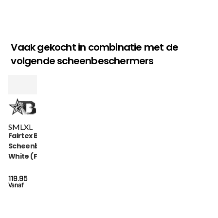
Vaak gekocht in combinatie met de
volgende scheenbeschermers
S
M
L
XL
Fairtex Booster
Scheenbeschermers
White (FXB SG
WHITE)
119.95
Vanaf