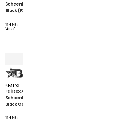
Scheenbeschermers
Black (FXB SG BLACK)
119.95
Vanaf
S
M
L
XL
Fairtex X Booster
Scheenbeschermers
Black Gold (FXB SG
BLACK GOLD)
119.95