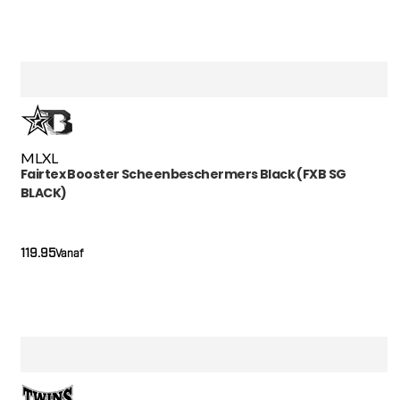
M
L
XL
Fairtex Booster Scheenbeschermers Black (FXB SG
BLACK)
119.95
Vanaf