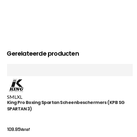
Gerelateerde producten
S
M
L
XL
King Pro Boxing Spartan Scheenbeschermers (KPB SG
SPARTAN 3)
109.95
Vanaf