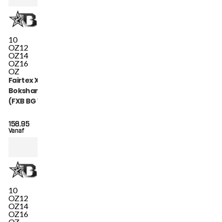
10
OZ
12
OZ
14
OZ
16
OZ
Fairtex X Booster
Bokshandschoenen
(FXB BG V2 GR BK
BK)
158.95
Vanaf
10
OZ
12
OZ
14
OZ
16
OZ