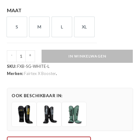
MAAT
S
M
L
XL
S
M
L
XL
-
+
IN WINKELWAGEN
Fairtex
SKU:
FXB-SG-WHITE-L
Booster
Merken:
Fairtex X Booster
.
Scheenbeschermers
White
(FXB
OOK BESCHIKBAAR IN:
SG
WHITE)
aantal