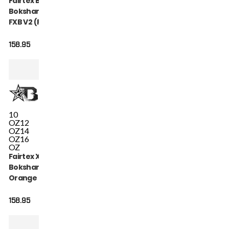
Fairtex Booster
Bokshandschoenen
FXB V2 (FXB BG V2
BK WH)
158.95
10
OZ
12
OZ
14
OZ
16
OZ
Fairtex X Booster
Bokshandschoenen
Orange (FXB BG V2
ORANGE)
158.95