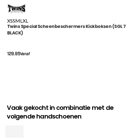
XS
S
M
L
XL
Twins Special Scheenbeschermers Kickboksen (SGL 7
BLACK)
129.95
Vanaf
Vaak gekocht in combinatie met de
volgende handschoenen