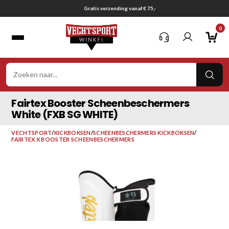
Ga
Gratis verzending vanaf € 75,-
naar
0
inhoud
VER
ZOE
Fairtex Booster Scheenbeschermers
White (FXB SG WHITE)
VECHTSPORT
/
KICKBOKSEN
/
SCHEENBESCHERMERS KICKBOKSEN
/
FAIRTEX X BOOSTER SCHEENBESCHERMERS