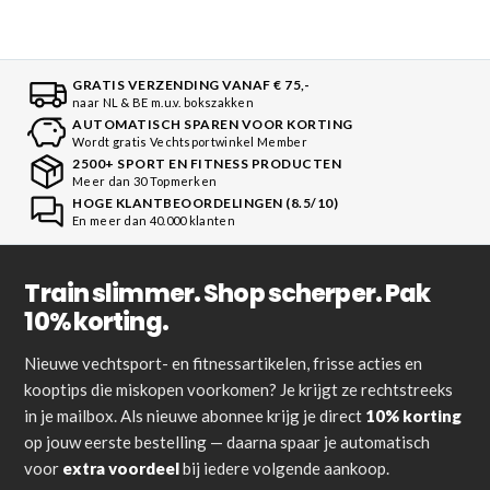
GRATIS VERZENDING VANAF € 75,-
naar NL & BE m.u.v. bokszakken
AUTOMATISCH SPAREN VOOR KORTING
Wordt gratis Vechtsportwinkel Member
2500+ SPORT EN FITNESS PRODUCTEN
Meer dan 30 Topmerken
HOGE KLANTBEOORDELINGEN (8.5/10)
En meer dan 40.000 klanten
Train slimmer. Shop scherper. Pak
10% korting.
Nieuwe vechtsport- en fitnessartikelen, frisse acties en
kooptips die miskopen voorkomen? Je krijgt ze rechtstreeks
in je mailbox. Als nieuwe abonnee krijg je direct
10% korting
op jouw eerste bestelling — daarna spaar je automatisch
voor
extra voordeel
bij iedere volgende aankoop.