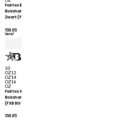
Fairtex Booster
Bokshandschoenen
Zwart (FXB BG V2
BLACK)
158.95
Vanaf
10
OZ
12
OZ
14
OZ
16
OZ
Fairtex X Booster
Bokshandschoenen
(FXB BG V2 BK GR
GY)
158.95