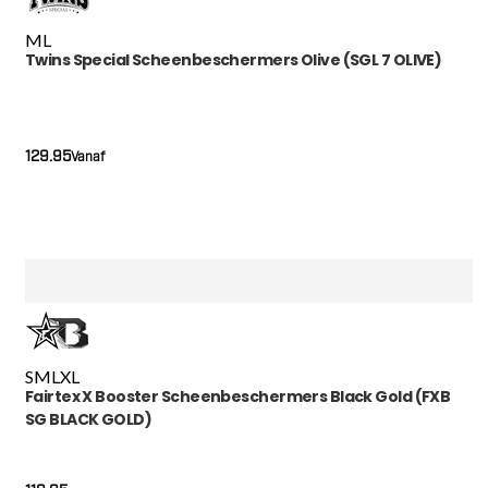
M
L
Twins Special Scheenbeschermers Olive (SGL 7 OLIVE)
129.95
Vanaf
S
M
L
XL
Fairtex X Booster Scheenbeschermers Black Gold (FXB
SG BLACK GOLD)