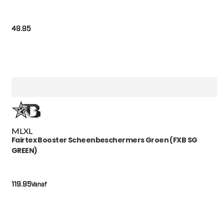
49.95
M
L
XL
Fairtex Booster Scheenbeschermers Groen (FXB SG
GREEN)
119.95
Vanaf