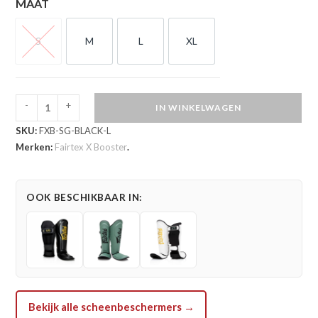
MAAT
S
M
L
XL
S
M
L
XL
-
+
IN WINKELWAGEN
Fairtex
SKU:
FXB-SG-BLACK-L
Booster
Merken:
Fairtex X Booster
.
Scheenbeschermers
Black
(FXB
OOK BESCHIKBAAR IN:
SG
BLACK)
aantal
Bekijk alle scheenbeschermers →