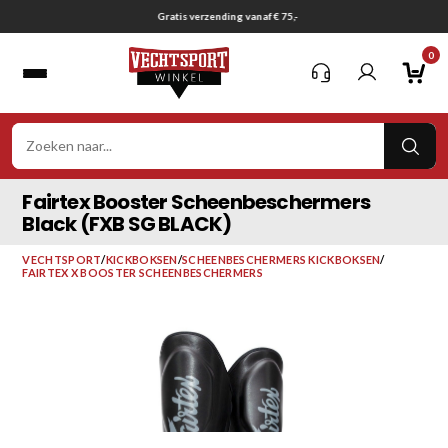
Ga
Gratis verzending vanaf € 75,-
naar
0
inhoud
VER
ZOE
Fairtex Booster Scheenbeschermers
Black (FXB SG BLACK)
VECHTSPORT
/
KICKBOKSEN
/
SCHEENBESCHERMERS KICKBOKSEN
/
FAIRTEX X BOOSTER SCHEENBESCHERMERS