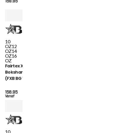
159.95
10
OZ
12
OZ
14
OZ
16
OZ
Fairtex X Booster
Bokshandschoenen
(FXB BG V2 GR BK
BK)
158.95
Vanaf
10