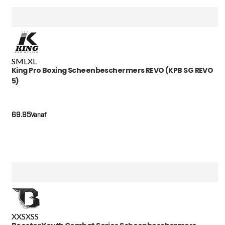
S
M
L
XL
King Pro Boxing Scheenbeschermers REVO (KPB SG REVO
5)
69.95
Vanaf
XXS
XS
S