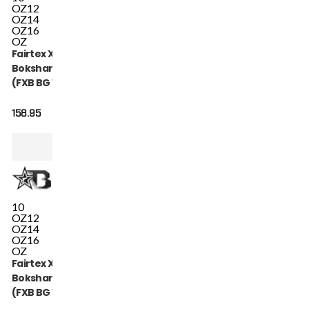
OZ
12
OZ
14
OZ
16
OZ
Fairtex X Booster
Bokshandschoenen
(FXB BG V2 BK GR
GY)
158.95
10
OZ
12
OZ
14
OZ
16
OZ
Fairtex X Booster
Bokshandschoenen
(FXB BG V2 RD BK
GD)