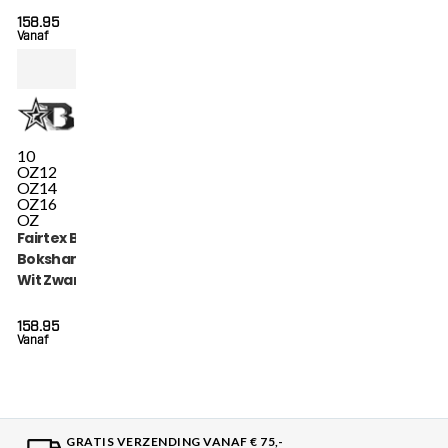
158.95
Vanaf
10
OZ
12
OZ
14
OZ
16
OZ
Fairtex Booster
Bokshandschoenen
Wit Zwart Goud
(FXB BG V2 WH BK
GOLD)
158.95
Vanaf
GRATIS VERZENDING VANAF € 75,-