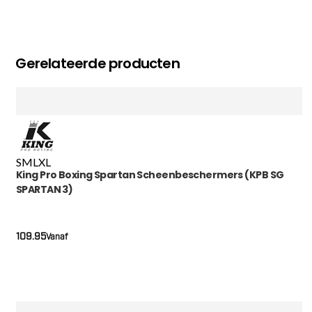
Gerelateerde producten
S
M
L
XL
King Pro Boxing Spartan Scheenbeschermers (KPB SG
SPARTAN 3)
109.95
Vanaf