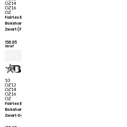
OZ
14
OZ
16
OZ
Fairtex Booster
Bokshandschoenen
Zwart (FXB BG V2
BLACK)
158.95
Vanaf
10
OZ
12
OZ
14
OZ
16
OZ
Fairtex Booster
Bokshandschoenen
Zwart Goud (FXB BG
V2 BLACK GOLD)