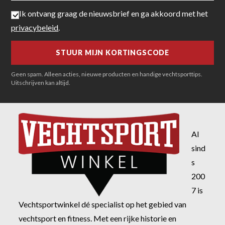
Ik ontvang graag de nieuwsbrief en ga akkoord met het
privacybeleid
.
Geen spam. Alleen acties, nieuwe producten en handige vechtsporttips.
Uitschrijven kan altijd.
Al
sind
s
200
7 is
Vechtsportwinkel dé specialist op het gebied van
vechtsport en fitness. Met een rijke historie en