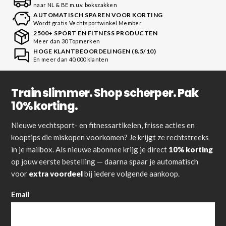
naar NL & BE m.u.v. bokszakken
AUTOMATISCH SPAREN VOOR KORTING
Wordt gratis Vechtsportwinkel Member
2500+ SPORT EN FITNESS PRODUCTEN
Meer dan 30 Topmerken
HOGE KLANTBEOORDELINGEN (8.5/10)
En meer dan 40.000 klanten
Train slimmer. Shop scherper. Pak
10% korting.
Nieuwe vechtsport- en fitnessartikelen, frisse acties en
kooptips die miskopen voorkomen? Je krijgt ze rechtstreeks
in je mailbox. Als nieuwe abonnee krijg je direct
10% korting
op jouw eerste bestelling — daarna spaar je automatisch
voor
extra voordeel
bij iedere volgende aankoop.
Email