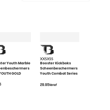
XXS
XS
S
ter Youth Marble
Booster Kickboks
eenbeschermers
Scheenbeschermers
 YOUTH GOLD
Youth Combat Series
BLE)
(COMBAT SERIES 3 SG)
5
29.95
Vanaf