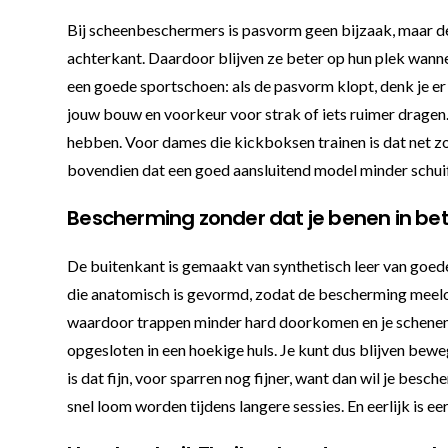
Bij scheenbeschermers is pasvorm geen bijzaak, maar de h
achterkant. Daardoor blijven ze beter op hun plek wannee
een goede sportschoen: als de pasvorm klopt, denk je er 
jouw bouw en voorkeur voor strak of iets ruimer dragen. 
hebben. Voor dames die kickboksen trainen is dat net zo 
bovendien dat een goed aansluitend model minder schuift
Bescherming zonder dat je benen in b
De buitenkant is gemaakt van synthetisch leer van goede
die anatomisch is gevormd, zodat de bescherming meeloo
waardoor trappen minder hard doorkomen en je schenen m
opgesloten in een hoekige huls. Je kunt dus blijven bew
is dat fijn, voor sparren nog fijner, want dan wil je be
snel loom worden tijdens langere sessies. En eerlijk is ee