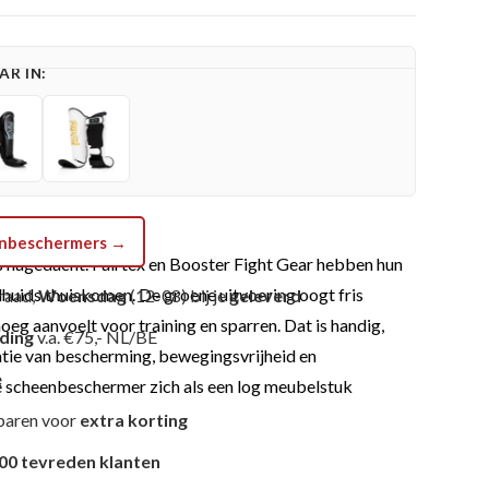
R IN:
eenbeschermers →
is nagedacht. Fairtex en Booster Fight Gear hebben hun
lhuids thuiskomen. De groene uitvoering oogt fris
raad,
Woensdag
(12-08) bij je
geleverd
noeg aanvoelt voor training en sparren. Dat is handig,
nding
v.a. €75,- NL/BE
atie van bescherming, bewegingsvrijheid en
e
 je scheenbeschermer zich als een log meubelstuk
paren voor
extra korting
00 tevreden klanten