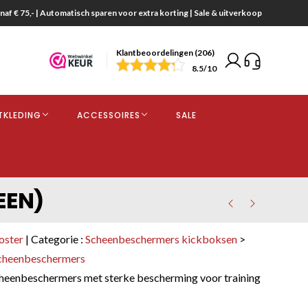
naf € 75,- | Automatisch sparen voor extra korting | Sale & uitverkoop
Klantbeoordelingen (206)
end
8.5
/10
opdracht
TKLEDING
ACCESSOIRES
SALE
kjes
EEN)
oster
| Categorie :
Scheenbeschermers kickboksen
>
scheenbeschermers
heenbeschermers met sterke bescherming voor training