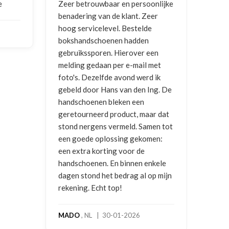
nlijke
Goede communicatie, artikel goed
Corre
er
ontvangen
en g
vrag
NICO VERMUNICHT
, BE | 29-01-
en
2026
BRE
met
2025
ik
ng. De
r dat
en tot
en:
kele
p mijn