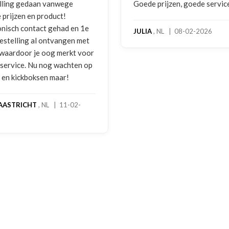
 prijzen, goede service
Zeer betrouwbaar en persoo
benadering van de klant. Ze
hoog servicelevel. Bestelde
, NL | 08-02-2026
bokshandschoenen hadden
gebruikssporen. Hierover e
melding gedaan per e-mail 
foto's. Dezelfde avond werd 
gebeld door Hans van den I
handschoenen bleken een
geretourneerd product, maa
stond nergens vermeld. Sam
een goede oplossing gekom
een extra korting voor de
handschoenen. En binnen en
dagen stond het bedrag al o
rekening. Echt top!
MADO
, NL | 30-01-2026