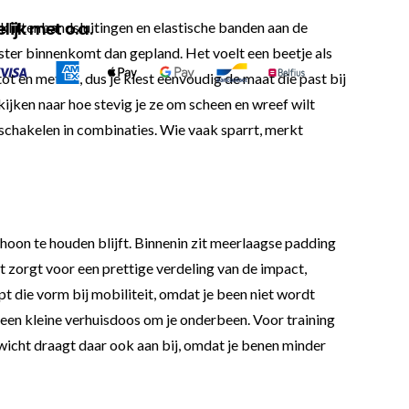
ijk met o.a.
 klittenbandsluitingen en elastische banden aan de
iaster binnenkomt dan gepland. Het voelt een beetje als
t en met XL, dus je kiest eenvoudig de maat die past bij
kijken naar hoe stevig je ze om scheen en wreef wilt
 schakelen in combinaties. Wie vaak sparrt, merkt
choon te houden blijft. Binnenin zit meerlaagse padding
 zorgt voor een prettige verdeling van de impact,
 die vorm bij mobiliteit, omdat je been niet wordt
 een kleine verhuisdoos om je onderbeen. Voor training
gewicht draagt daar ook aan bij, omdat je benen minder