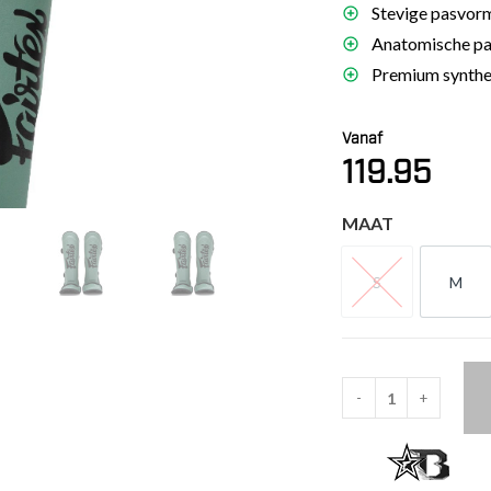
Stevige pasvorm
es
Anatomische pad
schoenen
Premium synthet
gsartikelen
Vanaf
ingsmateriaal
119.95
pen
MAAT
n trapkussens
sens en pads
S
M
S
M
-
+
Fairtex
Booster
Scheenbeschermers