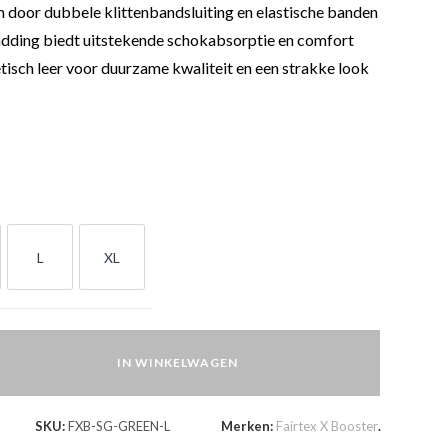
 door dubbele klittenbandsluiting en elastische banden
ding biedt uitstekende schokabsorptie en comfort
isch leer voor duurzame kwaliteit en een strakke look
L
XL
L
XL
IN WINKELWAGEN
SKU:
FXB-SG-GREEN-L
Merken:
Fairtex X Booster
.