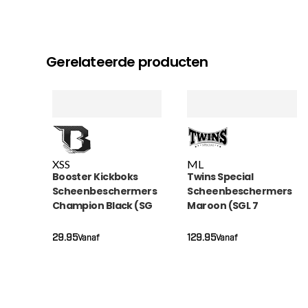
Gerelateerde producten
XS
S
M
L
Booster Kickboks
Twins Special
Scheenbeschermers
Scheenbeschermers
Champion Black (SG
Maroon (SGL 7
CHAMPION BLACK)
MAROON)
29.95
129.95
Vanaf
Vanaf