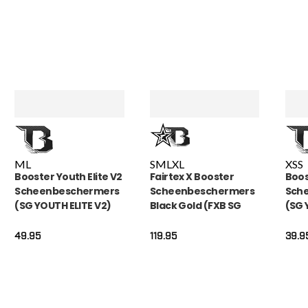
M
L
S
M
L
XL
XS
S
Booster Youth Elite V2
Fairtex X Booster
Boos
Scheenbeschermers
Scheenbeschermers
Sch
(SG YOUTH ELITE V2)
Black Gold (FXB SG
(SG
BLACK GOLD)
MAR
49.95
119.95
39.9