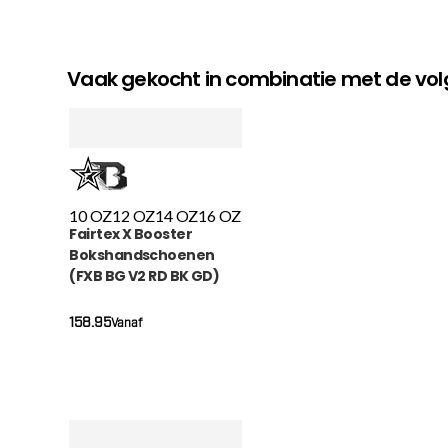
Vaak gekocht in combinatie met de v
10 OZ
12 OZ
14 OZ
16 OZ
Fairtex X Booster
Bokshandschoenen
(FXB BG V2 RD BK GD)
158.95
Vanaf