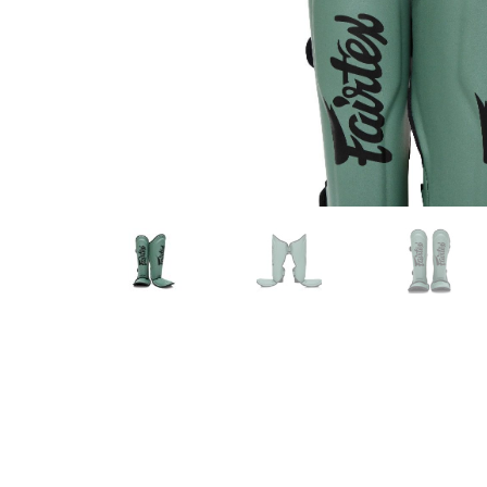
Karate
Voor dam
Zakhand
Taekwondo
Trainin
Brazilian Jiu jitsu
Bokszak
Bevestig
Krav Maga
bokszak
Bokspop
Stoot- e
Stootkus