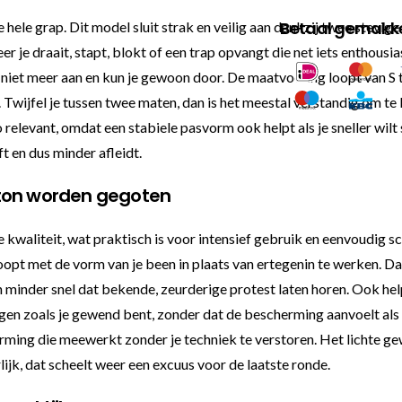
Betaal gemakkel
ele grap. Dit model sluit strak en veilig aan dankzij twee stevige
r je draait, stapt, blokt of een trap opvangt die net iets enthous
niet meer aan en kun je gewoon door. De maatvoering loopt van S to
Twijfel je tussen twee maten, dan is het meestal verstandig om te 
relevant, omdat een stabiele pasvorm ook helpt als je sneller wilt
 en dus minder afleidt.
eton worden gegoten
 kwaliteit, wat praktisch is voor intensief gebruik en eenvoudig s
pt met de vorm van je been in plaats van ertegenin te werken. Dat
inder snel dat bekende, zeurderige protest laten horen. Ook helpt
egen zoals je gewend bent, zonder dat de bescherming aanvoelt als
scherming die meewerkt zonder je techniek te verstoren. Het lichte 
rlijk, dat scheelt weer een excuus voor de laatste ronde.