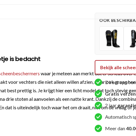
Groen
(FXB
SG
OOK BESCHIKBAA
GREEN)
aantal
tje is bedacht
Bekijk alle sch
scheenbeschermers
waar je meteen aan merkt dat er serieus over 
kt voor vechters die niet alleen willen afzien, maar ook graag hee
Direct op voor
t best prettig is. Je krijgt hier een licht model dat toch stevig ge
Gratis verze
a drie stoten al aanvoelen als een natte krant. Dankzij de combin
2 jaar
garanti
En dat is uiteindelijk toch waar het om draait, niet om de vraag of
Automatisch s
Meer dan
40.0