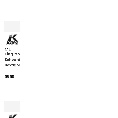
M
L
King Pro Boxing
Scheenbeschermers
Hexagon (KPB-SG-
HEXAGON-1)
53.95