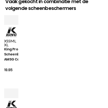
Vaak gekocht in combinatie met de
volgende scheenbeschermers
XS
S
M
L
XL
King Pro Boxing
Scheenbeschermers
AMSG Cotton (KPB
AMSG PRO 1)
19.95