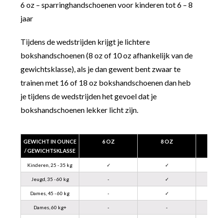
6 oz – sparringhandschoenen voor kinderen tot 6 – 8
jaar
Tijdens de wedstrijden krijgt je lichtere
bokshandschoenen (8 oz of 10 oz afhankelijk van de
gewichtsklasse), als je dan gewent bent zwaar te
trainen met 16 of 18 oz bokshandschoenen dan heb
je tijdens de wedstrijden het gevoel dat je
bokshandschoenen lekker licht zijn.
GEWICHT IN OUNCE
6 OZ
8 OZ
/ GEWICHTSKLASSE
Kinderen, 25 - 35 kg
✓
✓
Jeugd, 35 - 60 kg
-
✓
Dames, 45 - 60 kg
-
✓
Dames, 60 kg+
-
-