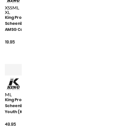
XS
S
M
L
XL
King Pro Boxing
Scheenbeschermers
AMSG Cotton (KPB
AMSG PRO 2)
19.95
M
L
King Pro Boxing
Scheenbeschermers
Youth (KPB SG
HEXAGON 2)
49.95