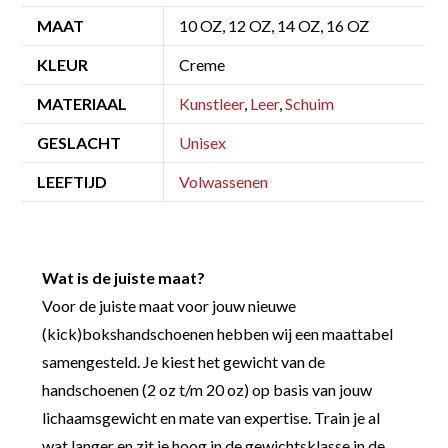
MAAT
10 OZ, 12 OZ, 14 OZ, 16 OZ
KLEUR
Creme
MATERIAAL
Kunstleer
,
Leer
,
Schuim
GESLACHT
Unisex
LEEFTIJD
Volwassenen
Wat is de juiste maat?
Voor de juiste maat voor jouw nieuwe
(kick)bokshandschoenen hebben wij een maattabel
samengesteld. Je kiest het gewicht van de
handschoenen (2 oz t/m 20 oz) op basis van jouw
lichaamsgewicht en mate van expertise. Train je al
wat langer en zit je hoog in de gewichtsklasse in de