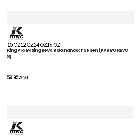
10 OZ
12 OZ
14 OZ
16 OZ
King Pro Boxing Revo Bokshandschoenen (KPB BG REVO
8)
59.95
Vanaf