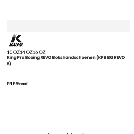
10 OZ
14 OZ
16 OZ
King Pro Boxing REVO Bokshandschoenen (KPB BG REVO
6)
59.95
Vanaf