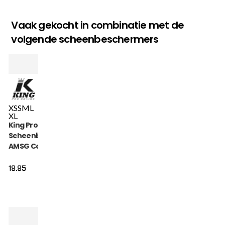
Vaak gekocht in combinatie met de
volgende scheenbeschermers
XS
S
M
L
XL
King Pro Boxing
Scheenbeschermers
AMSG Cotton (KPB
AMSG PRO 1)
19.95