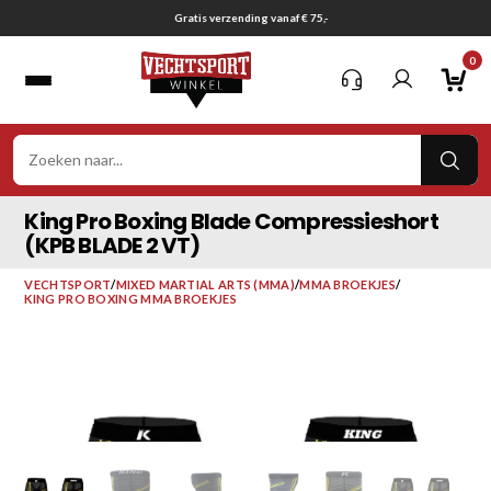
Ga
Gratis verzending vanaf € 75,-
naar
0
inhoud
VER
ZOE
King Pro Boxing Blade Compressieshort
(KPB BLADE 2 VT)
VECHTSPORT
/
MIXED MARTIAL ARTS (MMA)
/
MMA BROEKJES
/
KING PRO BOXING MMA BROEKJES