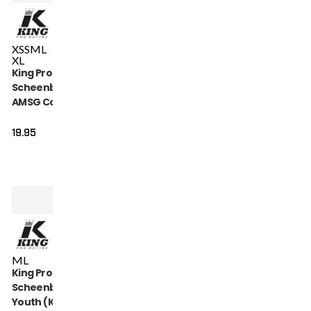
XS
S
M
L
XL
King Pro Boxing
Scheenbeschermers
AMSG Cotton (KPB
AMSG PRO 2)
19.95
M
L
King Pro Boxing
Scheenbeschermers
Youth (KPB SG