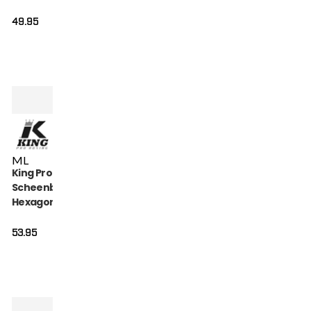
HEXAGON 2)
49.95
M
L
King Pro Boxing
Scheenbeschermers
Hexagon (KPB-SG-
HEXAGON-1)
53.95