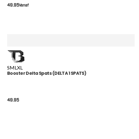
49.95
Vanaf
S
M
L
XL
Booster Delta Spats (DELTA 1 SPATS)
49.95