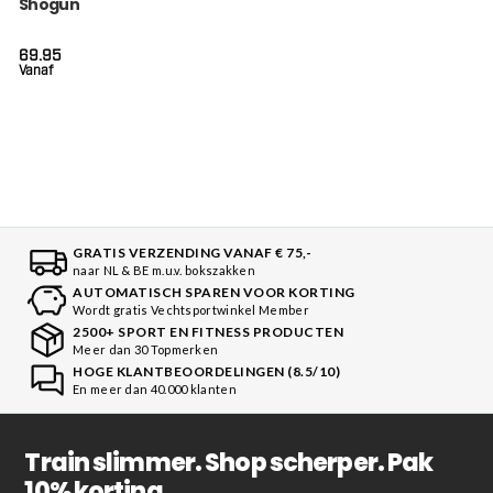
Shogun Series (KPB
SG SHOGUN 2)
69.95
Vanaf
GRATIS VERZENDING VANAF € 75,-
naar NL & BE m.u.v. bokszakken
AUTOMATISCH SPAREN VOOR KORTING
Wordt gratis Vechtsportwinkel Member
2500+ SPORT EN FITNESS PRODUCTEN
Meer dan 30 Topmerken
HOGE KLANTBEOORDELINGEN (8.5/10)
En meer dan 40.000 klanten
Train slimmer. Shop scherper. Pak
10% korting.