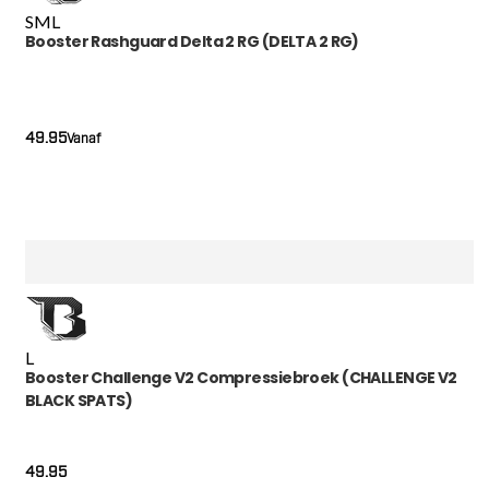
S
M
L
Booster Rashguard Delta 2 RG (DELTA 2 RG)
49.95
Vanaf
L
Booster Challenge V2 Compressiebroek (CHALLENGE V2
BLACK SPATS)
49.95