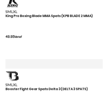
S
M
L
XL
King Pro Boxing Blade MMA Spats (KPB BLADE 2 MMA)
49.95
Vanaf
S
M
L
XL
Booster Fight Gear Spats Delta 3 (DELTA 3 SPATS)