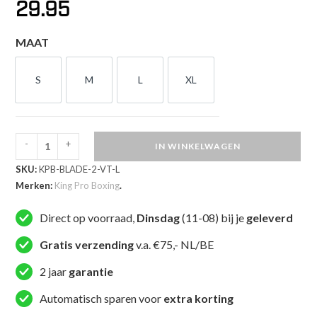
29.95
MAAT
S
M
L
XL
S
M
L
XL
-
+
IN WINKELWAGEN
King
SKU:
KPB-BLADE-2-VT-L
Pro
Merken:
King Pro Boxing
.
Boxing
Blade
Direct op voorraad,
Dinsdag
(11-08) bij je
geleverd
Compressieshort
(KPB
Gratis verzending
v.a. €75,- NL/BE
BLADE
2 jaar
garantie
2
VT)
Automatisch sparen voor
extra korting
aantal