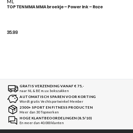
M
L
TOP TEN MMA MMA broekje – Power Ink – Roze
35.99
GRATIS VERZENDING VANAF € 75,-
naar NL & BE m.u.v. bokszakken
AUTOMATISCH SPAREN VOOR KORTING
Wordt gratis Vechtsportwinkel Member
2500+ SPORT EN FITNESS PRODUCTEN
Meer dan 30 Topmerken
HOGE KLANTBEOORDELINGEN (8.5/10)
En meer dan 40.000 klanten