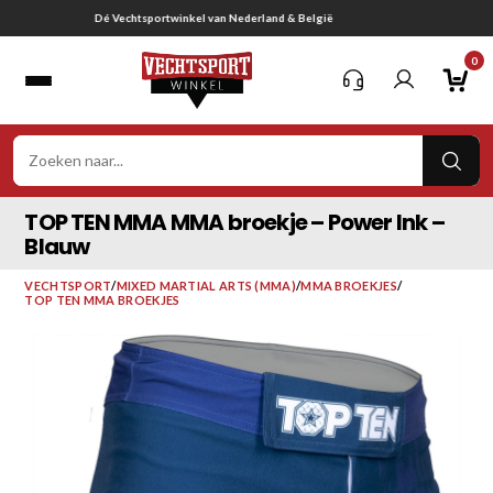
Ga
Gratis verzending vanaf € 75,-
naar
0
inhoud
VER
ZOE
TOP TEN MMA MMA broekje – Power Ink –
Blauw
VECHTSPORT
/
MIXED MARTIAL ARTS (MMA)
/
MMA BROEKJES
/
TOP TEN MMA BROEKJES