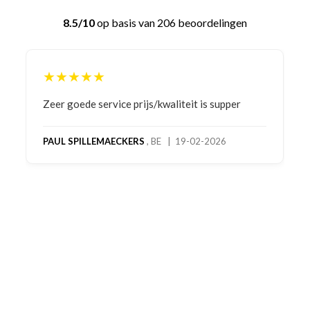
8.5/10
op basis van 206 beoordelingen
★★★★★
Bestelling gedaan vanwege goede prijzen en
product! Telefonisch contact gehad en 1e deel
bestelling al ontvangen met gifts, waardoor je
oog merkt voor echte service. Nu nog wachten
op deel 2 en kickboksen maar!
MC MAASTRICHT
, NL | 11-02-2026