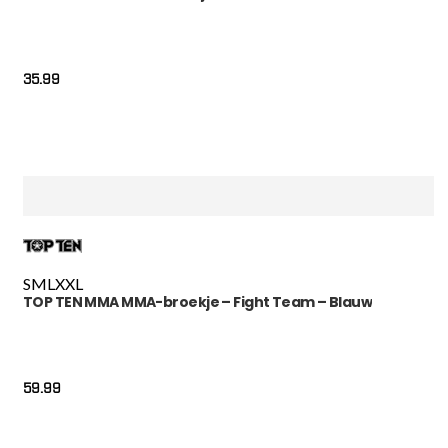
35.99
S
M
L
XXL
TOP TEN MMA MMA-broekje – Fight Team – Blauw
59.99