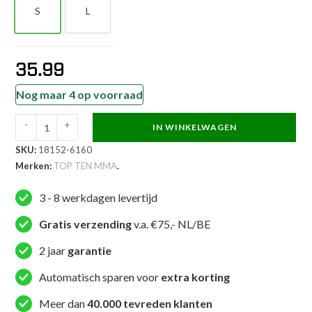
S
L
S
L
35.99
Nog maar 4 op voorraad
-
+
IN WINKELWAGEN
TOP
SKU:
18152-6160
TEN
Merken:
TOP TEN MMA
.
MMA
MMA
3 - 8 werkdagen levertijd
broekje
-
Gratis verzending
v.a. €75,- NL/BE
Power
2 jaar
garantie
Ink
-
Automatisch sparen voor
extra korting
Blauw
Meer dan
40.000 tevreden klanten
aantal