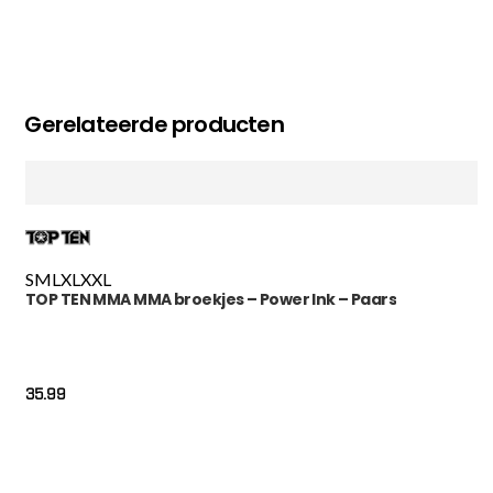
Gerelateerde producten
S
M
L
XL
XXL
TOP TEN MMA MMA broekjes – Power Ink – Paars
35.99