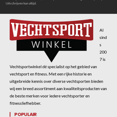
Uitschrijven kan altijd.
Al
sind
s
200
7 is
Vechtsportwinkel dé specialist op het gebied van
vechtsport en fitness. Met een rijke historie en
uitgebreide kennis over diverse vechtsporten bieden
wij een breed assortiment aan kwaliteitsproducten van
de beste merken voor iedere vechtsporter en
fitnessliefhebber.
POPULAIR