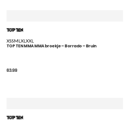
XS
S
M
L
XL
XXL
TOP TEN MMA MMA broekje – Borrado – Bruin
63.99