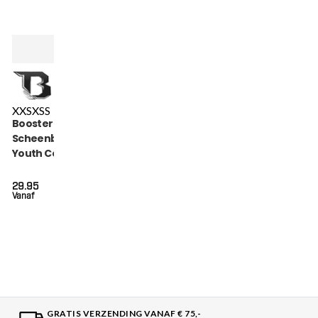
XXS
XS
S
Booster Kickboks
Scheenbeschermers
Youth Combat Series
(COMBAT SERIES 3
SG)
29.95
Vanaf
GRATIS VERZENDING VANAF € 75,-