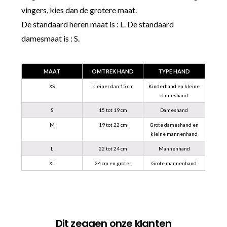
vingers, kies dan de grotere maat.
De standaard heren maat is : L. De standaard
damesmaat is : S.
MAAT
OMTREK HAND
TYPE HAND
XS
kleiner dan 15 cm
Kinderhand en kleine
dameshand
S
15 tot 19 cm
Dameshand
M
19 tot 22 cm
Grote dameshand en
kleine mannenhand
L
22 tot 24 cm
Mannenhand
XL
24 cm en groter
Grote mannenhand
Dit zeggen onze klanten