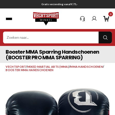
Ga
Gratis verzending vanaf € 75,-
naar
0
inhoud
VER
ZOE
Booster MMA Sparring Handschoenen
(BOOSTER PRO MMA SPARRING)
VECHTSPORT
/
MIXED MARTIAL ARTS (MMA)
/
MMA HANDSCHOENEN
/
BOOSTER MMA HANDSCHOENEN