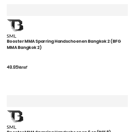
S
M
L
Booster MMA Sparring Handschoenen Bangkok 2 (BFG
MMA Bangkok 2)
49.95
Vanaf
S
M
L