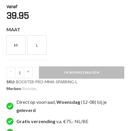
Vanaf
39.95
MAAT
M
L
M
L
-
+
IN WINKELWAGEN
Booster
SKU:
BOOSTER-PRO-MMA-SPARRING-L
MMA
Merken:
Booster
.
Sparring
Handschoenen
Direct op voorraad,
Woensdag
(12-08) bij je
(BOOSTER
geleverd
PRO
MMA
Gratis verzending
v.a. €75,- NL/BE
SPARRING)