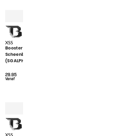
XS
S
Booster Kids Alpha
Scheenbeschermers
(SG ALPHA BLACK)
29.95
Vanaf
XS
S