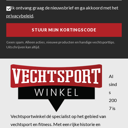
Ik ontvang graag de nieuwsbrief en ga akkoord met het
privacybeleid
.
Geen spam. Alleen acties, nieuwe producten en handige vechtsporttips.
Uitschrijven kan altijd.
Al
sind
s
200
7 is
Vechtsportwinkel dé specialist op het gebied van
vechtsport en fitness. Met een rijke historie en