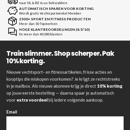
naar NL & BE m.u.v. bokszakken
AUTOMATISCH SPAREN VOOR KORTING
Wordt gratis Vechtsportwinkel Member
2500+ SPORT EN FITNESS PRODUCTEN
Meer dan 30 Topmerken
HOGE KLANTBEOORDELINGEN (8.5/10)
En meer dan 40.000 klanten
Train slimmer. Shop scherper. Pak
10% korting.
Nieuwe vechtsport- en fitnessartikelen, frisse acties en
kooptips die miskopen voorkomen? Je krijgt ze rechtstreeks
in je mailbox. Als nieuwe abonnee krijg je direct
10% korting
op jouw eerste bestelling — daarna spaar je automatisch
voor
extra voordeel
bij iedere volgende aankoop.
Email