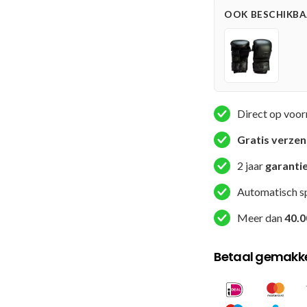
Wit
OOK BESCHIKBAA
aantal
Direct op voor
Gratis verze
2 jaar
garanti
Automatisch s
Meer dan
40.0
Betaal gemakkel