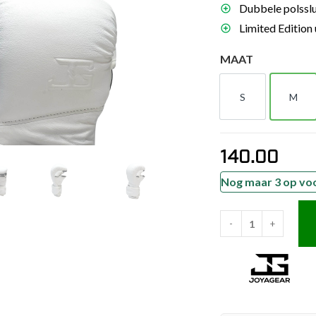
Dubbele polsslui
es
Limited Edition 
schoenen
MAAT
gsartikelen
S
M
ingsmateriaal
S
M
pen
140.00
n trapkussens
sens en pads
Nog maar 3 op vo
-
+
Joya
Elite
Performance
MMA
Handschoenen