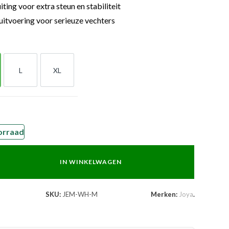
ting voor extra steun en stabiliteit
uitvoering voor serieuze vechters
L
XL
L
XL
orraad
IN WINKELWAGEN
SKU:
JEM-WH-M
Merken:
Joya
.