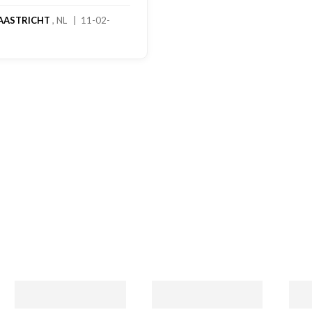
handschoenen blek
geretourneerd prod
stond nergens verm
een goede oplossi
een extra korting 
handschoenen. En b
dagen stond het be
rekening. Echt top!
MADO
, NL | 30-01