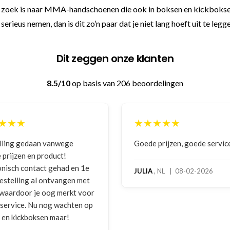
 op zoek is naar MMA-handschoenen die ook in boksen en kickboksen
rieus nemen, dan is dit zo’n paar dat je niet lang hoeft uit te legge
Dit zeggen onze klanten
8.5/10
op basis van 206 beoordelingen
★★★★★
★★★★★
Goede prijzen, goede service
Zeer betrouwbaar e
benadering van de 
hoog servicelevel.
JULIA
, NL | 08-02-2026
bokshandschoenen
gebruikssporen. Hi
melding gedaan per
foto's. Dezelfde av
gebeld door Hans v