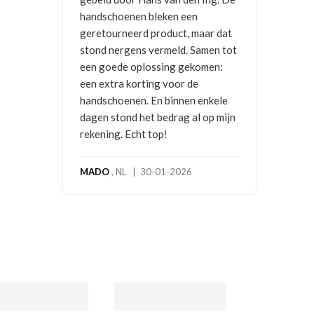
en een
uct, maar dat
eld. Samen tot
ng gekomen:
voor de
innen enkele
drag al op mijn
-2026