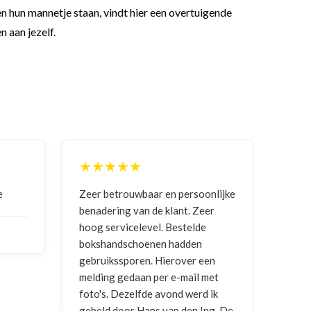
 hun mannetje staan, vindt hier een overtuigende
n aan jezelf.
★★★★★
n persoonlijke
Goede communicatie, artikel goed
klant. Zeer
ontvangen
 Bestelde
 hadden
NICO VERMUNICHT
, BE | 29-01-
erover een
2026
 e-mail met
ond werd ik
an den Ing. De