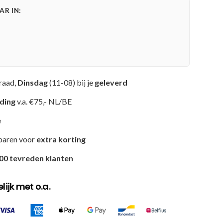
R IN:
raad,
Dinsdag
(11-08) bij je
geleverd
nding
v.a. €75,- NL/BE
e
paren voor
extra korting
00 tevreden klanten
ijk met o.a.