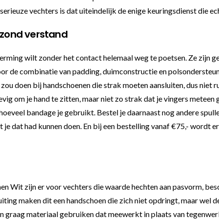
rieuze vechters is dat uiteindelijk de enige keuringsdienst die ech
gezond verstand
ng wilt zonder het contact helemaal weg te poetsen. Ze zijn ges
oor de combinatie van padding, duimconstructie en polsondersteuni
zou doen bij handschoenen die strak moeten aansluiten, dus niet r
evig om je hand te zitten, maar niet zo strak dat je vingers meteen 
 hoeveel bandage je gebruikt. Bestel je daarnaast nog andere spull
at je dat had kunnen doen. En bij een bestelling vanaf €75,- wordt 
Wit zijn er voor vechters die waarde hechten aan pasvorm, besch
uiting maken dit een handschoen die zich niet opdringt, maar wel d
n graag materiaal gebruiken dat meewerkt in plaats van tegenwerkt