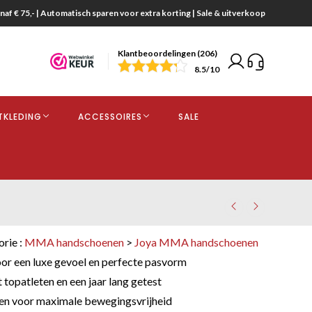
naf € 75,- | Automatisch sparen voor extra korting | Sale & uitverkoop
Klantbeoordelingen (206)
end
8.5
/10
opdracht
TKLEDING
ACCESSOIRES
SALE
kjes
orie :
MMA handschoenen
>
Joya MMA handschoenen
or een luxe gevoel en perfecte pasvorm
topatleten en een jaar lang getest
en voor maximale bewegingsvrijheid