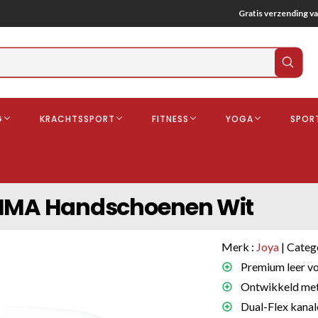
Gratis verzending va
Verz
zoek
G
KRACHTSSPORT
FITNESS
YOGA
SPOR
ndschoenen
Boksbeschermers
Boksbroe
Bandages
 MMA Handschoenen Wit
Gebitsbescherming
dschoenen
Merk :
Joya
| Categ
o
Premium leer vo
Ontwikkeld met 
deren
Dual-Flex kanal