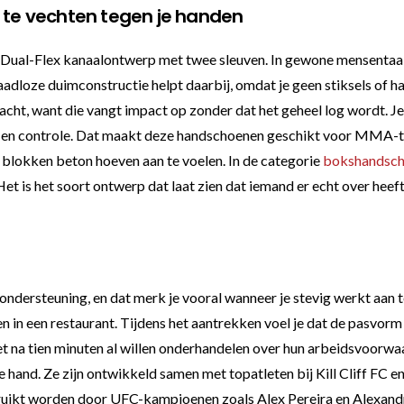
te vechten tegen je handen
ual-Flex kanaalontwerp met twee sleuven. In gewone mensentaal 
dloze duimconstructie helpt daarbij, omdat je geen stiksels of ha
dacht, want die vangt impact op zonder dat het geheel log wordt. J
ek en controle. Dat maakt deze handschoenen geschikt voor MMA-tr
 blokken beton hoeven aan te voelen. In de categorie
bokshandsc
 is het soort ontwerp dat laat zien dat iemand er echt over heeft 
dersteuning, en dat merk je vooral wanneer je stevig werkt aan tech
hien in een restaurant. Tijdens het aantrekken voel je dat de pasvorm
niet na tien minuten al willen onderhandelen over hun arbeidsvoorwa
hand. Ze zijn ontwikkeld samen met topatleten bij Kill Cliff FC en
ikt worden door UFC-kampioenen zoals Alex Pereira en Alexandre Pa