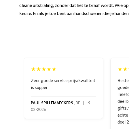
cleane uitstraling, zonder dat het te braaf wordt. Wie
keuze. En als je toe bent aan handschoenen die je handen se
★★★★★
rijs/kwaliteit
Bestelling gedaan vanwege
goede prijzen en product!
Telefonisch contact gehad en 1e
deel bestelling al ontvangen met
RS
, BE | 19-
gifts, waardoor je oog merkt voor
echte service. Nu nog wachten op
deel 2 en kickboksen maar!