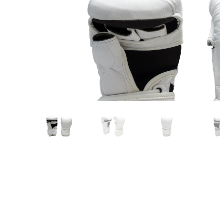
Karate
Voor dam
Zakhand
Taekwondo
Trainin
Brazilian Jiu jitsu
Bokszak
Bevestig
Krav Maga
bokszak
Bokspop
Stoot- e
Stootkus