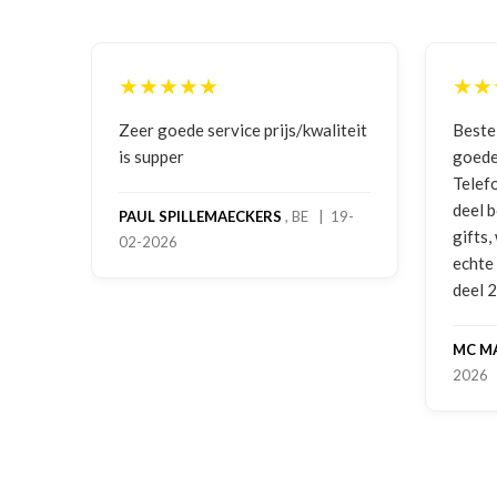
★★★★★
★★
ging
Zeer goede service prijs/kwaliteit
Beste
is supper
goede
Telef
deel 
PAUL SPILLEMAECKERS
, BE | 19-
gifts
02-2026
-
echte
deel 
MC M
2026