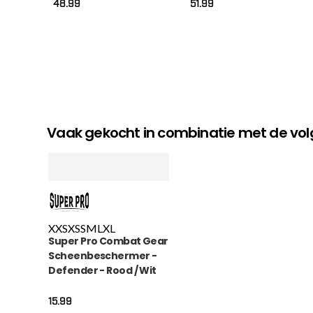
Zwart / Wit
48.99
51.99
Vaak gekocht in combinatie met de v
XXS
XS
S
M
L
XL
Super Pro Combat Gear
Scheenbeschermer -
Defender - Rood / Wit
15.99