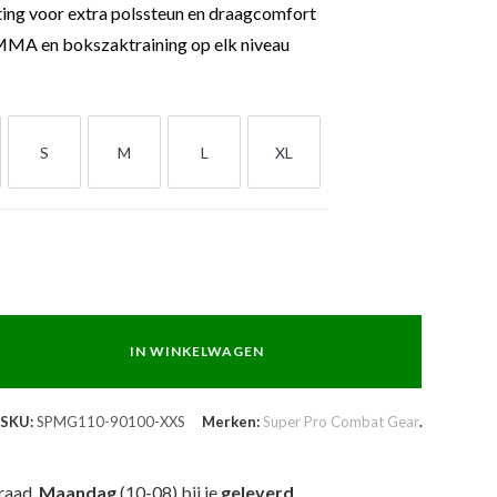
ting voor extra polssteun en draagcomfort
MMA en bokszaktraining op elk niveau
S
M
L
XL
S
M
L
XL
IN WINKELWAGEN
SKU:
SPMG110-90100-XXS
Merken:
Super Pro Combat Gear
.
raad,
Maandag
(10-08) bij je
geleverd