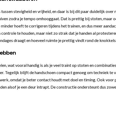
en stevigheid en vrijheid, en daar is bij dit paar duidelijk over 
huiven zodra je tempo omhooggaat. Dat is prettig bij stoten, maar o
minder hoeft te corrigeren tijdens het trainen, en dus meer aandac
ntrole te houden, maar niet zo strak dat je handen al protesteren 
andages draagt en hoeveel ruimte je prettig vindt rond de knokkels
hebben
, wat vooral handig is als je veel traint op stoten en combinaties.
r. Tegelijk blijft de handschoen compact genoeg om techniek te voe
werk, omdat je beter contact houdt met doel en timing. Ook voor p
en alsof je een deur intrapt. De constructie ondersteunt dus zowel