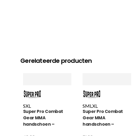
Gerelateerde producten
S
XL
S
M
L
XL
Super Pro Combat
Super Pro Combat
Gear MMA
Gear MMA
handschoen –
handschoen –
Shooter 2.0 Leder –
Slugger – Zwart / Wit