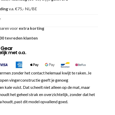
nding
v.a. €75,- NL/BE
e
paren voor
extra korting
00 tevreden klanten
 Gear
ijk met o.a.
men zonder het contact helemaal kwijt te raken. Je
 open vingerconstructie geeft je genoeg
n kale vuist. Dat scheelt niet alleen op de mat, maar
oudt het geheel strak en overzichtelijk, zonder dat het
ha houdt, past dit model opvallend goed.