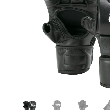
Karate
Voor dam
Zakhand
Taekwondo
Trainin
Brazilian Jiu jitsu
Bokszak
Bevestig
Krav Maga
bokszak
Bokspop
Stoot- e
Stootkus