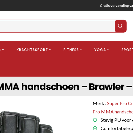
Gratis verzending va
Verz
zoek
G
KRACHTSSPORT
FITNESS
YOGA
SPOR
ndschoenen
Boksbeschermers
Boksbroe
Bandages
MMA handschoen – Brawler – 
Gebitsbescherming
dschoenen
Merk :
Super Pro C
o
Pro MMA handsch
Stevig PU voor 
deren
Comfortabele p