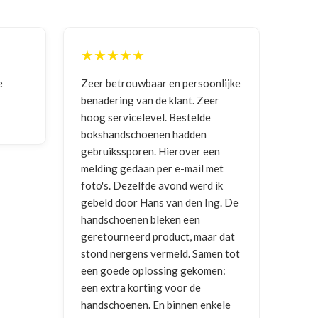
★★★★★
★
e
Zeer betrouwbaar en persoonlijke
Goed
benadering van de klant. Zeer
ontv
hoog servicelevel. Bestelde
bokshandschoenen hadden
NIC
gebruikssporen. Hierover een
2026
melding gedaan per e-mail met
foto's. Dezelfde avond werd ik
gebeld door Hans van den Ing. De
handschoenen bleken een
geretourneerd product, maar dat
stond nergens vermeld. Samen tot
een goede oplossing gekomen:
een extra korting voor de
handschoenen. En binnen enkele