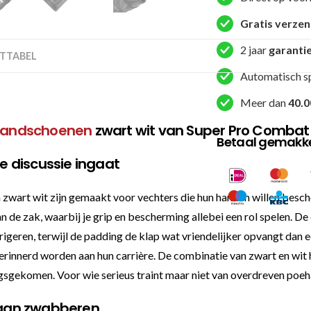
handschoen
-
Gratis verze
Brawler
2 jaar
garanti
-
TTABEL
Zwart
Automatisch s
/
Meer dan
40.0
Wit
aantal
andschoenen
zwart wit van Super Pro Combat
Betaal gemakkel
de discussie ingaat
rt wit zijn gemaakt voor vechters die hun handen willen bescher
 de zak, waarbij je grip en bescherming allebei een rol spelen. De
rigeren, terwijl de padding de klap wat vriendelijker opvangt dan ee
herinnerd worden aan hun carrière. De combinatie van zwart en wit h
angsgekomen. Voor wie serieus traint maar niet van overdreven poe
gaan zwabberen