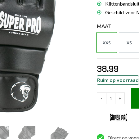
Klittenbandslui
es
Geschikt voor 
schoenen
MAAT
gsartikelen
XXS
XS
ingsmateriaal
XXS
XS
pen
38.99
n trapkussens
sens en pads
Ruim op voorraad
-
+
Super
Pro
Combat
Gear
MMA
Direct op voor