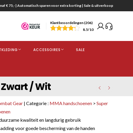
naf € 75,- | Automatisch sparen voor extra korting | Sale & uitverkoop
Klantbeoordelingen (206)
end
8.5
/10
opdracht
TKLEDING
ACCESSOIRES
SALE
kjes
Zwart / Wit
ombat Gear
| Categorie :
MMA handschoenen
>
Super
oenen
duurzame kwaliteit en langdurig gebruik
adding voor goede bescherming van de handen