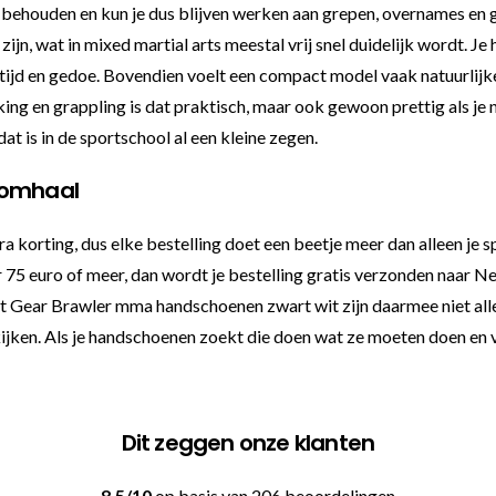
e behouden en kun je dus blijven werken aan grepen, overnames en
zijn, wat in mixed martial arts meestal vrij snel duidelijk wordt. J
 tijd en gedoe. Bovendien voelt een compact model vaak natuurlijke
ing en grappling is dat praktisch, maar ook gewoon prettig als je n
t is in de sportschool al een kleine zegen.
 omhaal
 korting, dus elke bestelling doet een beetje meer dan alleen je sp
oor 75 euro of meer, dan wordt je bestelling gratis verzonden naar 
 Gear Brawler mma handschoenen zwart wit zijn daarmee niet allee
 kijken. Als je handschoenen zoekt die doen wat ze moeten doen en ve
Dit zeggen onze klanten
8.5/10
op basis van 206 beoordelingen