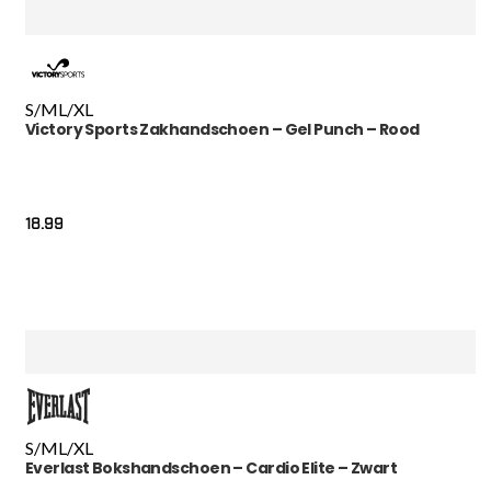
S/M
L/XL
Victory Sports Zakhandschoen – Gel Punch – Rood
18.99
S/M
L/XL
Everlast Bokshandschoen – Cardio Elite – Zwart