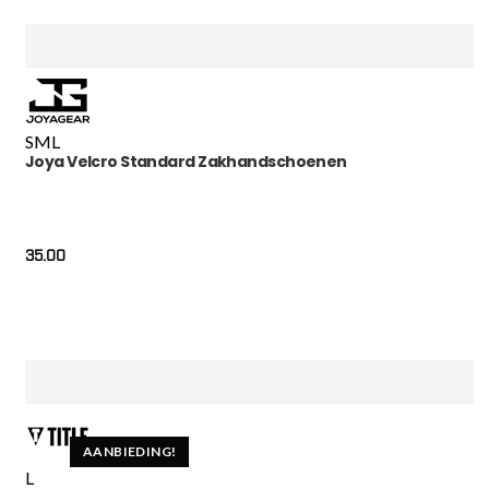
S
M
L
Joya Velcro Standard Zakhandschoenen
35.00
AANBIEDING!
L