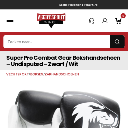
Ga
Gratis verzending vanaf € 75,-
naar
0
inhoud
VER
ZOE
Super Pro Combat Gear Bokshandschoen
– Undisputed – Zwart / Wit
VECHTSPORT
/
BOKSEN
/
ZAKHANDSCHOENEN