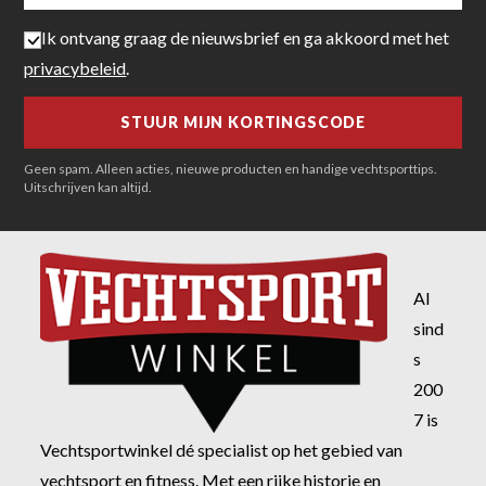
Ik ontvang graag de nieuwsbrief en ga akkoord met het
privacybeleid
.
Geen spam. Alleen acties, nieuwe producten en handige vechtsporttips.
Uitschrijven kan altijd.
Al
sind
s
200
7 is
Vechtsportwinkel dé specialist op het gebied van
vechtsport en fitness. Met een rijke historie en