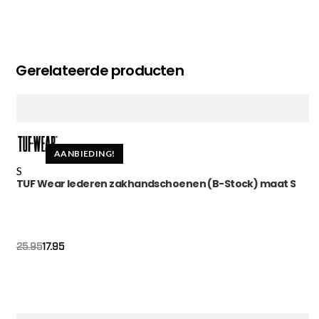
Gerelateerde producten
AANBIEDING!
S
TUF Wear lederen zakhandschoenen (B-Stock) maat S
Oorspronkelijke
Huidige
17.95
25.95
prijs
prijs
was:
is:
€25.95.
€17.95.