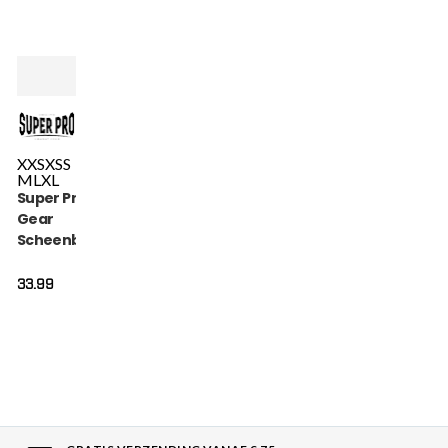
XXS
XS
S
M
L
XL
Super Pro Combat
Gear
Scheenbeschermer
- Savior - Zwart / Wit
33.99