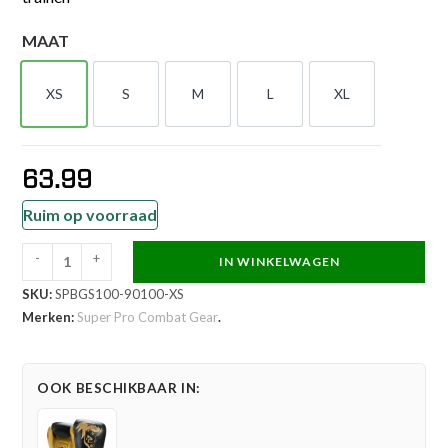
MAAT
XS
S
M
L
XL
XS
S
M
L
XL
63.99
Ruim op voorraad
-
+
IN WINKELWAGEN
Super
SKU:
SPBGS100-90100-XS
Pro
Merken:
Super Pro Combat Gear
.
Combat
Gear
Bokshandschoen
OOK BESCHIKBAAR IN:
-
Undisputed
-