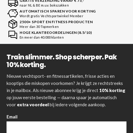
GRATIS VERZENDING VANAF € 75,-
naar NL & BE m.u.v. bokszakken
AUTOMATISCH SPAREN VOOR KORTING
Wordt gratis Vechtsportwinkel Member
2500+ SPORT EN FITNESS PRODUCTEN
Meer dan 30 Topmerken
HOGE KLANTBEOORDELINGEN (8.5/10)
En meer dan 40.000 klanten
Train slimmer. Shop scherper. Pak
10% korting.
Nieuwe vechtsport- en fitnessartikelen, frisse acties en
kooptips die miskopen voorkomen? Je krijgt ze rechtstreeks
in je mailbox. Als nieuwe abonnee krijg je direct
10% korting
op jouw eerste bestelling — daarna spaar je automatisch
voor
extra voordeel
bij iedere volgende aankoop.
Email