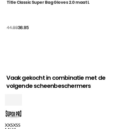
Title Classic Super Bag Gloves 2.0 maat L
Oorspronkelijke
Huidige
36.95
44.99
prijs
prijs
was:
is:
€44.99.
€36.95.
Vaak gekocht in combinatie met de
volgende scheenbeschermers
XXS
XS
S