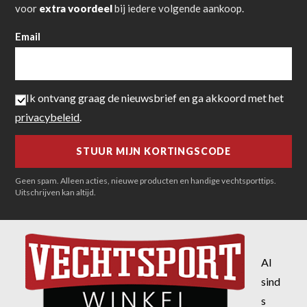
voor
extra voordeel
bij iedere volgende aankoop.
Email
Ik ontvang graag de nieuwsbrief en ga akkoord met het
privacybeleid
.
Geen spam. Alleen acties, nieuwe producten en handige vechtsporttips.
Uitschrijven kan altijd.
Al
sind
s