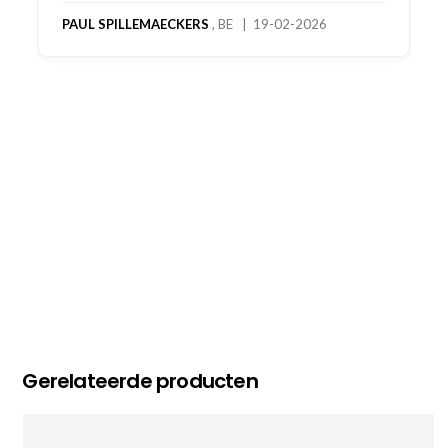
bestelling al ontvangen met gifts, waardoor je
oog merkt voor echte service. Nu nog wachten
op deel 2 en kickboksen maar!
MC MAASTRICHT
, NL | 11-02-2026
Gerelateerde producten