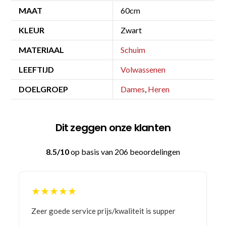
MAAT
60cm
KLEUR
Zwart
MATERIAAL
Schuim
LEEFTIJD
Volwassenen
DOELGROEP
Dames
,
Heren
Dit zeggen onze klanten
8.5/10
op basis van 206 beoordelingen
★★★★★
Bestelling gedaan vanwege goede prijzen en
product! Telefonisch contact gehad en 1e deel