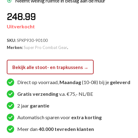
Neemt weinig ruimte in beslag aan de muur
248.99
Uitverkocht
SKU:
SPKP930-90100
Merken:
Super Pro Combat Gear
.
Bekijk alle stoot- en trapkussens →
Direct op voorraad,
Maandag
(10-08) bij je
geleverd
Gratis verzending
v.a. €75,- NL/BE
2 jaar
garantie
Automatisch sparen voor
extra korting
Meer dan
40.000 tevreden klanten