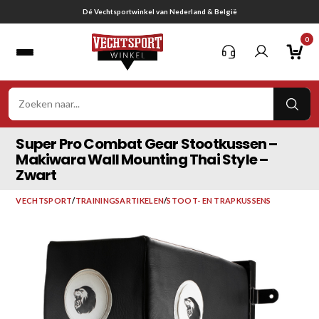
Ga
Gratis verzending vanaf € 75,-
naar
0
inhoud
VER
ZOE
Super Pro Combat Gear Stootkussen –
Makiwara Wall Mounting Thai Style –
Zwart
VECHTSPORT
/
TRAININGSARTIKELEN
/
STOOT- EN TRAPKUSSENS