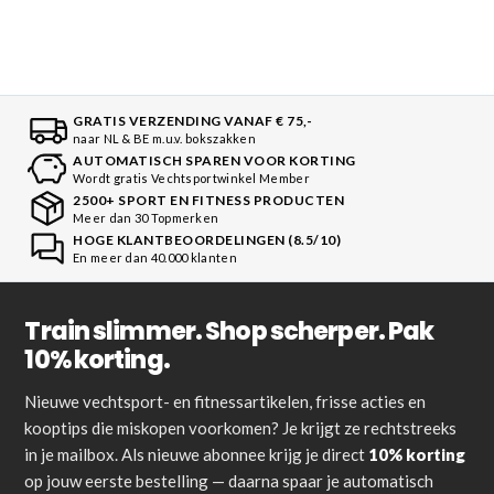
GRATIS VERZENDING VANAF € 75,-
naar NL & BE m.u.v. bokszakken
AUTOMATISCH SPAREN VOOR KORTING
Wordt gratis Vechtsportwinkel Member
2500+ SPORT EN FITNESS PRODUCTEN
Meer dan 30 Topmerken
HOGE KLANTBEOORDELINGEN (8.5/10)
En meer dan 40.000 klanten
Train slimmer. Shop scherper. Pak
10% korting.
Nieuwe vechtsport- en fitnessartikelen, frisse acties en
kooptips die miskopen voorkomen? Je krijgt ze rechtstreeks
in je mailbox. Als nieuwe abonnee krijg je direct
10% korting
op jouw eerste bestelling — daarna spaar je automatisch