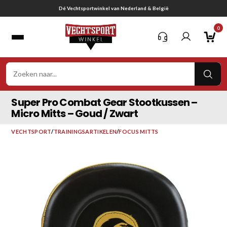
Ga
Gratis verzending vanaf € 75,-
naar
0
inhoud
VER
ZOE
Super Pro Combat Gear Stootkussen –
Micro Mitts – Goud / Zwart
VECHTSPORT
/
TRAININGSARTIKELEN
/
FOCUS MITTS