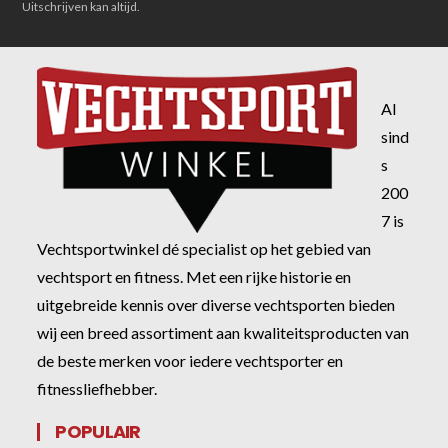
Uitschrijven kan altijd.
Al
sind
s
200
7 is
Vechtsportwinkel dé specialist op het gebied van
vechtsport en fitness. Met een rijke historie en
uitgebreide kennis over diverse vechtsporten bieden
wij een breed assortiment aan kwaliteitsproducten van
de beste merken voor iedere vechtsporter en
fitnessliefhebber.
POPULAIR