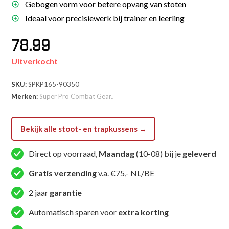
Gebogen vorm voor betere opvang van stoten
Ideaal voor precisiewerk bij trainer en leerling
78.99
Uitverkocht
SKU:
SPKP165-90350
Merken:
Super Pro Combat Gear
.
Bekijk alle stoot- en trapkussens →
Direct op voorraad,
Maandag
(10-08) bij je
geleverd
Gratis verzending
v.a. €75,- NL/BE
2 jaar
garantie
Automatisch sparen voor
extra korting