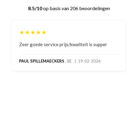
8.5/10
op basis van 206 beoordelingen
★★★★★
Bestelling gedaan vanwege goede prijzen en
product! Telefonisch contact gehad en 1e deel
bestelling al ontvangen met gifts, waardoor je
oog merkt voor echte service. Nu nog wachten
op deel 2 en kickboksen maar!
MC MAASTRICHT
, NL | 11-02-2026