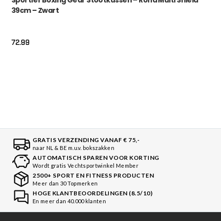
Sportief Boxing Gear Stootkussen – Rond Multi Shield
39cm – Zwart
72.99
GRATIS VERZENDING VANAF € 75,-
naar NL & BE m.u.v. bokszakken
AUTOMATISCH SPAREN VOOR KORTING
Wordt gratis Vechtsportwinkel Member
2500+ SPORT EN FITNESS PRODUCTEN
Meer dan 30 Topmerken
HOGE KLANTBEOORDELINGEN (8.5/10)
En meer dan 40.000 klanten